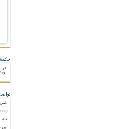
حكمة 
عن ا
ودع
تواصل
للمزي
.org
هاتف: م
بيروت