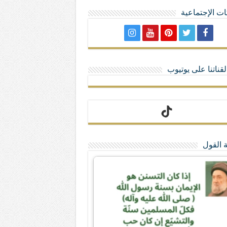
ت الإجتماعية
لا تمنحهم الامتيازات أنساب و أديان
قناتنا على يوتيوب
 القول