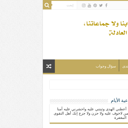
تدى
سؤال وجواب
ية الأيام
لسلام) فكلّ المسلمين شيعة.
 أعطني الهدى وثبتني عليه واحشرني عليه آمنا
ن لاخوف عليه ولا حزن ولا جزع إنك أهل التقوى
المغفرة