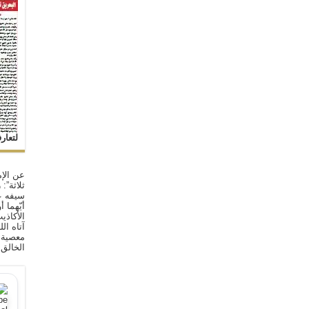
لتعار
عن الإم
ثلاثة”:
سيفه ع
أيّهما 
الأكاذي
آتاه ال
معصية ا
الخالق