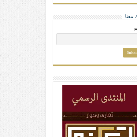
 معنا
E