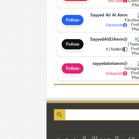
YouTube
Sayyed Ali Al Amin
Follow
Facebook
@SayyedAliElAmin
Follow
X (Twitter)
@sayyedalielamin
Follow
Instagram
الوحدة الاسلامية
بحوث