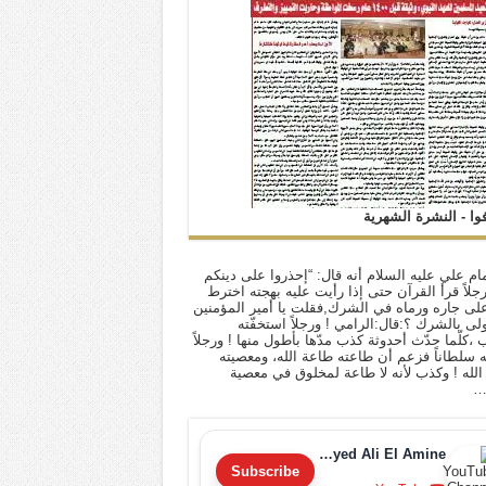
فوا - النشرة الشهرية
ام علي عليه السلام أنه قال: “إحذروا على دينكم
 رجلاً قرأ القرآن حتى إذا رأيت عليه بهجته اخترط
لى جاره ورماه في الشرك,فقلت يا أمير المؤمنين
أولى بالشرك ؟:قال:الرامي ! ورجلاً استخفّته
ب ،كلّما حدّث أحدوثة كذب مدّها بأطول منها ! ورجلاً
له سلطاناً فزعم أن طاعته طاعة الله، ومعصيته
لله ! وكذب لأنه لا طاعة لمخلوق في معصية
…
Sayyed Ali El Amine
Subscribe