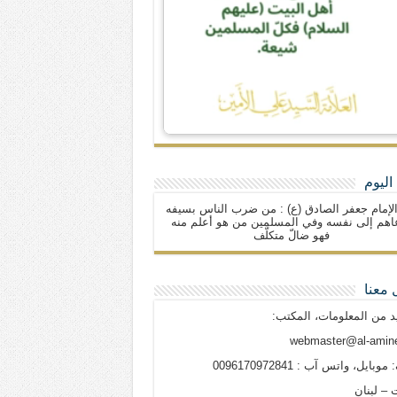
اليوم
لإمام جعفر الصادق (ع) : من ضرب الناس بسيفه
اهم إلى نفسه وفي المسلمين من هو أعلم منه
فهو ضالّ متكلّف
 معنا
د من المعلومات، المكتب:
webmaster@al-amine
وبايل، واتس آب : 0096170972841
 – لبنان