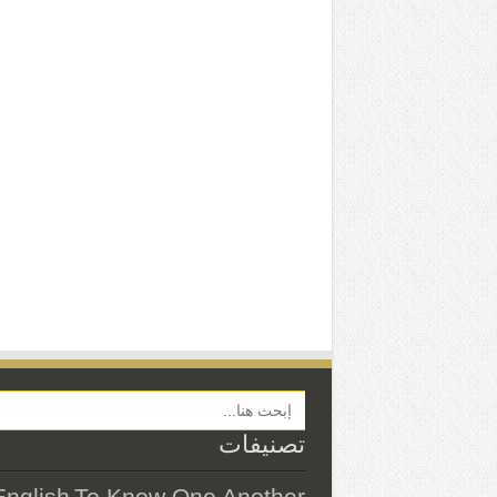
Search Button
تصنيفات
English
To Know One Another