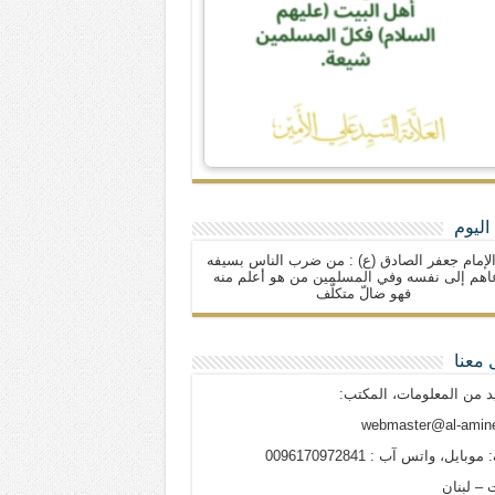
اليوم
لإمام جعفر الصادق (ع) : من ضرب الناس بسيفه
اهم إلى نفسه وفي المسلمين من هو أعلم منه
فهو ضالّ متكلّف
 معنا
د من المعلومات، المكتب:
webmaster@al-amine
وبايل، واتس آب : 0096170972841
 – لبنان