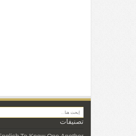
Search Button
تصنيفات
English
To Know One Another