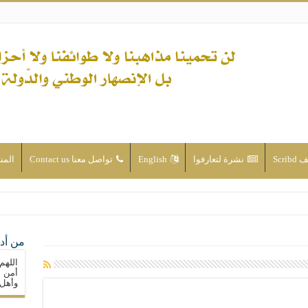
Scri
نشرة لتعارفوا
English
تواصل معنا Contact us
المن
ن الأحداث والقضايا - اضغط للاطلاع
من أدع
له ( صلى الله عليه وآله) فكلّ المسلمين سنّة والتشيّع إن كان حب أهل البيت (عليهم ا
اللهم
ون على حساب الأوطان
أمن م
وأهل 
ولا جماعاتنا، بل الإنصهار الوطني والدولة العادلة