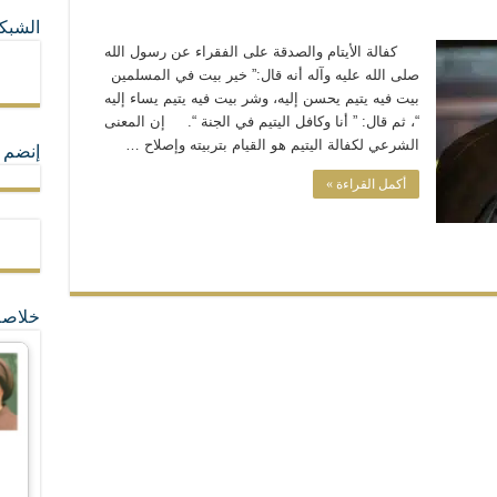
الشبكا
ما لا تأتي المضرة من مسيحية النظام
كفالة الأيتام والصدقة على الفقراء عن رسول الله
صلى الله عليه وآله أنه قال:” خير بيت في المسلمين
بيت فيه يتيم يحسن إليه، وشر بيت فيه يتيم يساء إليه
ة القيم و المبادئ الانسانية التي تجعل الناس سواسية لا تفرق بينهم أعراق و ألوان و 
“، ثم قال: ” أنا وكافل اليتيم في الجنة “. إن المعنى
الشرعي لكفالة اليتيم هو القيام بتربيته وإصلاح …
إنضم ل
أكمل القراءة »
خلاصة