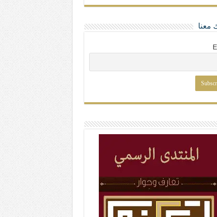
 معنا
E