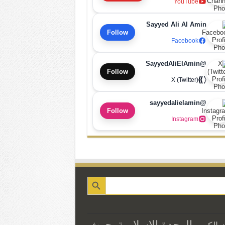
YouTube
Sayyed Ali Al Amin
Follow
Facebook
@SayyedAliElAmin
Follow
X (Twitter)
@sayyedalielamin
Follow
Instagram
الوحدة الاسلامية
بحوث