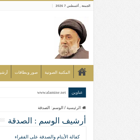
الجمعة , أغسطس 7 2026
المكتبة الصوتية
صور وبطاقات
أرشيف bd
عناوين
www.alamine.net
مواقف وآراء العلاّمة السيد علي الأمين م
الرئيسية
/
الوسم:
الصدقة
إذا كان التسنن هو الإيمان بسنة رسول ال
أرشيف الوسم :
الصدقة
علاقات المذاهب والأديان لا يجوز أن تك
لن تحمينا مذاهبنا ولا طوائفنا ولا أحزابنا 
كفالة الأيتام والصدقة على الفقراء