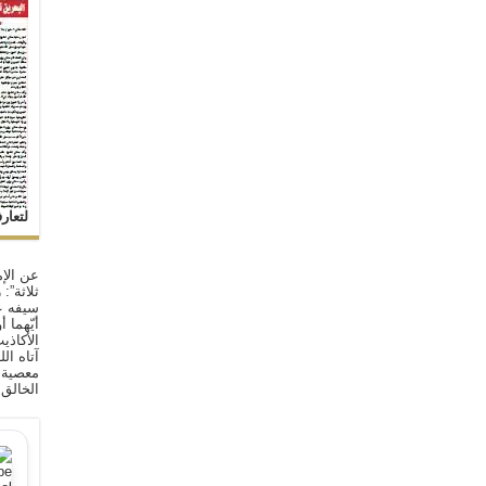
لتعار
عن الإم
ثلاثة”:
سيفه ع
أيّهما 
الأكاذي
آتاه ال
معصية ا
الخالق