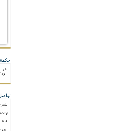
حكمة 
عن ا
ودع
تواصل
للمزي
.org
هاتف: م
بيروت