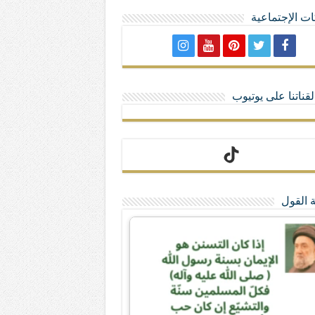
ت الإجتماعية
لا تمنحهم الامتيازات أنساب و أديان
قناتنا على يوتيوب
 القول