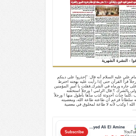
فوا - النشرة الشهرية
ام علي عليه السلام أنه قال: “إحذروا على دينكم
 رجلاً قرأ القرآن حتى إذا رأيت عليه بهجته اخترط
لى جاره ورماه في الشرك,فقلت يا أمير المؤمنين
أولى بالشرك ؟:قال:الرامي ! ورجلاً استخفّته
ب ،كلّما حدّث أحدوثة كذب مدّها بأطول منها ! ورجلاً
له سلطاناً فزعم أن طاعته طاعة الله، ومعصيته
لله ! وكذب لأنه لا طاعة لمخلوق في معصية
…
Sayyed Ali El Amine
Subscribe