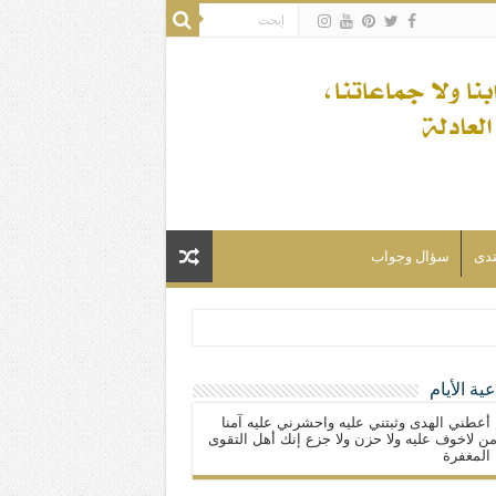
تدى
سؤال وجواب
ية الأيام
لسلام) فكلّ المسلمين شيعة.
 أعطني الهدى وثبتني عليه واحشرني عليه آمنا
ن لاخوف عليه ولا حزن ولا جزع إنك أهل التقوى
المغفرة