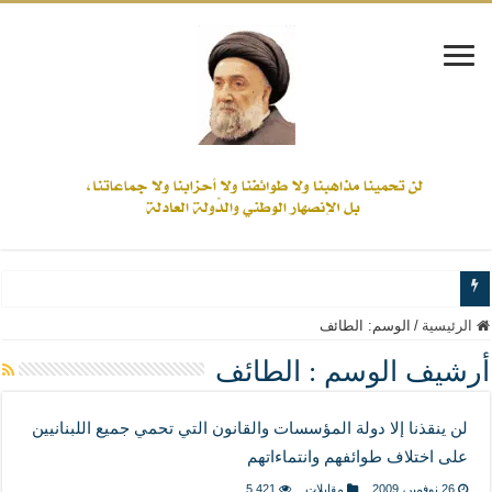
www.alamine.net
الرئيسية
/
الوسم:
الطائف
مواقف وآراء العلاّمة السيد علي الأمين من الأحداث والقضايا - اضغط للاطلاع
أرشيف الوسم :
الطائف
إذا كان التسنن هو الإيمان بسنة رسول الله ( صلى الله عليه وآله) فكلّ المسلمين سنّ
لن ينقذنا إلا دولة المؤسسات والقانون التي تحمي جميع اللبنانيين
علاقات المذاهب والأديان لا يجوز أن تكون على حساب الأوطان
على اختلاف طوائفهم وانتماءاتهم
لن تحمينا مذاهبنا ولا طوائفنا ولا أحزابنا ولا جماعاتنا، بل الإنصهار الوطني والدولة العاد
26 نوفمبر، 2009
مقابلات
5,421