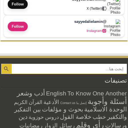
Follow
X (Twitter)
@sayyedalielamin
Follow
Instagram
Search Button
تصنيفات
أدب وشعر
English
To Know One Another
أسئلة وأجوبة
الأدعية
القرآن الكريم
إتصل بنا Contact us
الوحدة الاسلامية
بحوث و مؤلفات
بين التفكير
والتكفير
خلاصة القول
دين
خطب
دروس حوزوية
رأي وقلم
ورسالات
رسائل الزوار
رمضانيات