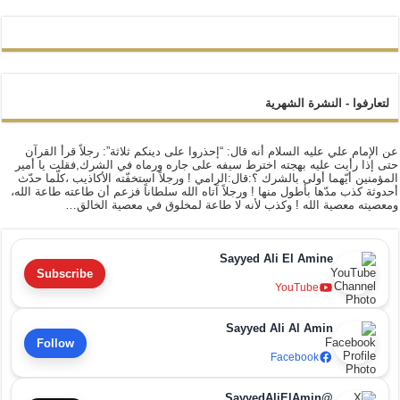
لتعارفوا - النشرة الشهرية
عن الإمام علي عليه السلام أنه قال: “إحذروا على دينكم ثلاثة”: رجلاً قرأ القرآن
حتى إذا رأيت عليه بهجته اخترط سيفه على جاره ورماه في الشرك,فقلت يا أمير
المؤمنين أيّهما أولى بالشرك ؟:قال:الرامي ! ورجلاً استخفّته الأكاذيب ،كلّما حدّث
أحدوثة كذب مدّها بأطول منها ! ورجلاً آتاه الله سلطاناً فزعم أن طاعته طاعة الله،
ومعصيته معصية الله ! وكذب لأنه لا طاعة لمخلوق في معصية الخالق…
Sayyed Ali El Amine
Subscribe
YouTube
Sayyed Ali Al Amin
Follow
Facebook
@SayyedAliElAmin