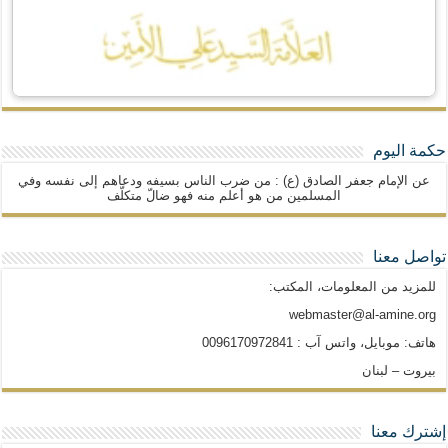
حكمة اليوم
عن الإمام جعفر الصادق (ع) : من ضرب الناس بسيفه ودعاهم إلى نفسه وفي
المسلمين من هو أعلم منه فهو ضالّ متكلّف
تواصل معنا
للمزيد من المعلومات، المكتب:
webmaster@al-amine.org
هاتف: موبايل، واتس آب : 0096170972841
بيروت – لبنان
إشترك معنا