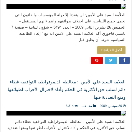
المذاهب ليست قدرًا لا يمكن تجاوزه
ليست المنفعة تأتي من إسلامية النّظام كما لا تأتي المضرة من مسيحية النظام
العلاّمة السيد علي الأمين: لن ينقذنا إلا دولة المؤسسات والقانون التي
المتهاون بوطنه متهاون بدينه حتماً
تحمي جميع اللبنانيين على اختلاف طوائفهم وانتماءاتهم المستقبل –
الخميس 26 تشرين الثاني 2009 – العدد 3494 – شؤون لبنانية – صفحة 7
نسج العلاقة مع الآخر تكون من خلال منظومة القيم و المبادئ الانسانية التي تجعل الن
نانسي فاخوري أكد العلامة السيد علي الامين انه مع ” إلغاء الطائفية
السياسية شرط أن يطبق قبل …
أكمل القراءة »
العلامة السيد علي الأمين : مغالطة الديموقراطية التوافقية غطاء
دائم لسلب حق الأكثرية في الحكم وأداة لاختزال الأحزاب لطوائفها
ومنع التعددية فيها
30 سبتمبر، 2009
مقابلات
6,314
العلامة السيد علي الأمين : مغالطة الديموقراطية التوافقية غطاء دائم
لسلب حق الأكثرية في الحكم وأداة لاختزال الأحزاب لطوائفها ومنع التعددية