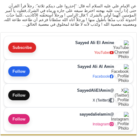
عن الإمام علي عليه السلام أنه قال: “إحذروا على دينكم ثلاثة”: رجلاً قرأ القرآن
حتى إذا رأيت عليه بهجته اخترط سيفه على جاره ورماه في الشرك,فقلت يا أمير
المؤمنين أيّهما أولى بالشرك ؟:قال:الرامي ! ورجلاً استخفّته الأكاذيب ،كلّما حدّث
أحدوثة كذب مدّها بأطول منها ! ورجلاً آتاه الله سلطاناً فزعم أن طاعته طاعة الله،
ومعصيته معصية الله ! وكذب لأنه لا طاعة لمخلوق في معصية الخالق…
Sayyed Ali El Amine
Subscribe
YouTube
Sayyed Ali Al Amin
Follow
Facebook
@SayyedAliElAmin
Follow
X (Twitter)
@sayyedalielamin
Follow
Instagram