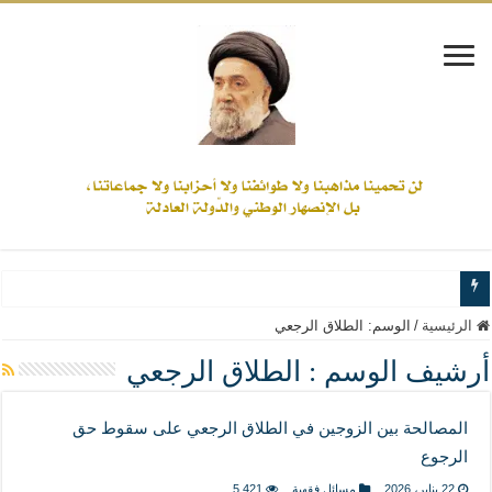
www.alamine.net
الرئيسية
/
الوسم:
الطلاق الرجعي
مواقف وآراء العلاّمة السيد علي الأمين من الأحداث والقضايا - اضغط للاطلاع
أرشيف الوسم :
الطلاق الرجعي
إذا كان التسنن هو الإيمان بسنة رسول الله ( صلى الله عليه وآله) فكلّ المسلمين سنّ
المصالحة بين الزوجين في الطلاق الرجعي على سقوط حق
علاقات المذاهب والأديان لا يجوز أن تكون على حساب الأوطان
الرجوع
لن تحمينا مذاهبنا ولا طوائفنا ولا أحزابنا ولا جماعاتنا، بل الإنصهار الوطني والدولة العاد
22 يناير، 2026
مسائل فقهية
5,421