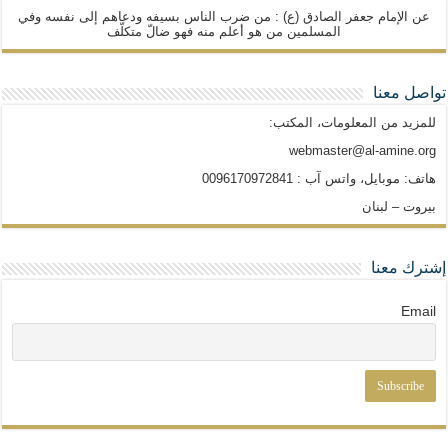
عن الإمام جعفر الصادق (ع) : من ضرب الناس بسيفه ودعاهم إلى نفسه وفي
المسلمين من هو أعلم منه فهو ضالّ متكلّف
تواصل معنا
للمزيد من المعلومات، المكتب:
webmaster@al-amine.org
هاتف: موبايل، واتس آب : 0096170972841
بيروت – لبنان
إشترك معنا
Email