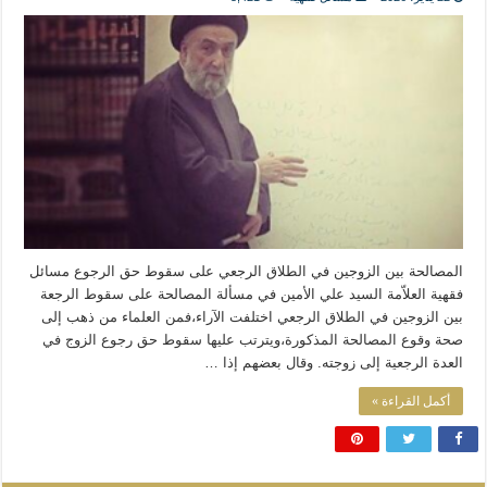
المذاهب ليست قدرًا لا يمكن تجاوزه
ليست المنفعة تأتي من إسلامية النّظام كما لا تأتي المضرة من مسيحية النظام
المتهاون بوطنه متهاون بدينه حتماً
نسج العلاقة مع الآخر تكون من خلال منظومة القيم و المبادئ الانسانية التي تجعل الن
المصالحة بين الزوجين في الطلاق الرجعي على سقوط حق الرجوع مسائل
فقهية العلاّمة السيد علي الأمين في مسألة المصالحة على سقوط الرجعة
بين الزوجين في الطلاق الرجعي اختلفت الآراء،فمن العلماء من ذهب إلى
صحة وقوع المصالحة المذكورة،ويترتب عليها سقوط حق رجوع الزوج في
العدة الرجعية إلى زوجته. وقال بعضهم إذا …
أكمل القراءة »