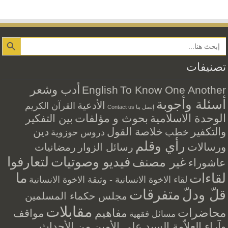
Search Button
تصنيفات
أدب وشعر
English
To Know One Another
أسئلة وأجوبة
الأدعية
القرآن الكريم
إتصل بنا Contact us
الوحدة الاسلامية
بحوث و مؤلفات
بين التفكير
والتكفير
خلاصة القول
دين
خطب
دروس حوزوية
رأي وقلم
ورسالات
رسائل الزوار
رمضانيات
فيديو وصوتيات
لتعارفوا
غير مصنف
عاشوراء
ما
لقاءات
لقاء الاخوة الانسانية - وثيقة الاخوة الانسانية
متفرقات
قلّ ودلّ
مجلس حكماء المسلمين
مقابلات
محاضرات
مفاهيم
مواقف
مسائل فقهية
وآراء العلاّمة السيد علي الأمين من الأحداث