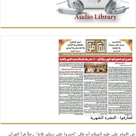
لتعارفوا - النشرة الشهرية
عن الإمام علي عليه السلام أنه قال: “إحذروا على دينكم ثلاثة”: رجلاً قرأ القرآن