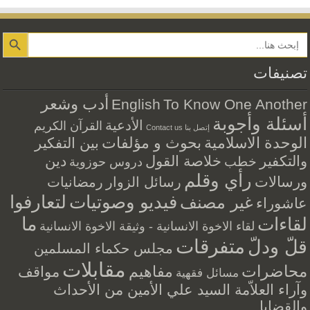
Search Button
تصنيفات
أدب وشعر
English
To Know One Another
أسئلة وأجوبة
الأدعية
القرآن الكريم
إتصل بنا Contact us
الوحدة الاسلامية
بحوث و مؤلفات
بين التفكير
والتكفير
خلاصة القول
دين
خطب
دروس حوزوية
رأي وقلم
ورسالات
رسائل الزوار
رمضانيات
فيديو وصوتيات
لتعارفوا
غير مصنف
عاشوراء
ما
لقاءات
لقاء الاخوة الانسانية - وثيقة الاخوة الانسانية
متفرقات
قلّ ودلّ
مجلس حكماء المسلمين
مقابلات
محاضرات
مفاهيم
مواقف
مسائل فقهية
وآراء العلاّمة السيد علي الأمين من الأحداث
والقضايا