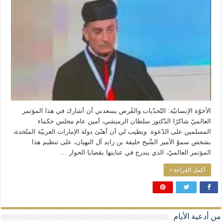
المذاهب ليست قدرًا لا يمكن تجاوزه
ليست المنفعة تأتي من إسلامية النّظام كما لا تأتي المضرة من مسيحية النظام
المتهاون بوطنه متهاون بدينه حتماً
نسج العلاقة مع الآخر تكون من خلال منظومة القيم و المبادئ الانسانية التي تجعل الن
الأخوّة الإنسانيّة: التّحدّيات والفُرص يسعدني أن أشارك في هذا المؤتمر
العالميّ شاكرًا الدّكتور سلطان الرميشي، أمين عام مجلس حكماء
المسلمين على الدّعوة. ويطيب لي أن أهنّئ دولة الإمارات العربيّة المتّحدة،
بشخص سموّ الأمير الشّيخ خليفة بن زايد آل النهيان، على تنظيم هذا
المؤتمر العالميّ، الذي يندرج في عنايتها بقضايا الحوار …
أكمل القراءة »
من أدعية الأيام