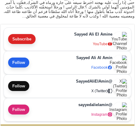
حتى إذا رأيت عليه بهجته اخترط سيفه على جاره ورماه في الشرك,فقلت يا أمير
المؤمنين أيّهما أولى بالشرك ؟:قال:الرامي ! ورجلاً استخفّته الأكاذيب ،كلّما حدّث
أحدوثة كذب مدّها بأطول منها ! ورجلاً آتاه الله سلطاناً فزعم أن طاعته طاعة الله،
ومعصيته معصية الله ! وكذب لأنه لا طاعة لمخلوق في معصية الخالق…
Sayyed Ali El Amine
Subscribe
YouTube
Sayyed Ali Al Amin
Follow
Facebook
@SayyedAliElAmin
Follow
X (Twitter)
@sayyedalielamin
Follow
Instagram