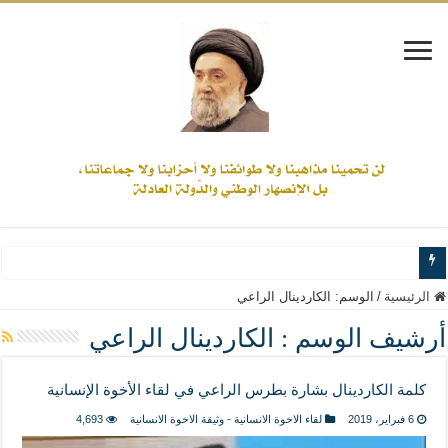
www.alamine.net
الرئيسية
/
الوسم:
الكاردينال الراعي
مواقف وآراء العلاّمة السيد علي الأمين من الأحداث والقضايا - اضغط للاطلاع
أرشيف الوسم :
الكاردينال الراعي
إذا كان التسنن هو الإيمان بسنة رسول الله ( صلى الله عليه وآله) فكلّ المسلمين سنّ
كلمة الكاردينال بشارة بطرس الراعي في لقاء الأخوة الإنسانية
علاقات المذاهب والأديان لا يجوز أن تكون على حساب الأوطان
6 فبراير، 2019
لقاء الاخوة الانسانية - وثيقة الاخوة الانسانية
4,693
لن تحمينا مذاهبنا ولا طوائفنا ولا أحزابنا ولا جماعاتنا، بل الإنصهار الوطني والدولة العاد