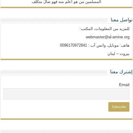
المسلمين من هو أعلم منه فهو ضالّ متكلّف
تواصل معنا
للمزيد من المعلومات، المكتب:
webmaster@al-amine.org
هاتف: موبايل، واتس آب : 0096170972841
بيروت – لبنان
إشترك معنا
Email