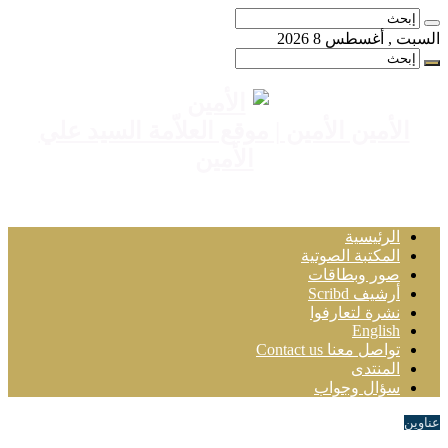
السبت , أغسطس 8 2026
الأمين الأمين | موقع العلاّمة السيد علي
الأمين
الرئيسية
المكتبة الصوتية
صور وبطاقات
أرشيف Scribd
نشرة لتعارفوا
English
تواصل معنا Contact us
المنتدى
سؤال وجواب
عناوين