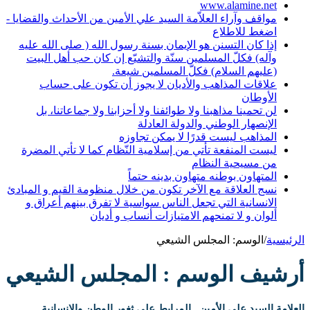
www.alamine.net
مواقف وآراء العلاّمة السيد علي الأمين من الأحداث والقضايا -
اضغط للاطلاع
إذا كان التسنن هو الإيمان بسنة رسول الله ( صلى الله عليه
وآله) فكلّ المسلمين سنّة والتشيّع إن كان حب أهل البيت
(عليهم السلام) فكلّ المسلمين شيعة.
علاقات المذاهب والأديان لا يجوز أن تكون على حساب
الأوطان
لن تحمينا مذاهبنا ولا طوائفنا ولا أحزابنا ولا جماعاتنا، بل
الإنصهار الوطني والدولة العادلة
المذاهب ليست قدرًا لا يمكن تجاوزه
ليست المنفعة تأتي من إسلامية النّظام كما لا تأتي المضرة
من مسيحية النظام
المتهاون بوطنه متهاون بدينه حتماً
نسج العلاقة مع الآخر تكون من خلال منظومة القيم و المبادئ
الانسانية التي تجعل الناس سواسية لا تفرق بينهم أعراق و
ألوان و لا تمنحهم الامتيازات أنساب و أديان
الرئيسية
/
الوسم:
المجلس الشيعي
أرشيف الوسم :
المجلس الشيعي
العلامة السيد علي الأمين.. المرابط على ثغور الوطن والإنسانية