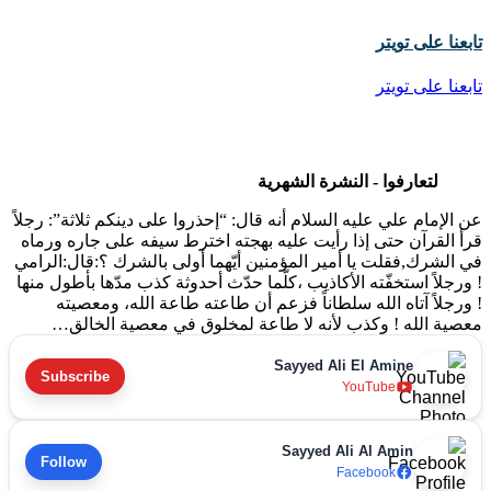
تابعنا على تويتر
تابعنا على تويتر
لتعارفوا - النشرة الشهرية
عن الإمام علي عليه السلام أنه قال: “إحذروا على دينكم ثلاثة”: رجلاً
قرأ القرآن حتى إذا رأيت عليه بهجته اخترط سيفه على جاره ورماه
في الشرك,فقلت يا أمير المؤمنين أيّهما أولى بالشرك ؟:قال:الرامي
! ورجلاً استخفّته الأكاذيب ،كلّما حدّث أحدوثة كذب مدّها بأطول منها
! ورجلاً آتاه الله سلطاناً فزعم أن طاعته طاعة الله، ومعصيته
معصية الله ! وكذب لأنه لا طاعة لمخلوق في معصية الخالق…
Sayyed Ali El Amine
Subscribe
YouTube
Sayyed Ali Al Amin
Follow
Facebook