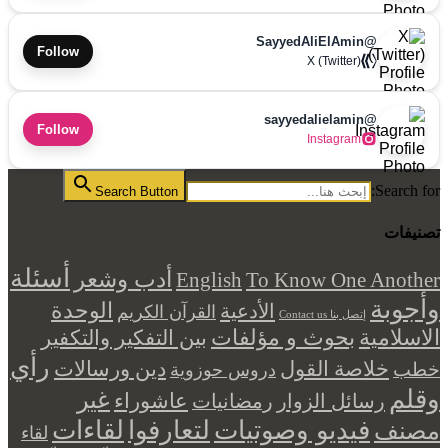
@SayyedAliElAmin
Follow
X (Twitter)
@sayyedalielamin
Follow
Instagram
Search for:
Search Button
تصنيفات
أسئلة
أدب وشعر
English
To Know One Another
وأجوبة
الوحدة
الأدعية
القرآن الكريم
إتصل بنا Contact us
بحوث و مؤلفات
الاسلامية
بين التفكير والتكفير
رأي
خلاصة القول
دين ورسالات
خطب
دروس حوزوية
وقلم
غير
عاشوراء
رسائل الزوار
رمضانيات
فيديو وصوتيات
لتعارفوا
لقاءات
مصنف
لقاء