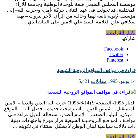
مؤسسة المجلس الشيعي قلعة للوحدة الوطنية وجامعة للآراء
المختلفة، قد تحولت في عهد الثنائي حركة -أمل- و-حزب الله– إلى
مؤسسة ثانوية تابعة لهما وخالية من الرأي الآخر بيروت – بهية
سكافي علّق العلامة السيد علي الامين على البيان الذي …
أكمل القراءة »
شاركها
Facebook
Twitter
Pinterest
قراءة في مواقف المواقع الروحية الشيعية
14 يونيو، 1995
مقابلات
5,421
الديار 1995- الصفحة 9 (14-6-1995) حزب الله: الدين والدنيا – الامين:
المستقبل – شمس الدين… استراتيجية جديدة – فضل الله… الموقع
– قبلان: التباين الصعب – الإمام الصدر: استحالة البديل قراءة فـي
مواقـف المواقـع الـروحـيـة الشيعية قرار موزع واجتهادات دينية
ذات دلالات سياسية لبنان الوطن لا يشكل استثناء في تكوينه …
أكمل القراءة »