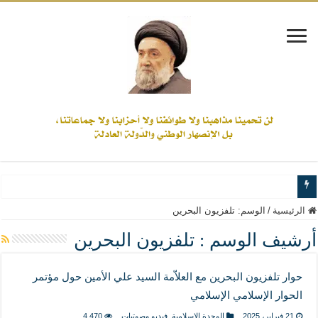
www.alamine.net
الرئيسية
/
الوسم:
تلفزيون البحرين
مواقف وآراء العلاّمة السيد علي الأمين من الأحداث والقضايا - اضغط للاطلاع
أرشيف الوسم :
تلفزيون البحرين
إذا كان التسنن هو الإيمان بسنة رسول الله ( صلى الله عليه وآله) فكلّ المسلمين سنّ
حوار تلفزيون البحرين مع العلاّمة السيد علي الأمين حول مؤتمر
علاقات المذاهب والأديان لا يجوز أن تكون على حساب الأوطان
الحوار الإسلامي الإسلامي
لن تحمينا مذاهبنا ولا طوائفنا ولا أحزابنا ولا جماعاتنا، بل الإنصهار الوطني والدولة العاد
21 فبراير، 2025
الوحدة الاسلامية
,
فيديو وصوتيات
4,470