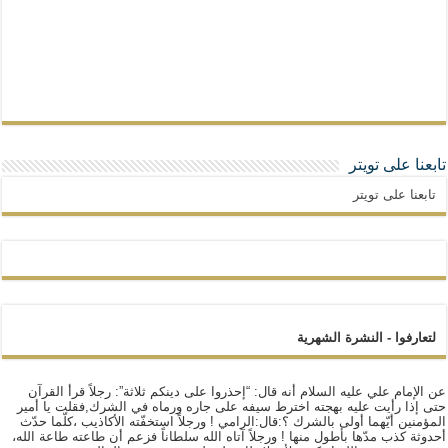
تابعنا على تويتر
تابعنا على تويتر
لتعارفوا - النشرة الشهرية
عن الإمام علي عليه السلام أنه قال: “إحذروا على دينكم ثلاثة”: رجلاً قرأ القرآن
حتى إذا رأيت عليه بهجته اخترط سيفه على جاره ورماه في الشرك,فقلت يا أمير
المؤمنين أيّهما أولى بالشرك ؟:قال:الرامي ! ورجلاً استخفّته الأكاذيب ،كلّما حدّث
أحدوثة كذب مدّها بأطول منها ! ورجلاً آتاه الله سلطاناً فزعم أن طاعته طاعة الله،