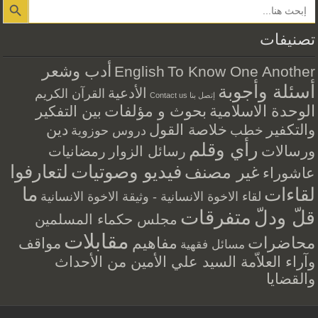
تصنيفات
أدب وشعر
English
To Know One Another
أسئلة وأجوبة
الأدعية
القرآن الكريم
إتصل بنا Contact us
الوحدة الاسلامية
بحوث و مؤلفات
بين التفكير
والتكفير
خلاصة القول
دين
خطب
دروس حوزوية
رأي وقلم
ورسالات
رسائل الزوار
رمضانيات
فيديو وصوتيات
لتعارفوا
غير مصنف
عاشوراء
ما
لقاءات
لقاء الاخوة الانسانية - وثيقة الاخوة الانسانية
متفرقات
قلّ ودلّ
مجلس حكماء المسلمين
مقابلات
محاضرات
مفاهيم
مواقف
مسائل فقهية
وآراء العلاّمة السيد علي الأمين من الأحداث
والقضايا