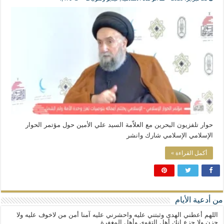
المذاهب ليست قدرًا لا يمكن تجاوزه
ليست المنفعة تأتي من إسلامية النّظام كما لا تأتي المضرة من مسيحية النظام
المتهاون بوطنه متهاون بدينه حتماً
نسج العلاقة مع الآخر تكون من خلال منظومة القيم و المبادئ الانسانية التي تجعل الن
حوار تلفزيون البحرين مع العلاّمة السيد علي الأمين حول مؤتمر الحوار
الإسلامي الإسلامي شارك وانشر
أكمل القراءة »
من أدعية الأيام
اللهم أعطني الهدى وثبتني عليه واحشرني عليه آمنا أمن من لاخوف عليه ولا
حزن ولا جزع إنك أهل التقوى وأهل المغفرة