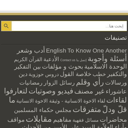
Search Button
تصنيفات
أدب وشعر
English
To Know One Another
أسئلة وأجوبة
الأدعية
القرآن الكريم
إتصل بنا Contact us
الوحدة الاسلامية
بحوث و مؤلفات
بين التفكير
والتكفير
خلاصة القول
دين
خطب
دروس حوزوية
رأي وقلم
ورسالات
رسائل الزوار
رمضانيات
فيديو وصوتيات
لتعارفوا
غير مصنف
عاشوراء
ما
لقاءات
لقاء الاخوة الانسانية - وثيقة الاخوة الانسانية
متفرقات
قلّ ودلّ
مجلس حكماء المسلمين
مقابلات
محاضرات
مفاهيم
مواقف
مسائل فقهية
وآراء العلاّمة السيد علي الأمين من الأحداث