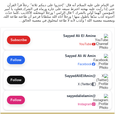
عن الإمام علي عليه السلام أنه قال: “إحذروا على دينكم ثلاثة”: رجلاً قرأ القرآن
حتى إذا رأيت عليه بهجته اخترط سيفه على جاره ورماه في الشرك,فقلت يا أمير
المؤمنين أيّهما أولى بالشرك ؟:قال:الرامي ! ورجلاً استخفّته الأكاذيب ،كلّما حدّث
أحدوثة كذب مدّها بأطول منها ! ورجلاً آتاه الله سلطاناً فزعم أن طاعته طاعة الله،
ومعصيته معصية الله ! وكذب لأنه لا طاعة لمخلوق في معصية الخالق…
Sayyed Ali El Amine
Subscribe
YouTube
Sayyed Ali Al Amin
Follow
Facebook
@SayyedAliElAmin
Follow
X (Twitter)
@sayyedalielamin
Follow
Instagram