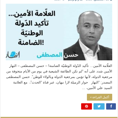
المذاهب ليست قدرًا لا يمكن تجاوزه
ليست المنفعة تأتي من إسلامية النّظام كما لا تأتي المضرة من مسيحية النظام
المتهاون بوطنه متهاون بدينه حتماً
نسج العلاقة مع الآخر تكون من خلال منظومة القيم و المبادئ الانسانية التي تجعل الن
العلّامة الأمين… تأكيد الدّولة الوطنيّة الضامنة! – حسن المصطفى – النهار
الأمين شدد على أنه “لم تكن الطائفة الشيعية في يوم من الأيام متخوفة من
مرجعية الدولة، لأنها تؤمن بمرجعية الدولة وبالولاء للوطن”. حسن المصطفى
المصدر: “النهار حوار الزميلة لارا نبهان، عبر قناة “الحدث”، مع العلامة
السيد علي الأمين، …
أكمل القراءة »