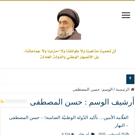
www.alamine.net
الرئيسية
/
الوسم:
حسن المصطفى
مواقف وآراء العلاّمة السيد علي الأمين من الأحداث والقضايا - اضغط للاطلاع
أرشيف الوسم :
حسن المصطفى
إذا كان التسنن هو الإيمان بسنة رسول الله ( صلى الله عليه وآله) فكلّ المسلمين سنّ
العلّامة الأمين… تأكيد الدّولة الوطنيّة الضامنة! – حسن المصطفى
علاقات المذاهب والأديان لا يجوز أن تكون على حساب الأوطان
– النهار
لن تحمينا مذاهبنا ولا طوائفنا ولا أحزابنا ولا جماعاتنا، بل الإنصهار الوطني والدولة العاد
25 أغسطس، 2025
رأي وقلم
6,314