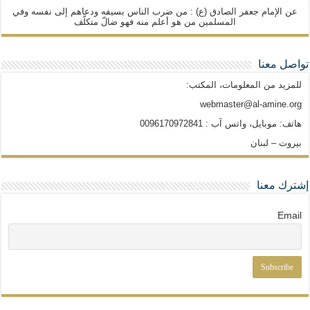
عن الإمام جعفر الصادق (ع) : من ضرب الناس بسيفه ودعاهم إلى نفسه وفي
المسلمين من هو أعلم منه فهو ضالّ متكلّف
تواصل معنا
للمزيد من المعلومات، المكتب:
webmaster@al-amine.org
هاتف: موبايل، واتس آب : 0096170972841
بيروت – لبنان
إشترك معنا
Email