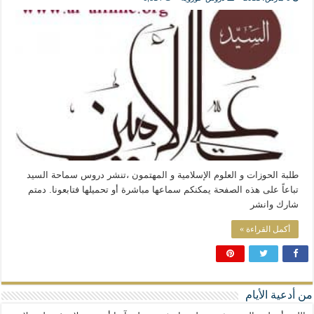
المذاهب ليست قدرًا لا يمكن تجاوزه
ليست المنفعة تأتي من إسلامية النّظام كما لا تأتي المضرة من مسيحية النظام
المتهاون بوطنه متهاون بدينه حتماً
نسج العلاقة مع الآخر تكون من خلال منظومة القيم و المبادئ الانسانية التي تجعل الن
طلبة الحوزات و العلوم الإسلامية و المهتمون ،تنشر دروس سماحة السيد
تباعاً على هذه الصفحة يمكنكم سماعها مباشرة أو تحميلها فتابعونا. دمتم
شارك وانشر
أكمل القراءة »
من أدعية الأيام