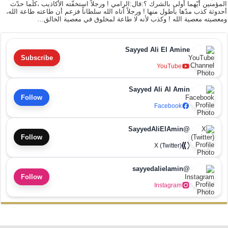
المؤمنين أيّهما أولى بالشرك ؟:قال:الرامي ! ورجلاً استخفّته الأكاذيب ،كلّما حدّث
أحدوثة كذب مدّها بأطول منها ! ورجلاً آتاه الله سلطاناً فزعم أن طاعته طاعة الله،
ومعصيته معصية الله ! وكذب لأنه لا طاعة لمخلوق في معصية الخالق…
Sayyed Ali El Amine
Subscribe
YouTube
Sayyed Ali Al Amin
Follow
Facebook
@SayyedAliElAmin
Follow
X (Twitter)
@sayyedalielamin
Follow
Instagram