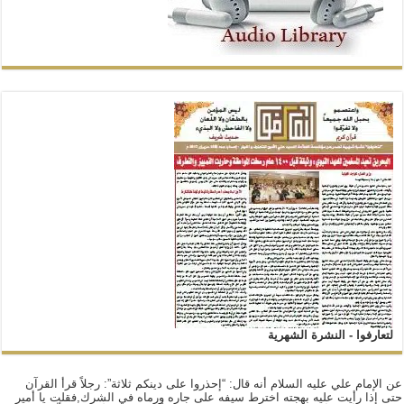
لتعارفوا - النشرة الشهرية
عن الإمام علي عليه السلام أنه قال: “إحذروا على دينكم ثلاثة”: رجلاً قرأ القرآن
حتى إذا رأيت عليه بهجته اخترط سيفه على جاره ورماه في الشرك,فقلت يا أمير