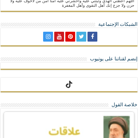
اللهم أعطني الهدى وثبتني عليه واحشرني عليه آمنا أمن من لاخوف عليه ولا
حزن ولا جزع إنك أهل التقوى وأهل المغفرة
الشبكات الإجتماعية
إنضم لقناتنا على يوتيوب
تيك توك
خلاصة القول