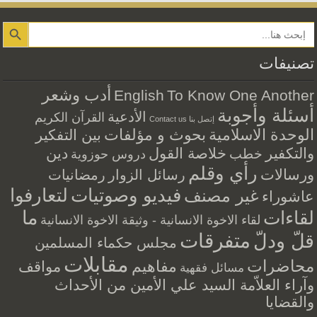
Search Button
تصنيفات
أدب وشعر
English
To Know One Another
أسئلة وأجوبة
الأدعية
القرآن الكريم
إتصل بنا Contact us
الوحدة الاسلامية
بحوث و مؤلفات
بين التفكير
والتكفير
خلاصة القول
دين
خطب
دروس حوزوية
رأي وقلم
ورسالات
رسائل الزوار
رمضانيات
فيديو وصوتيات
لتعارفوا
غير مصنف
عاشوراء
ما
لقاءات
لقاء الاخوة الانسانية - وثيقة الاخوة الانسانية
متفرقات
قلّ ودلّ
مجلس حكماء المسلمين
مقابلات
محاضرات
مفاهيم
مواقف
مسائل فقهية
وآراء العلاّمة السيد علي الأمين من الأحداث
والقضايا