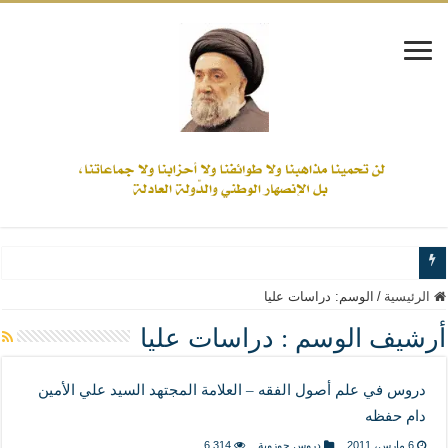
www.alamine.net
الرئيسية
/
الوسم:
دراسات عليا
مواقف وآراء العلاّمة السيد علي الأمين من الأحداث والقضايا - اضغط للاطلاع
أرشيف الوسم :
دراسات عليا
إذا كان التسنن هو الإيمان بسنة رسول الله ( صلى الله عليه وآله) فكلّ المسلمين سنّ
دروس في علم أصول الفقه – العلامة المجتهد السيد علي الأمين
علاقات المذاهب والأديان لا يجوز أن تكون على حساب الأوطان
دام حفظه
لن تحمينا مذاهبنا ولا طوائفنا ولا أحزابنا ولا جماعاتنا، بل الإنصهار الوطني والدولة العاد
6 مارس، 2011
دروس حوزوية
6,314