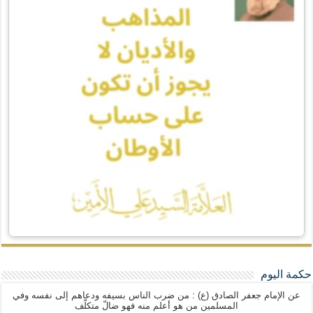
حكمة اليوم
عن الإمام جعفر الصادق (ع) : من ضرب الناس بسيفه ودعاهم إلى نفسه وفي
المسلمين من هو أعلم منه فهو ضالّ متكلّف