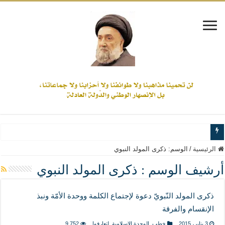
www.alamine.net
الرئيسية
/
الوسم:
ذكرى المولد النبوي
مواقف وآراء العلاّمة السيد علي الأمين من الأحداث والقضايا - اضغط للاطلاع
أرشيف الوسم :
ذكرى المولد النبوي
إذا كان التسنن هو الإيمان بسنة رسول الله ( صلى الله عليه وآله) فكلّ المسلمين سنّ
ذكرى المولد النّبويّ دعوة لإجتماع الكلمة ووحدة الأمّة ونبذ
علاقات المذاهب والأديان لا يجوز أن تكون على حساب الأوطان
الإنقسام والفرقة
لن تحمينا مذاهبنا ولا طوائفنا ولا أحزابنا ولا جماعاتنا، بل الإنصهار الوطني والدولة العاد
3 يناير، 2015
خطب
,
الوحدة الاسلامية
,
لتعارفوا
9,752