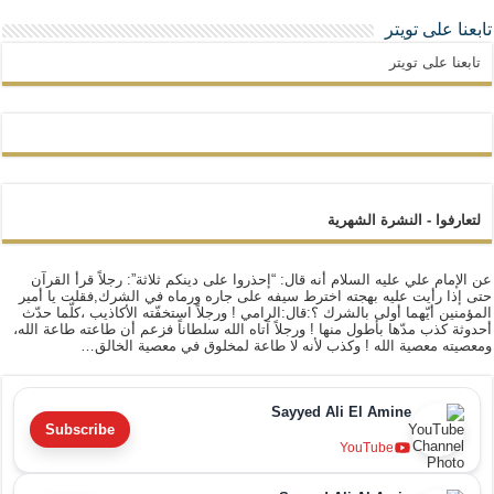
تابعنا على تويتر
تابعنا على تويتر
لتعارفوا - النشرة الشهرية
عن الإمام علي عليه السلام أنه قال: “إحذروا على دينكم ثلاثة”: رجلاً قرأ القرآن
حتى إذا رأيت عليه بهجته اخترط سيفه على جاره ورماه في الشرك,فقلت يا أمير
المؤمنين أيّهما أولى بالشرك ؟:قال:الرامي ! ورجلاً استخفّته الأكاذيب ،كلّما حدّث
أحدوثة كذب مدّها بأطول منها ! ورجلاً آتاه الله سلطاناً فزعم أن طاعته طاعة الله،
ومعصيته معصية الله ! وكذب لأنه لا طاعة لمخلوق في معصية الخالق…
Sayyed Ali El Amine
Subscribe
YouTube