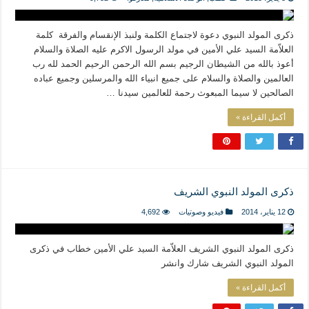
المذاهب ليست قدرًا لا يمكن تجاوزه
ليست المنفعة تأتي من إسلامية النّظام كما لا تأتي المضرة من مسيحية النظام
ذكرى المولد النبوي دعوة لاجتماع الكلمة ولنبذ الإنقسام والفرقة كلمة
المتهاون بوطنه متهاون بدينه حتماً
العلاّمة السيد علي الأمين في مولد الرسول الاكرم عليه الصلاة والسلام
أعوذ بالله من الشيطان الرجيم بسم الله الرحمن الرحيم الحمد لله رب
نسج العلاقة مع الآخر تكون من خلال منظومة القيم و المبادئ الانسانية التي تجعل الن
العالمين والصلاة والسلام على جميع انبياء الله والمرسلين وجميع عباده
الصالحين لا سيما المبعوث رحمة للعالمين سيدنا …
أكمل القراءة »
ذكرى المولد النبوي الشريف
12 يناير، 2014
فيديو وصوتيات
4,692
ذكرى المولد النبوي الشريف العلاّمة السيد علي الأمين خطاب في ذكرى
المولد النبوي الشريف شارك وانشر
أكمل القراءة »