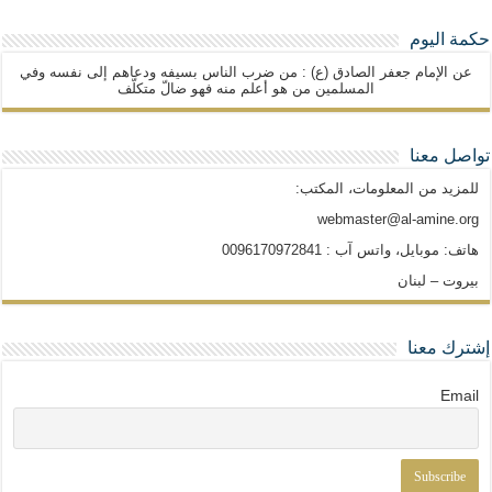
حكمة اليوم
عن الإمام جعفر الصادق (ع) : من ضرب الناس بسيفه ودعاهم إلى نفسه وفي
المسلمين من هو أعلم منه فهو ضالّ متكلّف
تواصل معنا
للمزيد من المعلومات، المكتب:
webmaster@al-amine.org
هاتف: موبايل، واتس آب : 0096170972841
بيروت – لبنان
إشترك معنا
Email