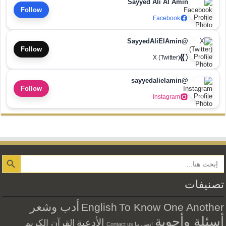
Sayyed Ali Al Amin
Follow
Facebook
@SayyedAliElAmin
Follow
X (Twitter)
@sayyedalielamin
Follow
Instagram
Search Button
تصنيفات
أدب وشعر
English
To Know One Another
أسئلة وأجوبة
الأدعية
القرآن الكريم
إتصل بنا Contact us