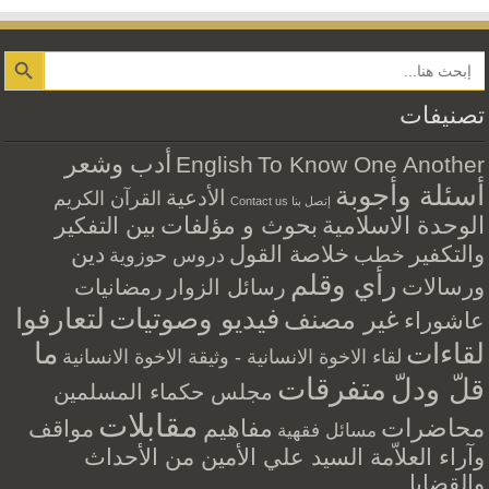
Search Button
تصنيفات
أدب وشعر
English
To Know One Another
أسئلة وأجوبة
الأدعية
القرآن الكريم
إتصل بنا Contact us
الوحدة الاسلامية
بحوث و مؤلفات
بين التفكير
والتكفير
خلاصة القول
دين
خطب
دروس حوزوية
رأي وقلم
ورسالات
رسائل الزوار
رمضانيات
فيديو وصوتيات
لتعارفوا
غير مصنف
عاشوراء
ما
لقاءات
لقاء الاخوة الانسانية - وثيقة الاخوة الانسانية
متفرقات
قلّ ودلّ
مجلس حكماء المسلمين
مقابلات
محاضرات
مفاهيم
مواقف
مسائل فقهية
وآراء العلاّمة السيد علي الأمين من الأحداث
والقضايا