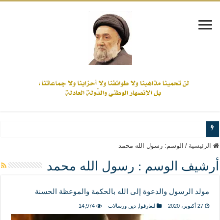
www.alamine.net
الرئيسية
/
الوسم:
رسول الله محمد
مواقف وآراء العلاّمة السيد علي الأمين من الأحداث والقضايا - اضغط للاطلاع
أرشيف الوسم :
رسول الله محمد
إذا كان التسنن هو الإيمان بسنة رسول الله ( صلى الله عليه وآله) فكلّ المسلمين سنّ
مولد الرسول والدعوة إلى الله بالحكمة والموعظة الحسنة
علاقات المذاهب والأديان لا يجوز أن تكون على حساب الأوطان
27 أكتوبر، 2020
لتعارفوا
,
دين ورسالات
14,974
لن تحمينا مذاهبنا ولا طوائفنا ولا أحزابنا ولا جماعاتنا، بل الإنصهار الوطني والدولة العاد