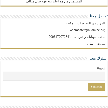
المسلمين من هو أعلم منه فهو ضالّ متكلّف
تواصل معنا
للمزيد من المعلومات، المكتب:
webmaster@al-amine.org
هاتف: موبايل، واتس آب : 0096170972841
بيروت – لبنان
إشترك معنا
Email