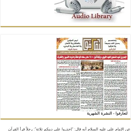
لتعارفوا - النشرة الشهرية
عن الإمام علي عليه السلام أنه قال: “إحذروا على دينكم ثلاثة”: رجلاً قرأ القرآن