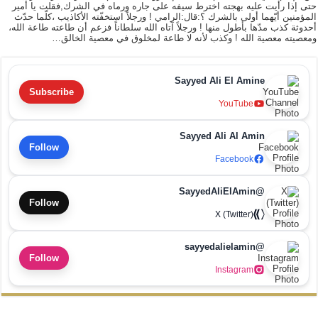
حتى إذا رأيت عليه بهجته اخترط سيفه على جاره ورماه في الشرك,فقلت يا أمير
المؤمنين أيّهما أولى بالشرك ؟:قال:الرامي ! ورجلاً استخفّته الأكاذيب ،كلّما حدّث
أحدوثة كذب مدّها بأطول منها ! ورجلاً آتاه الله سلطاناً فزعم أن طاعته طاعة الله،
ومعصيته معصية الله ! وكذب لأنه لا طاعة لمخلوق في معصية الخالق…
Sayyed Ali El Amine
Subscribe
YouTube
Sayyed Ali Al Amin
Follow
Facebook
@SayyedAliElAmin
Follow
X (Twitter)
@sayyedalielamin
Follow
Instagram