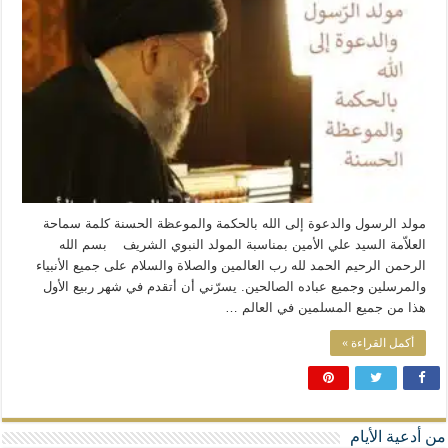
المذاهب ليست قدرًا لا يمكن تجاوزه
ليست المنفعة تأتي من إسلامية النّظام كما لا تأتي المضرة من مسيحية النظام
المتهاون بوطنه متهاون بدينه حتماً
نسج العلاقة مع الآخر تكون من خلال منظومة القيم و المبادئ الانسانية التي تجعل الن
مولد الرسول والدعوة إلى الله بالحكمة والموعظة الحسنة كلمة سماحة
العلاّمة السيد علي الأمين بمناسبة المولد النبوي الشريف ‎ ‎بسم الله
الرحمن الرحيم ‎الحمد لله رب العالمين والصلاة والسلام على جميع الأنبياء
والمرسلين وجميع عباده الصالحين. ‎يسرّني أن أتقدم في شهر ربيع الأول
هذا من جميع المسلمين في العالم …
أكمل القراءة »
من أدعية الأيام