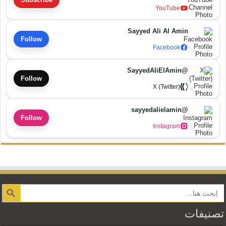
YouTube
Sayyed Ali Al Amin
Follow
Facebook
@SayyedAliElAmin
Follow
X (Twitter)
@sayyedalielamin
Follow
Instagram
Search Button
تصنيفات