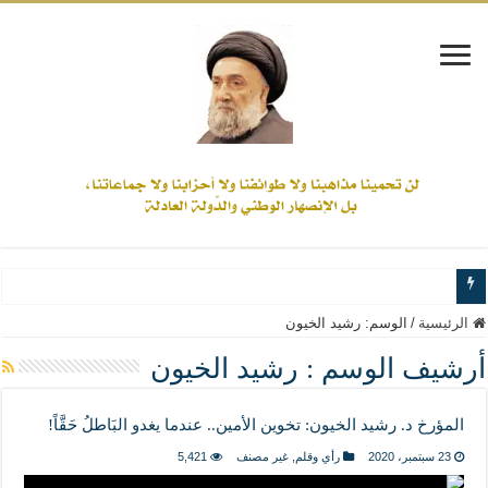
www.alamine.net
الرئيسية
/
الوسم:
رشيد الخيون
مواقف وآراء العلاّمة السيد علي الأمين من الأحداث والقضايا - اضغط للاطلاع
أرشيف الوسم :
رشيد الخيون
إذا كان التسنن هو الإيمان بسنة رسول الله ( صلى الله عليه وآله) فكلّ المسلمين سنّ
المؤرخ د. رشيد الخيون: تخوين الأمين.. عندما يغدو البَاطلُ حَقَّاً!
علاقات المذاهب والأديان لا يجوز أن تكون على حساب الأوطان
23 سبتمبر، 2020
رأي وقلم
,
غير مصنف
5,421
لن تحمينا مذاهبنا ولا طوائفنا ولا أحزابنا ولا جماعاتنا، بل الإنصهار الوطني والدولة العاد