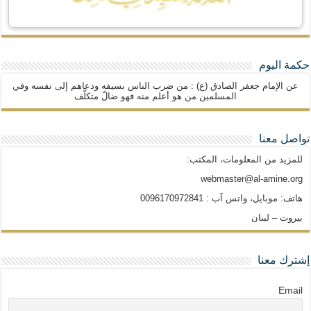
حكمة اليوم
عن الإمام جعفر الصادق (ع) : من ضرب الناس بسيفه ودعاهم إلى نفسه وفي
المسلمين من هو أعلم منه فهو ضالّ متكلّف
تواصل معنا
للمزيد من المعلومات، المكتب:
webmaster@al-amine.org
هاتف: موبايل، واتس آب : 0096170972841
بيروت – لبنان
إشترك معنا
Email