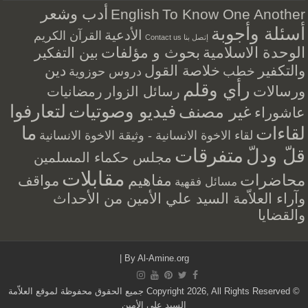
أدب وشعر
English
To Know One Another
أسئلة وأجوبة
الأدعية
القرآن الكريم
إتصل بنا Contact us
الوحدة الاسلامية
بحوث و مؤلفات
بين التفكير
والتكفير
خلاصة القول
دين
خطب
دروس حوزوية
رأي وقلم
ورسالات
رسائل الزوار
رمضانيات
فيديو وصوتيات
لتعارفوا
غير مصنف
عاشوراء
ما
لقاءات
لقاء الاخوة الانسانية - وثيقة الاخوة الانسانية
متفرقات
قلّ ودلّ
مجلس حكماء المسلمين
مقابلات
محاضرات
مفاهيم
مواقف
مسائل فقهية
وآراء العلاّمة السيد علي الأمين من الأحداث
والقضايا
|
By
Al-Amine.org
© Copyright 2026, All Rights Reserved جميع الحقوق محفوظة لموقع العلاّمة
السيد علي الأمين