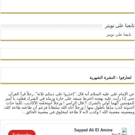
تابعنا على تويتر
تابعنا على تويتر
لتعارفوا - النشرة الشهرية
عن الإمام علي عليه السلام أنه قال: “إحذروا على دينكم ثلاثة”: رجلاً قرأ القرآن
حتى إذا رأيت عليه بهجته اخترط سيفه على جاره ورماه في الشرك,فقلت يا أمير
المؤمنين أيّهما أولى بالشرك ؟:قال:الرامي ! ورجلاً استخفّته الأكاذيب ،كلّما حدّث
أحدوثة كذب مدّها بأطول منها ! ورجلاً آتاه الله سلطاناً فزعم أن طاعته طاعة الله،
ومعصيته معصية الله ! وكذب لأنه لا طاعة لمخلوق في معصية الخالق…
Sayyed Ali El Amine
Subscribe