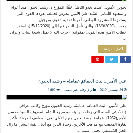
المذاهب ليست قدرًا لا يمكن تجاوزه
تخوين الأمين.. عندما يغدو البَاطلُ حَقَّاً! المؤرخ د. رشيد الخيون منذ أعوام
ليست المنفعة تأتي من إسلامية النّظام كما لا تأتي المضرة من مسيحية النظام
والمجتهد اللُّبناني السَّيد عليّ الأمين يتعرض لحملة، تقودها القوى التي
يستفزها المشروع الوطني، آخرها تقديم دعوى مِن قِبل
المتهاون بوطنه متهاون بدينه حتماً
مخبرين(18/9/2020)، والتي تأجل النظر فيها إلى (15/12/2020)، استفز
نسج العلاقة مع الآخر تكون من خلال منظومة القيم و المبادئ الانسانية التي تجعل الن
خطاب الأمين هذه القوى، بمقولته: «حزب الله لا يمثل شيعة لبنان، وإيران
…
أكمل القراءة »
علي الأمين.. ليتَ العمائمَ عمامتُه – رشيد الخيون
24 ديسمبر، 2019
رأي وقلم
,
غير مصنف
4,692
علي الأمين.. ليتَ العمائمَ عمامتُه رشيد الخيون مؤرخ وكاتب عراقي
وُلدتْ في السنة التي رحلت بها عِمامة مرجع الشام المعروف السيد محسن
الأمين(1952)، عِمامة أمينية تحمل منهج الأولى، في المواقف الجريئة، تأكيد
نقاوة المذهب مع مذاهب الآخرين، وحياة الدين مع أديان بقية البشر. ما زال
الحيّ الدّمشقي يحمل اسمه …