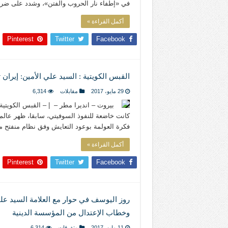
في «إطفاء نار الحروب والفتن»، وشدد على ضر
أكمل القراءة »
Pinterest
Twitter
Facebook
القبس الكويتية : السيد علي الأمين: إيران
29 مايو، 2017
مقابلات
6,314
بيروت – انديرا مطر – | – القبس الكويتية
كانت خاضعة للنفوذ السوفيتي، سابقا، ظهر عالم 
فكرة العولمة بوعود التعايش وفق نظام منفتح مو
أكمل القراءة »
Pinterest
Twitter
Facebook
روز اليوسف في حوار مع العلامة السيد علي
وخطاب الإعتدال من المؤسسة الدينية
11 مايو، 2017
متفرقات
6,314