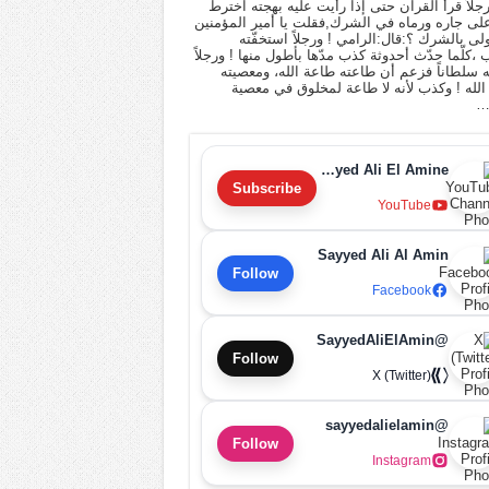
 رجلاً قرأ القرآن حتى إذا رأيت عليه بهجته اخترط
لى جاره ورماه في الشرك,فقلت يا أمير المؤمنين
أولى بالشرك ؟:قال:الرامي ! ورجلاً استخفّته
ب ،كلّما حدّث أحدوثة كذب مدّها بأطول منها ! ورجلاً
له سلطاناً فزعم أن طاعته طاعة الله، ومعصيته
لله ! وكذب لأنه لا طاعة لمخلوق في معصية
…
Sayyed Ali El Amine
Subscribe
YouTube
Sayyed Ali Al Amin
Follow
Facebook
@SayyedAliElAmin
Follow
X (Twitter)
@sayyedalielamin
Follow
Instagram