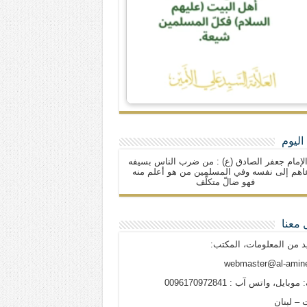
اليوم
لإمام جعفر الصادق (ع) : من ضرب الناس بسيفه
اهم إلى نفسه وفي المسلمين من هو أعلم منه
فهو ضالّ متكلّف
 معنا
د من المعلومات، المكتب:
webmaster@al-amine
وبايل، واتس آب : 0096170972841
 – لبنان