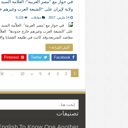
في حوار مع “مصر العربية”: العلاّمة السيد
ولاية لإيران على “الشيعة العرب وغيرهم خ
14 مارس، 2017
مقابلات
5,115
في حوار مع “مصر العربية”: العلاّمة السيد
مقاصد الشريعة،وقد كانت في طليعة القضايا والإهتمامات
أكمل القراءة »
Pinterest
Twitter
Facebook
1
2
3
4
5
»
10
...
الأ
Search Button
تصنيفات
English
To Know One Another