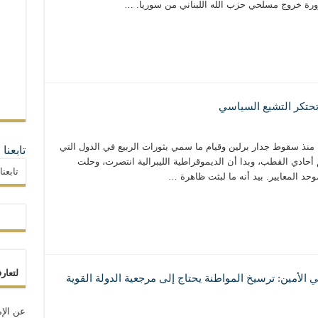
ورة خروج مسلحي حزب الله اللبناني من سوريا. …
 تحتكر التشيع السياسي
 منذ سقوط جدار برلين وقيام ما سمي بثورات الربيع في الدول التي
تابعنا
أحادي القطب، وبدا أن الديموقراطية الليبرالية انتصرت، وحلت
تابعن
حد المعايير. بيد أنه ما لبثت ظاهرة …
لتعار
 الأمين: ترسيخ المواطنة يحتاج إلى مرجعية الدولة القوية
عن الإم