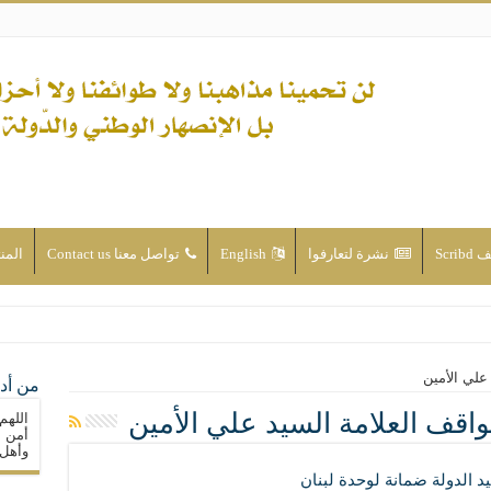
Scri
نشرة لتعارفوا
English
تواصل معنا Contact us
المن
ن الأحداث والقضايا - اضغط للاطلاع
علي الأمين
من أدع
له ( صلى الله عليه وآله) فكلّ المسلمين سنّة والتشيّع إن كان حب أهل البيت (عليهم ا
واقف العلامة السيد علي الأمين
اللهم
ون على حساب الأوطان
أمن م
وأهل 
ولا جماعاتنا، بل الإنصهار الوطني والدولة العادلة
يد الدولة ضمانة لوحدة لبنان