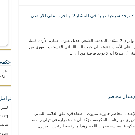
مين : لا توجد شرعية دينية في المشاركة بالحرب على الاراضي
لأمين لـ CNN : حزب الله وإيران لا يمثلان المذهب الشيعي هديل غبون، عمان، الأردن فيينا،
اني البارز علي الأمين، دعوته إلى حزب الله اللبناني الانسحاب الفوري من
” أن يدركا أنه لا توجد فرصة من أن …
حكمة 
عن ا
ودع
لإعتدال محاصر
تواصل
للمزي
لإعتدال محاصر حاورته ببيروت – صفاء قرة علق العلامة اللبناني
.org
حريري من رئاسة الحكومة، مؤكدا أن «استمراره في تولي رئاسة
هاتف: م
الحكومة لسياسة «حزب الله»، وهذا ما رفضه الرئيس الحريري …
بيروت