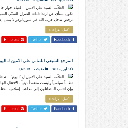
العلاّمة السيد علي الأمين : -لقيام حوار جا
تكون بمنأى عن ارتدادادات الصراع السنّي الشيعي
نرفض تدخل حزب الله في سوريا،وهو لا يمثل إلا
أكمل القراءة »
Pinterest
Twitter
Facebook
المرجع الشيعي اللبناني علي الأمين لـ ال
5 أبريل، 2017
مقابلات
4,692
العلاّمة السيد علي الأمين ل “اليوم” : -ت
نظاماً سياسياً وليست معتقداً دينياً ـ الاقتتال الج
وإن انتمى المتقاتلون إلى مذاهب إسلامية مختلفة،
أكمل القراءة »
Pinterest
Twitter
Facebook