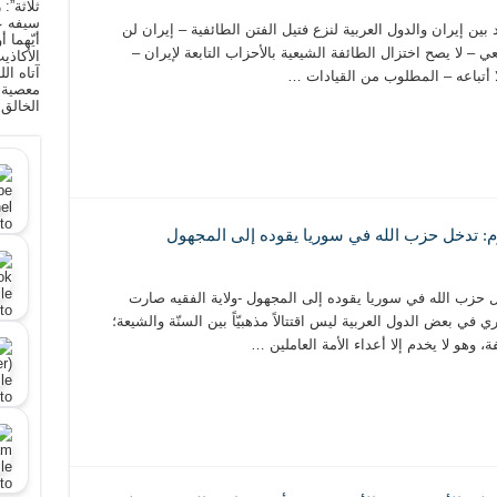
ثلاثة”:
سيفه ع
د بين إيران والدول العربية لنزع فتيل الفتن الطائفية – إيران لن
أيّهما 
 – لا يصح اختزال الطائفة الشيعية بالأحزاب التابعة لإيران –
الأكاذي
آتاه ال
 أتباعه – المطلوب من القيادات …
معصية ا
الخالق
يوم: تدخل حزب الله في سوريا يقوده إلى المجهول
دخل حزب الله في سوريا يقوده إلى المجهول -ولاية الفقيه صارت
اري في بعض الدول العربية ليس اقتتالاً مذهبيّاً بين السنّة والشيعة؛
 وهو لا يخدم إلا أعداء الأمة العاملين …