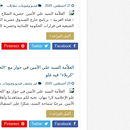
المذاهب ليست قدرًا لا يمكن تجاوزه
27 أغسطس، 2025
فيديو وصوتيات
,
مقابلات
ليست المنفعة تأتي من إسلامية النّظام ك
العلاّمة السيد علي الأمين: حصرية السلاح ب
– قناة العربية – برنامج خارج الصندوق حصرية الس
المتهاون بوطنه متهاون بدينه حتماً
الشيعية في قرارات الحكومة اللبنانية وحصرية 
نسج العلاقة مع الآخر تكون من خلال منظوم
أكمل القراءة »
Pinterest
Twitter
Facebook
تيك توك
العلاّمة السيد علي الأمين في حوار مع “ا
“كربلاء” فيه غلو
23 أغسطس، 2025
غير مصنف
,
فيديو وصوتيات
,
م
العلاّمة السيد علي الأمين في حوار مع “ال
غلو الإعلامية لارا نبهان: تحية لكم مشاهدينا وأه
الأمين. مرحبًا سماحة السيد، شكرًا على استقب
أكمل القراءة »
Pinterest
Twitter
Facebook