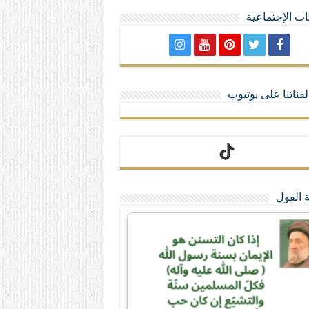
ت الإجتماعية
لا تمنحهم الامتيازات أنساب و أديان
قناتنا على يوتيوب
 القول