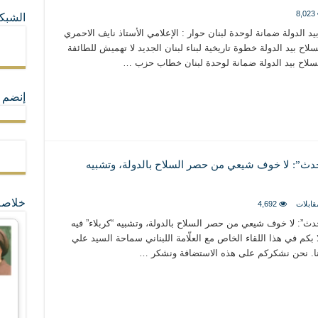
8,023
الشبكا
ما لا تأتي المضرة من مسيحية النظام
يد الدولة ضمانة لوحدة لبنان حوار : الإعلامي الأستاذ نايف الاحمري
لاح بيد الدولة خطوة تاريخية لبناء لبنان الجديد لا تهميش للطائفة
السلاح بيد الدولة ضمانة لوحدة لبنان خطاب حزب …
ة القيم و المبادئ الانسانية التي تجعل الناس سواسية لا تفرق بينهم أعراق و ألوان و 
إنضم ل
لحدث”: لا خوف شيعي من حصر السلاح بالدولة، وتشبيه
خلاصة
قابلات
4,692
حدث”: لا خوف شيعي من حصر السلاح بالدولة، وتشبيه “كربلاء” فيه
لا بكم في هذا اللقاء الخاص مع العلّامة اللبناني سماحة السيد علي
النا. نحن نشكركم على هذه الاستضافة ونشكر …