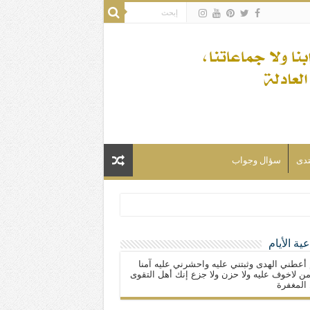
تدى
سؤال وجواب
ية الأيام
لسلام) فكلّ المسلمين شيعة.
 أعطني الهدى وثبتني عليه واحشرني عليه آمنا
ن لاخوف عليه ولا حزن ولا جزع إنك أهل التقوى
المغفرة