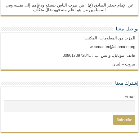
عن الإمام جعفر الصادق (ع) : من ضرب الناس بسيفه ودعاهم إلى نفسه وفي
المسلمين من هو أعلم منه فهو ضالّ متكلّف
تواصل معنا
للمزيد من المعلومات، المكتب:
webmaster@al-amine.org
هاتف: موبايل، واتس آب : 0096170972841
بيروت – لبنان
إشترك معنا
Email