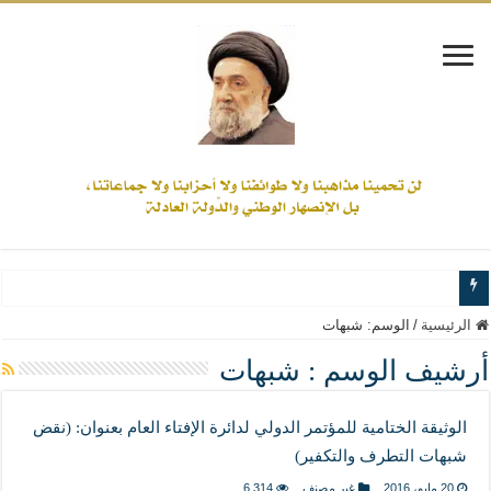
www.alamine.net
الرئيسية
/
الوسم:
شبهات
مواقف وآراء العلاّمة السيد علي الأمين من الأحداث والقضايا - اضغط للاطلاع
أرشيف الوسم :
شبهات
إذا كان التسنن هو الإيمان بسنة رسول الله ( صلى الله عليه وآله) فكلّ المسلمين سنّ
الوثيقة الختامية للمؤتمر الدولي لدائرة الإفتاء العام بعنوان: (نقض
علاقات المذاهب والأديان لا يجوز أن تكون على حساب الأوطان
شبهات التطرف والتكفير)
لن تحمينا مذاهبنا ولا طوائفنا ولا أحزابنا ولا جماعاتنا، بل الإنصهار الوطني والدولة العاد
20 مايو، 2016
غير مصنف
6,314