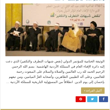
المذاهب ليست قدرًا لا يمكن تجاوزه
ليست المنفعة تأتي من إسلامية النّظام كما لا تأتي المضرة من مسيحية النظام
المتهاون بوطنه متهاون بدينه حتماً
نسج العلاقة مع الآخر تكون من خلال منظومة القيم و المبادئ الانسانية التي تجعل الن
الوثيقة الختامية للمؤتمر الدولي (نقض شبهات التطرف والتكفير) الذي دعت
إليه دائرة الإفتاء العام في المملكة الأردنية الهاشمية: بسم الله الرحمن
الرحيم الحمد لله رب العالمين والصلاة والسلام على المبعوث رحمة
للعالمين، وعلى آله الطيبين الطاهرين، وأصحابه الغرِّ الميامين، ومن تبعهم
بإحسان إلى يوم الدين. انطلاقاً من المسؤولية التاريخية للمملكة الأردنية …
أكمل القراءة »