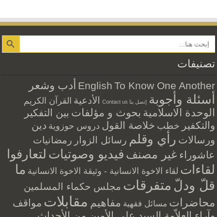
Search Button
تصنيفات
أدب وشعر
English
To Know One Another
أسئلة وأجوبة
الأدعية
القرآن الكريم
إتصل بنا Contact us
الوحدة الاسلامية
بحوث و مؤلفات
بين التفكير
والتكفير
خلاصة القول
دين
خطب
دروس حوزوية
رأي وقلم
ورسالات
رسائل الزوار
رمضانيات
فيديو وصوتيات
لتعارفوا
غير مصنف
عاشوراء
ما
لقاءات
لقاء الاخوة الانسانية - وثيقة الاخوة الانسانية
متفرقات
قلّ ودلّ
مجلس حكماء المسلمين
مقابلات
محاضرات
مفاهيم
مواقف
مسائل فقهية
وآراء العلاّمة السيد علي الأمين من الأحداث