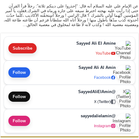
عن الإمام علي عليه السلام أنه قال: “إحذروا على دينكم ثلاثة”: رجلاً قرأ القرآن
حتى إذا رأيت عليه بهجته اخترط سيفه على جاره ورماه في الشرك,فقلت يا أمير
المؤمنين أيّهما أولى بالشرك ؟:قال:الرامي ! ورجلاً استخفّته الأكاذيب ،كلّما حدّث
أحدوثة كذب مدّها بأطول منها ! ورجلاً آتاه الله سلطاناً فزعم أن طاعته طاعة الله،
ومعصيته معصية الله ! وكذب لأنه لا طاعة لمخلوق في معصية الخالق…
Sayyed Ali El Amine
Subscribe
YouTube
Sayyed Ali Al Amin
Follow
Facebook
@SayyedAliElAmin
Follow
X (Twitter)
@sayyedalielamin
Follow
Instagram