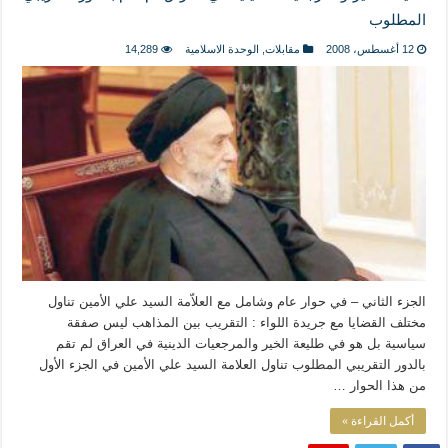
المذاهب ليست قدرًا لا يمكن تجاوزه
المطلوب
ليست المنفعة تأتي من إسلامية النّظام كما لا تأتي المضرة من مسيحية النظام
12 أغسطس، 2008
مقابلات
,
الوحدة الاسلامية
14,289
المتهاون بوطنه متهاون بدينه حتماً
نسج العلاقة مع الآخر تكون من خلال منظومة القيم و المبادئ الانسانية التي تجعل الن
الجزء الثاني – في حوار عام وشامل مع العلاّمة السيد علي الأمين تناول
مختلف القضايا مع جريدة اللواء : التقريب بين المذاهب ليس صفقة
سياسية بل هو في طليعة الخير والمرجعيات الدينية في العراق لم تقم
بالدور التقريبي المطلوب تناول العلامة السيد علي الأمين في الجزء الأول
من هذا الحوار …
أكمل القراءة »