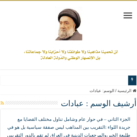
www.alamine.net
الرئيسية
/
الوسم:
عبادات
مواقف وآراء العلاّمة السيد علي الأمين من الأحداث والقضايا - اضغط للاطلاع
أرشيف الوسم :
عبادات
إذا كان التسنن هو الإيمان بسنة رسول الله ( صلى الله عليه وآله) فكلّ المسلمين سنّ
الجزء الثاني – في حوار عام وشامل تناول مختلف القضايا مع
علاقات المذاهب والأديان لا يجوز أن تكون على حساب الأوطان
جريدة اللواء :التقريب بين المذاهب ليس صفقة سياسية بل هو في
لن تحمينا مذاهبنا ولا طوائفنا ولا أحزابنا ولا جماعاتنا، بل الإنصهار الوطني والدولة العاد
طليعة الخير،والمرجعيات الدينية في العراق لم تقم بالدور التقريبي