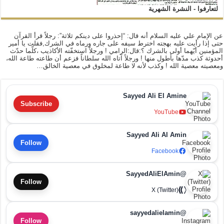
لتعارفوا - النشرة الشهرية
عن الإمام علي عليه السلام أنه قال: “إحذروا على دينكم ثلاثة”: رجلاً قرأ القرآن
حتى إذا رأيت عليه بهجته اخترط سيفه على جاره ورماه في الشرك,فقلت يا أمير
المؤمنين أيّهما أولى بالشرك ؟:قال:الرامي ! ورجلاً استخفّته الأكاذيب ،كلّما حدّث
أحدوثة كذب مدّها بأطول منها ! ورجلاً آتاه الله سلطاناً فزعم أن طاعته طاعة الله،
ومعصيته معصية الله ! وكذب لأنه لا طاعة لمخلوق في معصية الخالق…
Sayyed Ali El Amine
Subscribe
YouTube
Sayyed Ali Al Amin
Follow
Facebook
@SayyedAliElAmin
Follow
X (Twitter)
@sayyedalielamin
Follow