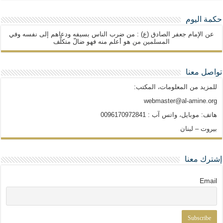
حكمة اليوم
عن الإمام جعفر الصادق (ع) : من ضرب الناس بسيفه ودعاهم إلى نفسه وفي
المسلمين من هو أعلم منه فهو ضالّ متكلّف
تواصل معنا
للمزيد من المعلومات، المكتب:
webmaster@al-amine.org
هاتف: موبايل، واتس آب : 0096170972841
بيروت – لبنان
إشترك معنا
Email