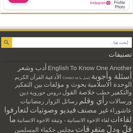
Instagram
Search Button
تصنيفات
أدب وشعر
English
To Know One Another
أسئلة وأجوبة
الأدعية
القرآن الكريم
إتصل بنا Contact us
الوحدة الاسلامية
بحوث و مؤلفات
بين التفكير
والتكفير
خلاصة القول
دين
خطب
دروس حوزوية
رأي وقلم
ورسالات
رسائل الزوار
رمضانيات
فيديو وصوتيات
لتعارفوا
غير مصنف
عاشوراء
ما
لقاءات
لقاء الاخوة الانسانية - وثيقة الاخوة الانسانية
متفرقات
قلّ ودلّ
مجلس حكماء المسلمين