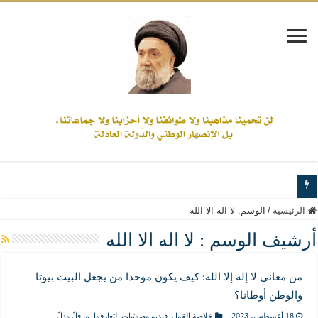
www.alamine.net
الرئيسية
/
الوسم:
لا اله الا الله
مواقف وآراء العلاّمة السيد علي الأمين من الأحداث والقضايا - اضغط للاطلاع
أرشيف الوسم :
لا اله الا الله
إذا كان التسنن هو الإيمان بسنة رسول الله ( صلى الله عليه وآله) فكلّ المسلمين سنّ
من معاني لا إله إلا الله: كيف يكون موحدا من يجعل البيت بيوتا
علاقات المذاهب والأديان لا يجوز أن تكون على حساب الأوطان
والوطن أوطانا؟
لن تحمينا مذاهبنا ولا طوائفنا ولا أحزابنا ولا جماعاتنا، بل الإنصهار الوطني والدولة العاد
18 أغسطس، 2023
خلاصة القول
,
فيديو وصوتيات
,
لتعارفوا
,
ما قلّ ودلّ