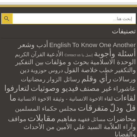
Search Button
تصنيفات
أدب وشعر
English
To Know One Another
أسئلة وأجوبة
الأدعية
القرآن الكريم
إتصل بنا Contact us
الوحدة الاسلامية
بحوث و مؤلفات
بين التفكير
والتكفير
خلاصة القول
دين
خطب
دروس حوزوية
رأي وقلم
ورسالات
رسائل الزوار
رمضانيات
فيديو وصوتيات
لتعارفوا
غير مصنف
عاشوراء
ما
لقاءات
لقاء الاخوة الانسانية - وثيقة الاخوة الانسانية
متفرقات
قلّ ودلّ
مجلس حكماء المسلمين
مقابلات
محاضرات
مفاهيم
مواقف
مسائل فقهية
وآراء العلاّمة السيد علي الأمين من الأحداث
والقضايا