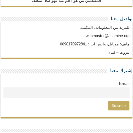
المسلمين من هو أعلم منه فهو ضالّ متكلّف
تواصل معنا
للمزيد من المعلومات، المكتب:
webmaster@al-amine.org
هاتف: موبايل، واتس آب : 0096170972841
بيروت – لبنان
إشترك معنا
Email