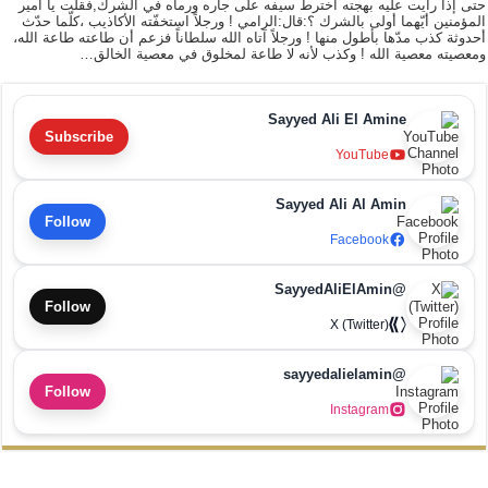
حتى إذا رأيت عليه بهجته اخترط سيفه على جاره ورماه في الشرك,فقلت يا أمير
المؤمنين أيّهما أولى بالشرك ؟:قال:الرامي ! ورجلاً استخفّته الأكاذيب ،كلّما حدّث
أحدوثة كذب مدّها بأطول منها ! ورجلاً آتاه الله سلطاناً فزعم أن طاعته طاعة الله،
ومعصيته معصية الله ! وكذب لأنه لا طاعة لمخلوق في معصية الخالق…
Sayyed Ali El Amine
Subscribe
YouTube
Sayyed Ali Al Amin
Follow
Facebook
@SayyedAliElAmin
Follow
X (Twitter)
@sayyedalielamin
Follow
Instagram