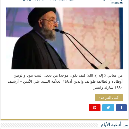
المذاهب ليست قدرًا لا يمكن تجاوزه
9,988
ليست المنفعة تأتي من إسلامية النّظام كما لا تأتي المضرة من مسيحية النظام
المتهاون بوطنه متهاون بدينه حتماً
نسج العلاقة مع الآخر تكون من خلال منظومة القيم و المبادئ الانسانية التي تجعل الن
من معاني لا إله إلا الله: كيف يكون موحدا من يجعل البيت بيوتا والوطن
أوطانا؟ والطائفة طوائف والدين أديانا؟ العلاّمة السيد علي الأمين – أرشيف
١٩٩٠ شارك وانشر
أكمل القراءة »
من أدعية الأيام