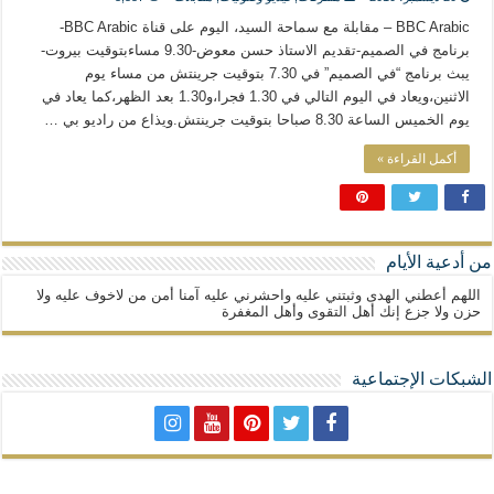
المذاهب ليست قدرًا لا يمكن تجاوزه
BBC Arabic – مقابلة مع سماحة السيد، اليوم على قناة BBC Arabic-
ليست المنفعة تأتي من إسلامية النّظام كما لا تأتي المضرة من مسيحية النظام
برنامج في الصميم-تقديم الاستاذ حسن معوض-9.30 مساءبتوقيت بيروت-
يبث برنامج “في الصميم” في 7.30 بتوقيت جرينتش من مساء يوم
المتهاون بوطنه متهاون بدينه حتماً
الاثنين،ويعاد في اليوم التالي في 1.30 فجرا،و1.30 بعد الظهر،كما يعاد في
نسج العلاقة مع الآخر تكون من خلال منظومة القيم و المبادئ الانسانية التي تجعل الن
يوم الخميس الساعة 8.30 صباحا بتوقيت جرينتش.ويذاع من راديو بي …
أكمل القراءة »
من أدعية الأيام
اللهم أعطني الهدى وثبتني عليه واحشرني عليه آمنا أمن من لاخوف عليه ولا
حزن ولا جزع إنك أهل التقوى وأهل المغفرة
الشبكات الإجتماعية