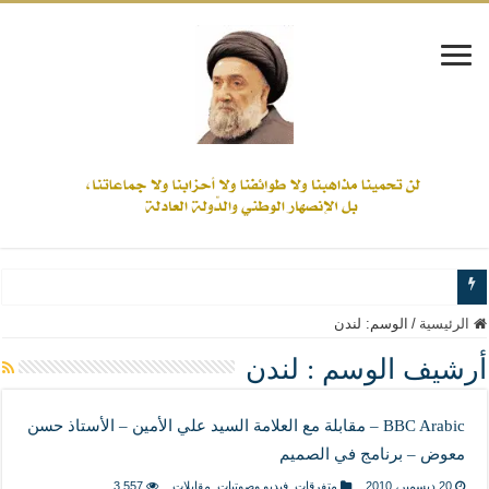
www.alamine.net
الرئيسية
/
الوسم:
لندن
مواقف وآراء العلاّمة السيد علي الأمين من الأحداث والقضايا - اضغط للاطلاع
أرشيف الوسم :
لندن
إذا كان التسنن هو الإيمان بسنة رسول الله ( صلى الله عليه وآله) فكلّ المسلمين سنّ
BBC Arabic – مقابلة مع العلامة السيد علي الأمين – الأستاذ حسن
علاقات المذاهب والأديان لا يجوز أن تكون على حساب الأوطان
معوض – برنامج في الصميم
لن تحمينا مذاهبنا ولا طوائفنا ولا أحزابنا ولا جماعاتنا، بل الإنصهار الوطني والدولة العاد
20 ديسمبر، 2010
متفرقات
,
فيديو وصوتيات
,
مقابلات
3,557