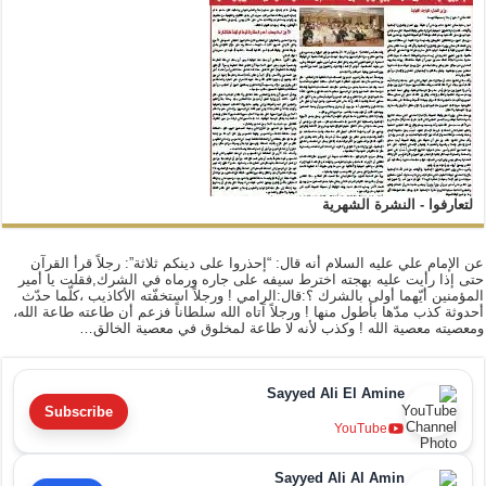
لتعارفوا - النشرة الشهرية
عن الإمام علي عليه السلام أنه قال: “إحذروا على دينكم ثلاثة”: رجلاً قرأ القرآن
حتى إذا رأيت عليه بهجته اخترط سيفه على جاره ورماه في الشرك,فقلت يا أمير
المؤمنين أيّهما أولى بالشرك ؟:قال:الرامي ! ورجلاً استخفّته الأكاذيب ،كلّما حدّث
أحدوثة كذب مدّها بأطول منها ! ورجلاً آتاه الله سلطاناً فزعم أن طاعته طاعة الله،
ومعصيته معصية الله ! وكذب لأنه لا طاعة لمخلوق في معصية الخالق…
Sayyed Ali El Amine
Subscribe
YouTube
Sayyed Ali Al Amin