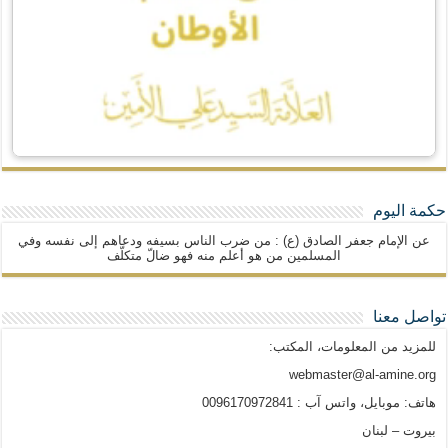
حكمة اليوم
عن الإمام جعفر الصادق (ع) : من ضرب الناس بسيفه ودعاهم إلى نفسه وفي
المسلمين من هو أعلم منه فهو ضالّ متكلّف
تواصل معنا
للمزيد من المعلومات، المكتب:
webmaster@al-amine.org
هاتف: موبايل، واتس آب : 0096170972841
بيروت – لبنان