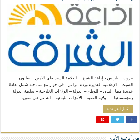
المذاهب ليست قدرًا لا يمكن تجاوزه
ليست المنفعة تأتي من إسلامية النّظام كما لا تأتي المضرة من مسيحية النظام
المتهاون بوطنه متهاون بدينه حتماً
نسج العلاقة مع الآخر تكون من خلال منظومة القيم و المبادئ الانسانية التي تجعل الن
بيروت – باريس ، إذاعة الشرق – العلامة السيد علي الأمين – صالون
السبت – الإعلامية القديرة وردة الزامل: في حوار مع سماحته شمل نقاطا
عديدة منها : لبنان – الوطن – الدولة – الولاءات الخارجية – سلطة الدولة
ومؤسساتها – – ولاية الفقيه – الأحزاب اللبنانية – التدخل في سوريا …
أكمل القراءة »
من أدعية الأيام