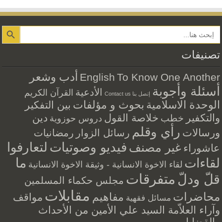
Search Button
تصنيفات
أدب وشعر
English
To Know One Another
أسئلة وأجوبة
الأدعية
القرآن الكريم
إتصل بنا Contact us
الوحدة الاسلامية
بحوث و مؤلفات
بين التفكير
والتكفير
خلاصة القول
دين
خطب
دروس حوزوية
رأي وقلم
ورسالات
رسائل الزوار
رمضانيات
فيديو وصوتيات
لتعارفوا
غير مصنف
عاشوراء
ما
لقاءات
لقاء الاخوة الانسانية - وثيقة الاخوة الانسانية
متفرقات
قلّ ودلّ
مجلس حكماء المسلمين
مقابلات
محاضرات
مفاهيم
مواقف
مسائل فقهية
وآراء العلاّمة السيد علي الأمين من الأحداث
والقضايا