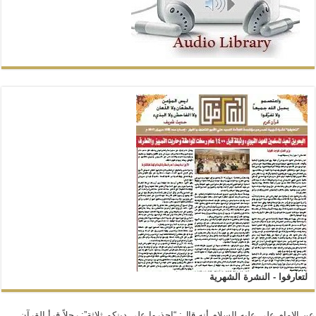
لتعارفوا - النشرة الشهرية
عن الإمام علي عليه السلام أنه قال: “إحذروا على دينكم ثلاثة”: رجلاً قرأ القرآن