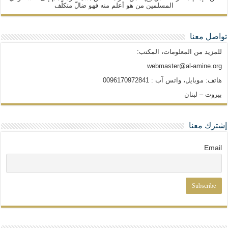
المسلمين من هو أعلم منه فهو ضالّ متكلّف
تواصل معنا
للمزيد من المعلومات، المكتب:
webmaster@al-amine.org
هاتف: موبايل، واتس آب : 0096170972841
بيروت – لبنان
إشترك معنا
Email