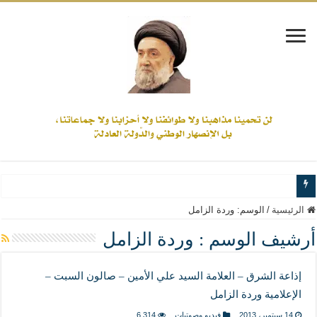
www.alamine.net
الرئيسية
/
الوسم:
وردة الزامل
مواقف وآراء العلاّمة السيد علي الأمين من الأحداث والقضايا - اضغط للاطلاع
أرشيف الوسم :
وردة الزامل
إذا كان التسنن هو الإيمان بسنة رسول الله ( صلى الله عليه وآله) فكلّ المسلمين سنّ
إذاعة الشرق – العلامة السيد علي الأمين – صالون السبت –
علاقات المذاهب والأديان لا يجوز أن تكون على حساب الأوطان
الإعلامية وردة الزامل
لن تحمينا مذاهبنا ولا طوائفنا ولا أحزابنا ولا جماعاتنا، بل الإنصهار الوطني والدولة العاد
14 سبتمبر، 2013
فيديو وصوتيات
6,314