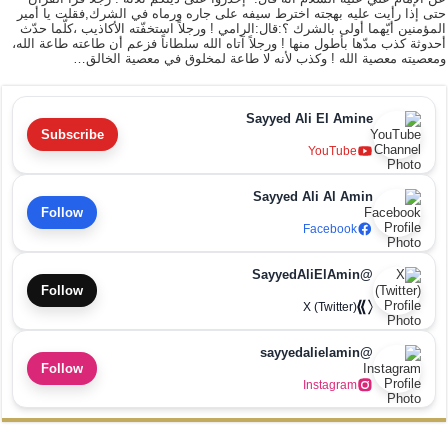
حتى إذا رأيت عليه بهجته اخترط سيفه على جاره ورماه في الشرك,فقلت يا أمير
المؤمنين أيّهما أولى بالشرك ؟:قال:الرامي ! ورجلاً استخفّته الأكاذيب ،كلّما حدّث
أحدوثة كذب مدّها بأطول منها ! ورجلاً آتاه الله سلطاناً فزعم أن طاعته طاعة الله،
ومعصيته معصية الله ! وكذب لأنه لا طاعة لمخلوق في معصية الخالق…
Sayyed Ali El Amine
Subscribe
YouTube
Sayyed Ali Al Amin
Follow
Facebook
@SayyedAliElAmin
Follow
X (Twitter)
@sayyedalielamin
Follow
Instagram