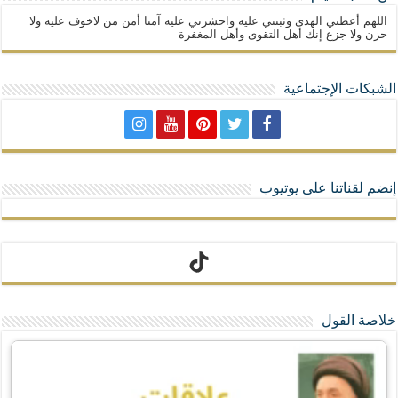
اللهم أعطني الهدى وثبتني عليه واحشرني عليه آمنا أمن من لاخوف عليه ولا
حزن ولا جزع إنك أهل التقوى وأهل المغفرة
الشبكات الإجتماعية
إنضم لقناتنا على يوتيوب
تيك توك
خلاصة القول