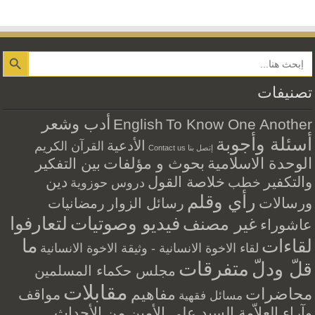
Search Button
تصنيفات
أدب وشعر
English
To Know One Another
أسئلة وأجوبة
الأدعية
القرآن الكريم
إتصل بنا Contact us
الوحدة الاسلامية
بحوث و مؤلفات
بين التفكير
والتكفير
خلاصة القول
دين
خطب
دروس حوزوية
رأي وقلم
ورسالات
رسائل الزوار
رمضانيات
فيديو وصوتيات
لتعارفوا
غير مصنف
عاشوراء
ما
لقاءات
لقاء الاخوة الانسانية - وثيقة الاخوة الانسانية
متفرقات
قلّ ودلّ
مجلس حكماء المسلمين
مقابلات
محاضرات
مفاهيم
مواقف
مسائل فقهية
وآراء العلاّمة السيد علي الأمين من الأحداث