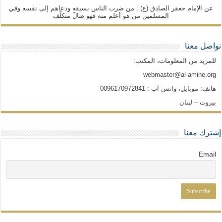
عن الإمام جعفر الصادق (ع) : من ضرب الناس بسيفه ودعاهم إلى نفسه وفي
المسلمين من هو أعلم منه فهو ضالّ متكلّف
تواصل معنا
للمزيد من المعلومات، المكتب:
webmaster@al-amine.org
هاتف: موبايل، واتس آب : 0096170972841
بيروت – لبنان
إشترك معنا
Email