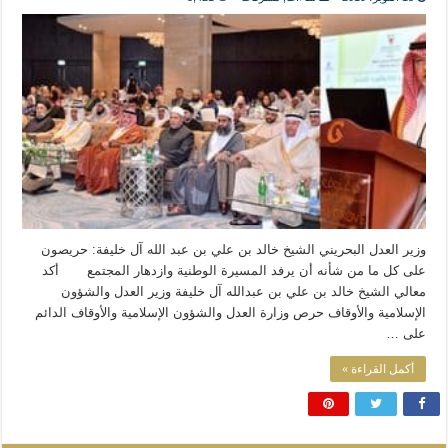
المذاهب ليست قدرًا لا يمكن تجاوزه
ليست المنفعة تأتي من إسلامية النّظام كما لا تأتي المضرة من مسيحية النظام
المتهاون بوطنه متهاون بدينه حتماً
نسج العلاقة مع الآخر تكون من خلال منظومة القيم و المبادئ الانسانية التي تجعل الن
وزير العدل البحريني الشيخ خالد بن علي بن عبد الله آل خليفة: حريصون
على كل ما من شأنه أن يرفد المسيرة الوطنية وازدهار المجتمع أكد
معالي الشيخ خالد بن علي بن عبدالله آل خليفة وزير العدل والشؤون
الإسلامية والأوقاف حرص وزارة العدل والشؤون الإسلامية والأوقاف الدائم
على …
أكمل القراءة »