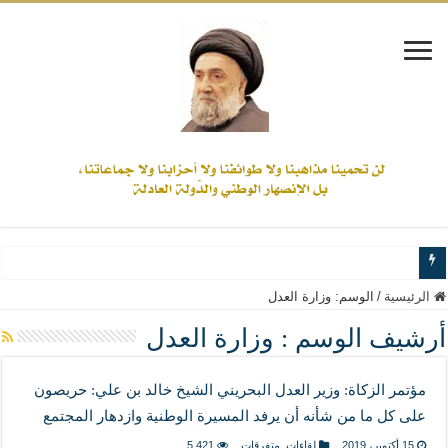
www.alamine.net
الرئيسية
/
الوسم:
وزارة العدل
مواقف وآراء العلاّمة السيد علي الأمين من الأحداث والقضايا - اضغط للاطلاع
أرشيف الوسم :
وزارة العدل
إذا كان التسنن هو الإيمان بسنة رسول الله ( صلى الله عليه وآله) فكلّ المسلمين سنّ
مؤتمر الزكاة: وزير العدل البحريني الشيخ خالد بن علي: حريصون
علاقات المذاهب والأديان لا يجوز أن تكون على حساب الأوطان
على كل ما من شأنه أن يرفد المسيرة الوطنية وازدهار المجتمع
لن تحمينا مذاهبنا ولا طوائفنا ولا أحزابنا ولا جماعاتنا، بل الإنصهار الوطني والدولة العاد
15 أكتوبر، 2019
لقاءات
,
متفرقات
5,421