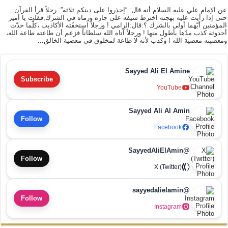
عن الإمام علي عليه السلام أنه قال: “إحذروا على دينكم ثلاثة”: رجلاً قرأ القرآن
حتى إذا رأيت عليه بهجته اخترط سيفه على جاره ورماه في الشرك,فقلت يا أمير
المؤمنين أيّهما أولى بالشرك ؟:قال:الرامي ! ورجلاً استخفّته الأكاذيب ،كلّما حدّث
أحدوثة كذب مدّها بأطول منها ! ورجلاً آتاه الله سلطاناً فزعم أن طاعته طاعة الله،
ومعصيته معصية الله ! وكذب لأنه لا طاعة لمخلوق في معصية الخالق…
Sayyed Ali El Amine
Subscribe
YouTube
Sayyed Ali Al Amin
Follow
Facebook
@SayyedAliElAmin
Follow
X (Twitter)
@sayyedalielamin
Follow
Instagram