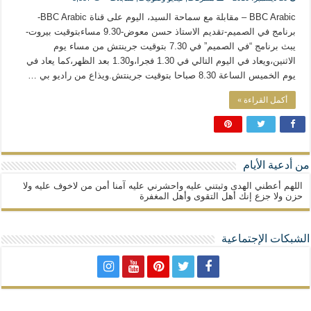
المذاهب ليست قدرًا لا يمكن تجاوزه
BBC Arabic – مقابلة مع سماحة السيد، اليوم على قناة BBC Arabic-
ليست المنفعة تأتي من إسلامية النّظام كما لا تأتي المضرة من مسيحية النظام
برنامج في الصميم-تقديم الاستاذ حسن معوض-9.30 مساءبتوقيت بيروت-
يبث برنامج “في الصميم” في 7.30 بتوقيت جرينتش من مساء يوم
المتهاون بوطنه متهاون بدينه حتماً
الاثنين،ويعاد في اليوم التالي في 1.30 فجرا،و1.30 بعد الظهر،كما يعاد في
نسج العلاقة مع الآخر تكون من خلال منظومة القيم و المبادئ الانسانية التي تجعل الن
يوم الخميس الساعة 8.30 صباحا بتوقيت جرينتش.ويذاع من راديو بي …
أكمل القراءة »
من أدعية الأيام
اللهم أعطني الهدى وثبتني عليه واحشرني عليه آمنا أمن من لاخوف عليه ولا
حزن ولا جزع إنك أهل التقوى وأهل المغفرة
الشبكات الإجتماعية