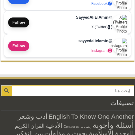
Facebook
@SayyedAliElAmin
Follow
X (Twitter)
@sayyedalielamin
Follow
Instagram
Search Button
تصنيفات
أدب وشعر
English
To Know One Another
أسئلة وأجوبة
الأدعية
القرآن الكريم
إتصل بنا Contact us
الوحدة الاسلامية
بحوث و مؤلفات
بين التفكير