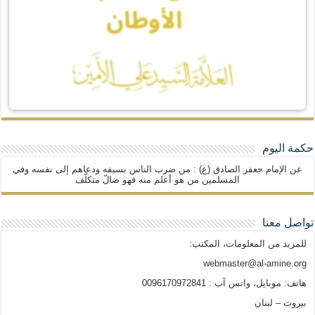
حكمة اليوم
عن الإمام جعفر الصادق (ع) : من ضرب الناس بسيفه ودعاهم إلى نفسه وفي
المسلمين من هو أعلم منه فهو ضالّ متكلّف
تواصل معنا
للمزيد من المعلومات، المكتب:
webmaster@al-amine.org
هاتف: موبايل، واتس آب : 0096170972841
بيروت – لبنان