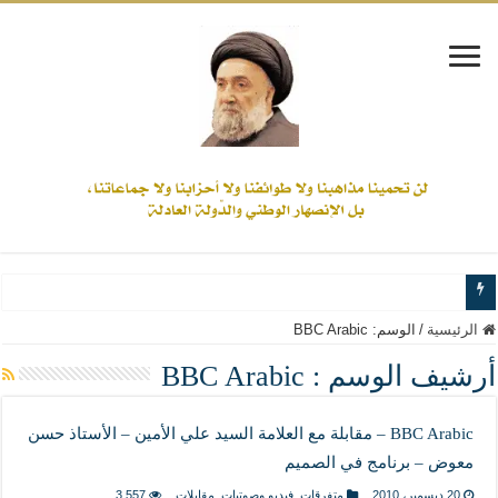
www.alamine.net
الرئيسية
/
الوسم:
BBC Arabic
مواقف وآراء العلاّمة السيد علي الأمين من الأحداث والقضايا - اضغط للاطلاع
أرشيف الوسم :
BBC Arabic
إذا كان التسنن هو الإيمان بسنة رسول الله ( صلى الله عليه وآله) فكلّ المسلمين سنّ
BBC Arabic – مقابلة مع العلامة السيد علي الأمين – الأستاذ حسن
علاقات المذاهب والأديان لا يجوز أن تكون على حساب الأوطان
معوض – برنامج في الصميم
لن تحمينا مذاهبنا ولا طوائفنا ولا أحزابنا ولا جماعاتنا، بل الإنصهار الوطني والدولة العاد
20 ديسمبر، 2010
متفرقات
,
فيديو وصوتيات
,
مقابلات
3,557