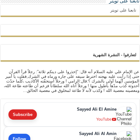
تابعنا على تويتر
تابعنا على تويتر
لتعارفوا - النشرة الشهرية
عن الإمام علي عليه السلام أنه قال: “إحذروا على دينكم ثلاثة”: رجلاً قرأ القرآن
حتى إذا رأيت عليه بهجته اخترط سيفه على جاره ورماه في الشرك,فقلت يا أمير
المؤمنين أيّهما أولى بالشرك ؟:قال:الرامي ! ورجلاً استخفّته الأكاذيب ،كلّما حدّث
أحدوثة كذب مدّها بأطول منها ! ورجلاً آتاه الله سلطاناً فزعم أن طاعته طاعة الله،
ومعصيته معصية الله ! وكذب لأنه لا طاعة لمخلوق في معصية الخالق…
Sayyed Ali El Amine
Subscribe
YouTube
Sayyed Ali Al Amin
Follow