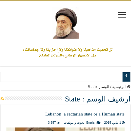
www.alamine.net
الرئيسية
/
الوسم:
State
مواقف وآراء العلاّمة السيد علي الأمين من الأحداث والقضايا - اضغط للاطلاع
أرشيف الوسم :
State
إذا كان التسنن هو الإيمان بسنة رسول الله ( صلى الله عليه وآله) فكلّ المسلمين سنّ
Lebanon, a sectarian state or a Human state
علاقات المذاهب والأديان لا يجوز أن تكون على حساب الأوطان
1 مايو، 2015
English
,
بحوث و مؤلفات
3,557
لن تحمينا مذاهبنا ولا طوائفنا ولا أحزابنا ولا جماعاتنا، بل الإنصهار الوطني والدولة العاد