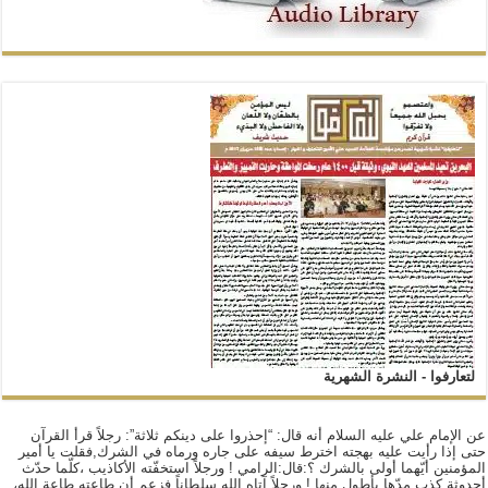
لتعارفوا - النشرة الشهرية
عن الإمام علي عليه السلام أنه قال: “إحذروا على دينكم ثلاثة”: رجلاً قرأ القرآن
حتى إذا رأيت عليه بهجته اخترط سيفه على جاره ورماه في الشرك,فقلت يا أمير
المؤمنين أيّهما أولى بالشرك ؟:قال:الرامي ! ورجلاً استخفّته الأكاذيب ،كلّما حدّث
أحدوثة كذب مدّها بأطول منها ! ورجلاً آتاه الله سلطاناً فزعم أن طاعته طاعة الله،