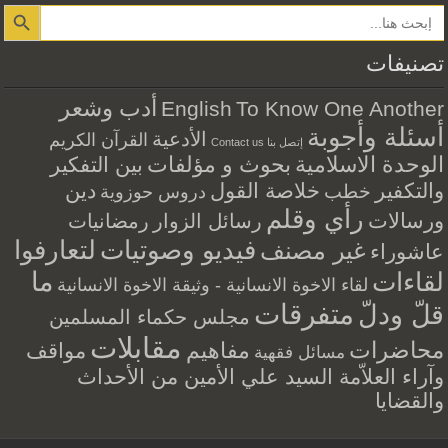
Search Button
تصنيفات
أدب وشعر
English
To Know One Another
أسئلة وأجوبة
الأدعية
القرآن الكريم
إتصل بنا Contact us
الوحدة الاسلامية
بحوث و مؤلفات
بين التفكير
والتكفير
خلاصة القول
دين
خطب
دروس حوزوية
رأي وقلم
ورسالات
رسائل الزوار
رمضانيات
فيديو وصوتيات
لتعارفوا
غير مصنف
عاشوراء
ما
لقاءات
لقاء الاخوة الانسانية - وثيقة الاخوة الانسانية
متفرقات
قلّ ودلّ
مجلس حكماء المسلمين
مقابلات
محاضرات
مفاهيم
مواقف
مسائل فقهية
وآراء العلاّمة السيد علي الأمين من الأحداث
والقضايا