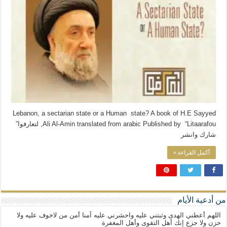
المذاهب ليست قدرًا لا يمكن تجاوزه
ليست المنفعة تأتي من إسلامية النّظام كما لا تأتي المضرة من مسيحية النظام
المتهاون بوطنه متهاون بدينه حتماً
نسج العلاقة مع الآخر تكون من خلال منظومة القيم و المبادئ الانسانية التي تجعل الن
Lebanon, a sectarian state or a Human state? A book of H.E Sayyed
Ali Al-Amin translated from arabic Published by “Litaarafou, لتعارفوا”
شارك وانشر
أكمل القراءة »
من أدعية الأيام
اللهم أعطني الهدى وثبتني عليه واحشرني عليه آمنا أمن من لاخوف عليه ولا
حزن ولا جزع إنك أهل التقوى وأهل المغفرة