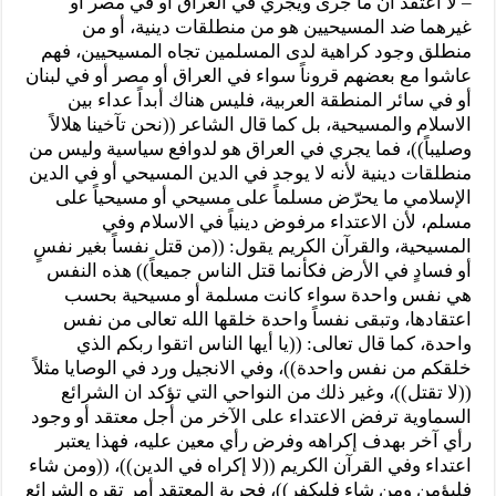
– لا أعتقد ان ما جرى ويجري في العراق أو في مصر أو
غيرهما ضد المسيحيين هو من منطلقات دينية، أو من
منطلق وجود كراهية لدى المسلمين تجاه المسيحيين، فهم
عاشوا مع بعضهم قروناً سواء في العراق أو مصر أو في لبنان
أو في سائر المنطقة العربية، فليس هناك أبداً عداء بين
الاسلام والمسيحية، بل كما قال الشاعر ((نحن تآخينا هلالاً
وصليباً))، فما يجري في العراق هو لدوافع سياسية وليس من
منطلقات دينية لأنه لا يوجد في الدين المسيحي أو في الدين
الإسلامي ما يحرّض مسلماً على مسيحي أو مسيحياً على
مسلم، لأن الاعتداء مرفوض دينياً في الاسلام وفي
المسيحية، والقرآن الكريم يقول: ((من قتل نفساً بغير نفسٍ
أو فسادٍ في الأرض فكأنما قتل الناس جميعاً)) هذه النفس
هي نفس واحدة سواء كانت مسلمة أو مسيحية بحسب
اعتقادها، وتبقى نفساً واحدة خلقها الله تعالى من نفس
واحدة، كما قال تعالى: ((يا أيها الناس اتقوا ربكم الذي
خلقكم من نفس واحدة))، وفي الانجيل ورد في الوصايا مثلاً
((لا تقتل))، وغير ذلك من النواحي التي تؤكد ان الشرائع
السماوية ترفض الاعتداء على الآخر من أجل معتقد أو وجود
رأي آخر بهدف إكراهه وفرض رأي معين عليه، فهذا يعتبر
اعتداء وفي القرآن الكريم ((لا إكراه في الدين))، ((ومن شاء
فليؤمن ومن شاء فليكفر))، فحرية المعتقد أمر تقره الشرائع