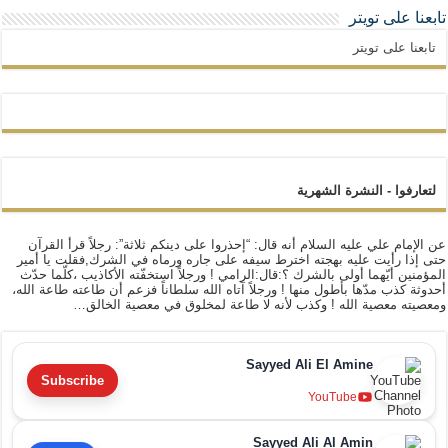
تابعنا على تويتر
تابعنا على تويتر
لتعارفوا - النشرة الشهرية
عن الإمام علي عليه السلام أنه قال: “إحذروا على دينكم ثلاثة”: رجلاً قرأ القرآن
حتى إذا رأيت عليه بهجته اخترط سيفه على جاره ورماه في الشرك,فقلت يا أمير
المؤمنين أيّهما أولى بالشرك ؟:قال:الرامي ! ورجلاً استخفّته الأكاذيب ،كلّما حدّث
أحدوثة كذب مدّها بأطول منها ! ورجلاً آتاه الله سلطاناً فزعم أن طاعته طاعة الله،
ومعصيته معصية الله ! وكذب لأنه لا طاعة لمخلوق في معصية الخالق…
Sayyed Ali El Amine
Subscribe
YouTube
Sayyed Ali Al Amin