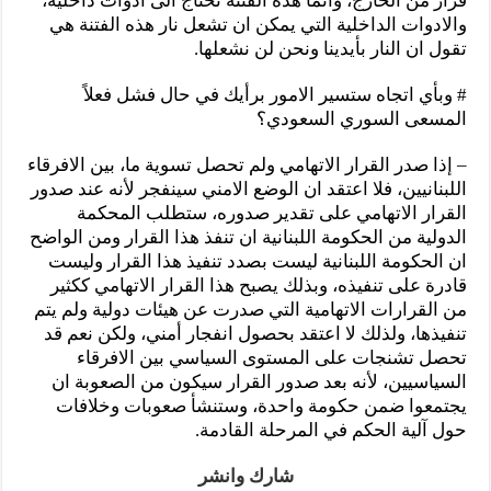
قرار من الخارج، وانما هذه الفتنة تحتاج الى ادوات داخلية،
والادوات الداخلية التي يمكن ان تشعل نار هذه الفتنة هي
تقول ان النار بأيدينا ونحن لن نشعلها.
# وبأي اتجاه ستسير الامور برأيك في حال فشل فعلاً
المسعى السوري السعودي؟
– إذا صدر القرار الاتهامي ولم تحصل تسوية ما، بين الافرقاء
اللبنانيين، فلا اعتقد ان الوضع الامني سينفجر لأنه عند صدور
القرار الاتهامي على تقدير صدوره، ستطلب المحكمة
الدولية من الحكومة اللبنانية ان تنفذ هذا القرار ومن الواضح
ان الحكومة اللبنانية ليست بصدد تنفيذ هذا القرار وليست
قادرة على تنفيذه، وبذلك يصبح هذا القرار الاتهامي ككثير
من القرارات الاتهامية التي صدرت عن هيئات دولية ولم يتم
تنفيذها، ولذلك لا اعتقد بحصول انفجار أمني، ولكن نعم قد
تحصل تشنجات على المستوى السياسي بين الافرقاء
السياسيين، لأنه بعد صدور القرار سيكون من الصعوبة ان
يجتمعوا ضمن حكومة واحدة، وستنشأ صعوبات وخلافات
حول آلية الحكم في المرحلة القادمة.
شارك وانشر