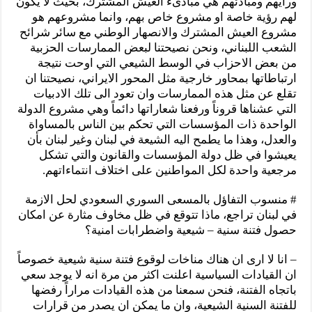
ورأيهم ومبادئهم هي مبادىء العيش المشترك، بحيث لا يكون
لهم رؤية خاصة او مشروع خاص بهم، وانما مشروعهم هو
مشروع العيش المشترك والانصهار الوطني مع سائر شرائح
الشعب اللبناني، ونحن نصيحتنا لبعض الممارسات الحزبية
من بعض الاحزاب في الوسط الشيعي التي اوحت نتيجة
ارتباطاتها بمحاور خارجية مثل المحور الايراني، نصيحتنا ان
تقلع عن مثل هذه الممارسات وان تعود الى تلك الادبيات
التي عشناها قروناً ورفعنا شعاراتها دائماً وهي مشروع الدولة
الواحدة ذات المؤسسات التي تحكم بين الناس بالمساواة
والعدل، وهذا ما يطمح اليه الشيعة في لبنان وغير لبنان بأن
يعيشوا في ظل دولة المؤسسات والقانون والتي تشكل
مرجعية واحدة لكل المواطنين على اختلاف انتماءاتهم.
# منسوب التفاؤل بالمسعى السوري السعودي لحل الازمة
في لبنان تراجع، ماذا تتوقع في ظل مخاوف مثارة عن امكان
حصول فتنة سنية – شيعية واضطرابات امنية؟
– انا لا ارى ان هناك مناخات لوقوع فتنة سنية شيعية خصوصاً
ان القيادات السياسية اعلنت اكثر من مرة انه لا يوجد سعي
باتجاه الفتنة، فنحن سمعنا من هذه القيادات مراراً رفضها
للفتنة السنية الشيعية، وان ما يمكن ان يصدر من قرارات