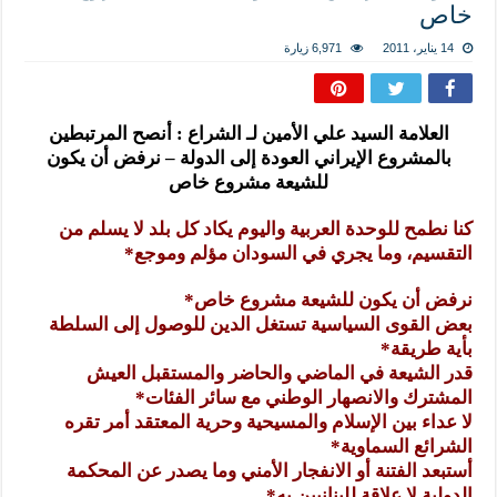
المذاهب ليست قدرًا لا يمكن تجاوزه
خاص
ليست المنفعة تأتي من إسلامية النّظام كما لا تأتي المضرة من مسيحية النظام
14 يناير، 2011
6,971 زيارة
المتهاون بوطنه متهاون بدينه حتماً
نسج العلاقة مع الآخر تكون من خلال منظومة القيم و المبادئ الانسانية التي تجعل الن
العلامة السيد علي الأمين لـ الشراع : أنصح المرتبطين
بالمشروع الإيراني العودة إلى الدولة – نرفض أن يكون
للشيعة مشروع خاص
كنا نطمح للوحدة العربية واليوم يكاد كل بلد لا يسلم من
التقسيم، وما يجري في السودان مؤلم وموجع*
نرفض أن يكون للشيعة مشروع خاص*
بعض القوى السياسية تستغل الدين للوصول إلى السلطة
بأية طريقة*
قدر الشيعة في الماضي والحاضر والمستقبل العيش
المشترك والانصهار الوطني مع سائر الفئات*
لا عداء بين الإسلام والمسيحية وحرية المعتقد أمر تقره
الشرائع السماوية*
أستبعد الفتنة أو الانفجار الأمني وما يصدر عن المحكمة
الدولية لا علاقة للبنانيين به*