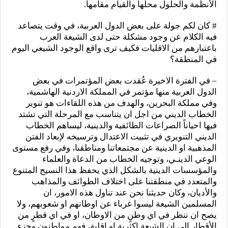
الأنظمة والحلول محلها والقيام مقامها.
# كان لكم جولة على بعض الدول العربية، في وقت يتصاعد
فيه الكلام عن وجود مشكلة حتى لدى الشيعة العرب
باعتبارهم من الاقليات فكيف ترى واقع الوجود الشيعي اليوم
في المنطقة؟
– في الفترة الاخيرة عُقدت بعض المؤتمرات في بعض
الدول العربية منها مؤتمر في المملكة الاردنية الهاشمية،
وفي مملكة البحرين، والهدف من هذه اللقاءات هو تنوير
الخطاب الديني من اجل ان يتناسب مع المرحلة التي تشتد
فيها احياناً الصراعات الطائفية والدينية، ليساهم الخطاب
الديني التنويري في تثبيت الاعتدال وترسيخه لإبعاد الفتن
المذهبية او الدينية عن مجتمعاتنا ومناطقنا، وفي رفع مستوى
الوعي الدينـي، وتوجيه الخطاب من الدعاة والعلماء
والمؤسسات الدينية بالشكل الذي يحفظ هذا النسيج المتنوع
والمتعدد في منطقتنا على اختلاف الطوائف والمذاهب
والأديان، وكان حديثنا نحن عند تناول هذه الامور، ان
المسلمين الشيعة ليسوا غرباء عن اوطانهم او شعوبهم، ولا
يصح ان ننظر في اي وطنٍ من الاوطان، او في اي قطرٍ من
الأقطار الى ان الشيعة اكثرية او اقلية، فهم مواطنون وجزء