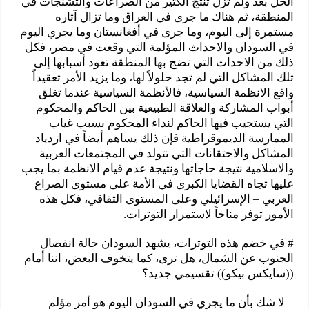
الحل بعد ولم تزل تنتج الكثير من الصراعات والتشنجات في
المنطقة، ثم هناك ما جرى في العراق وما تزال آثاره
مستمرة إلى اليوم، وما جرى في أفغانستان وما يجري اليوم
في السودان والاحداث المؤلمة التي وقعت في مصر، فكل
ذلك من الاحداث التي تضج بها المنطقة تعود أسبابها إلى
تلك المشاكل التي لم تجد حلولاً لها، وما يزيد الأمر تعقيداً
واقع الانظمة السياسية، فالأنظمة السياسية عندما تغلق
أبواب المشاركة والعلاقة الطبيعية بين الحاكم والمحكوم
التي يستجيب فيها الحاكم لنداء المحكوم بسبب غياب
الممارسة الديموقراطية فإن ذلك يساهم أيضاً في ازدياد
المشاكل والاحتقانات التي تتولد في المجتمعات العربية
والاسلامية نتيجة حاجاتها ونتيجة عدم قيام الانظمة بما يجب
عليها تجاه القضايا الكبرى في الأمة على مستوى الصراع
العربي – الإسرائيلي وعلى المستوى الثقافي، فكل هذه
الأمور توفر مناخاً لاستمرار التوترات.
# في خضم هذه التوترات، يشهد السودان حالة انفصال
الجنوب عن الشمال، هل ترى، كما يتخوف البعض، اننا أمام
((سايكس بيكو)) تقسيمي جديد؟
– لا شك بأن ما يجري في السودان اليوم هو أمر مؤلم