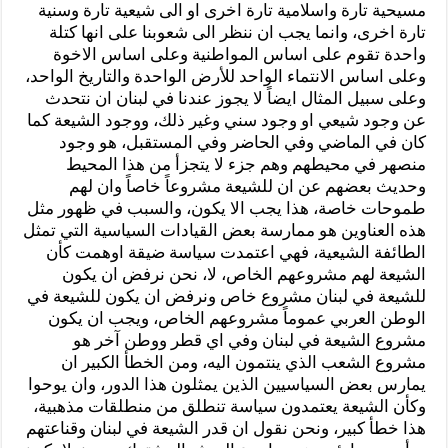
مسيحية تارة واسلامية تارة اخرى او الى شيعية تارة وسنية
تارة اخرى، وانما يجب ان ننظر الى شعوبنا على انها كتلة
واحدة تقوم على اساس المواطنية وعلى اساس الاخوة
وعلى اساس الانتماء الواحد للأرض الواحدة والتاريخ الواحد،
وعلى سبيل المثال ايضاً لا يجوز عندنا في لبنان ان نتحدث
عن وجود شيعي او وجود سني وغير ذلك، ووجود الشيعة كما
كان في الماضي وفي الحاضر وفي المستقبل، هو وجود
منصهر في محيطهم وهم جزء لا يتجزأ من هذا المحيط
وحديث بعضهم عن ان للشيعة مشروعاً خاصاً وان لهم
طموحات خاصة، هذا يجب الا يكون، والسبب في ظهور مثل
هذه العناوين هو ممارسة بعض القيادات السياسية التي تمثل
الطائفة الشيعية، فهي اعتمدت سياسة ضيقة اوهمت كأن
الشيعة لهم مشروعهم الخاص، لا، نحن نرفض ان يكون
للشيعة في لبنان مشروع خاص ونرفض ان يكون للشيعة في
الوطن العربي عموماً مشروعهم الخاص، ويجب ان يكون
مشروع الشيعة في لبنان وفي اي قطر ووطن آخر هو
مشروع الشعب الذي ينتمون اليه، ومن الخطأ الكبير ان
يمارس بعض السياسيين الذين يمثلون هذا الدور، وان يوحوا
وكأن الشيعة يعتمدون سياسة تنطلق من منطلقات مذهبية،
هذا خطأ كبير، ونحن نقول ان قدر الشيعة في لبنان وقناعتهم