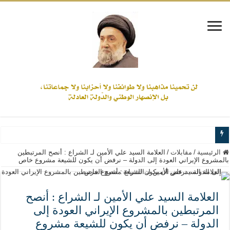
www.alamine.net
الرئيسية
/
مقابلات
/
العلامة السيد علي الأمين لـ الشراع : أنصح المرتبطين
بالمشروع الإيراني العودة إلى الدولة – نرفض أن يكون للشيعة مشروع خاص
مواقف وآراء العلاّمة السيد علي الأمين من الأحداث والقضايا - اضغط للاطلاع
إذا كان التسنن هو الإيمان بسنة رسول الله ( صلى الله عليه وآله) فكلّ المسلمين سن
العلامة السيد علي الأمين لـ الشراع : أنصح
علاقات المذاهب والأديان لا يجوز أن تكون على حساب الأوطان
المرتبطين بالمشروع الإيراني العودة إلى
لن تحمينا مذاهبنا ولا طوائفنا ولا أحزابنا ولا جماعاتنا، بل الإنصهار الوطني والدولة العا
الدولة – نرفض أن يكون للشيعة مشروع