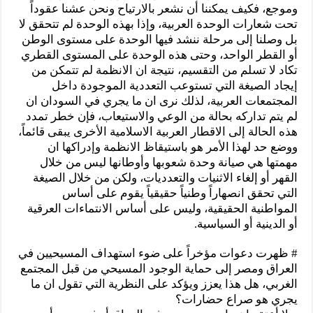
وموجع، فكيف يمكننا أن نشعر بالارتياح ونحن عشنا عقوداً
تحت شعارات الوحدة العربية، وإذا بهذه الوحدة لم تتحقق لا
بل وصلنا إلى مرحلة ننشد فيها الوحدة على مستوى الوطن
أو القطر الواحد، وحتى هذه الوحدة على المستوى القطري
تكاد لا تسلم من التقسيم، نتيجة ان الانظمة لم تتمكن من
إيجاد الصيغة التي تستوعب التعددية الموجودة داخل
المجتمعات العربية، لذلك نرى ان ما يجري في السودان ان
لم يتم تداركه بحالة من الوعي والاستيعاب، فإن خطر تمدد
هذه الحالة إلى الاقطار العربية الاسلامية الأخرى يبقى قائماً،
ووضع حد لهذا الأمر هو باستيقاظ الانظمة وإدراكها ان
مهمتها هي صيانة وحدة شعوبها وأوطانها ليس من خلال
القهر أو إلغاء الاثنيات والتعدديات، ولكن من خلال الصيغة
التي تحقق انصهاراً وطنياً حقيقياً يقوم على أساس
المواطنية الحقيقية، وليس على أساس الانتماءات العرقية
أو الدينية أو السياسية.
# ظهرت دعوات مؤخراً على ضوء استهداف المسيحيين في
العراق ومصر إلى حماية الوجود المسيحي من قبل المجتمع
الغربي، هل هذا يعزز ويؤكد على النظرية التي تقول ان ما
يجري هو صراع حضارات؟