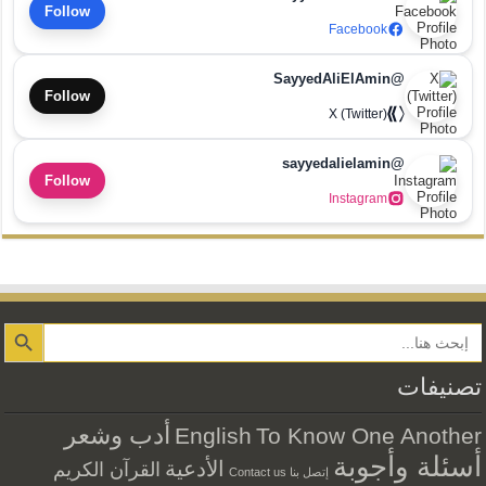
Follow
Facebook
@SayyedAliElAmin
Follow
X (Twitter)
@sayyedalielamin
Follow
Instagram
Search Button
تصنيفات
أدب وشعر
English
To Know One Another
أسئلة وأجوبة
الأدعية
القرآن الكريم
إتصل بنا Contact us