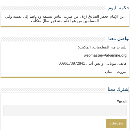
حكمة اليوم
عن الإمام جعفر الصادق (ع) : من ضرب الناس بسيفه ودعاهم إلى نفسه وفي
المسلمين من هو أعلم منه فهو ضالّ متكلّف
تواصل معنا
للمزيد من المعلومات، المكتب:
webmaster@al-amine.org
هاتف: موبايل، واتس آب : 0096170972841
بيروت – لبنان
إشترك معنا
Email