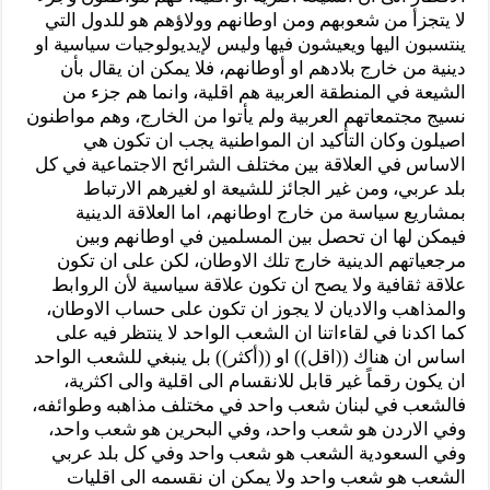
لا يتجزأ من شعوبهم ومن اوطانهم وولاؤهم هو للدول التي
ينتسبون اليها ويعيشون فيها وليس لإيديولوجيات سياسية او
دينية من خارج بلادهم او أوطانهم، فلا يمكن ان يقال بأن
الشيعة في المنطقة العربية هم اقلية، وانما هم جزء من
نسيج مجتمعاتهم العربية ولم يأتوا من الخارج، وهم مواطنون
اصيلون وكان التأكيد ان المواطنية يجب ان تكون هي
الاساس في العلاقة بين مختلف الشرائح الاجتماعية في كل
بلد عربي، ومن غير الجائز للشيعة او لغيرهم الارتباط
بمشاريع سياسة من خارج اوطانهم، اما العلاقة الدينية
فيمكن لها ان تحصل بين المسلمين في اوطانهم وبين
مرجعياتهم الدينية خارج تلك الاوطان، لكن على ان تكون
علاقة ثقافية ولا يصح ان تكون علاقة سياسية لأن الروابط
والمذاهب والاديان لا يجوز ان تكون على حساب الاوطان،
كما اكدنا في لقاءاتنا ان الشعب الواحد لا ينتظر فيه على
اساس ان هناك ((اقل)) او ((أكثر)) بل ينبغي للشعب الواحد
ان يكون رقماً غير قابل للانقسام الى اقلية والى اكثرية،
فالشعب في لبنان شعب واحد في مختلف مذاهبه وطوائفه،
وفي الاردن هو شعب واحد، وفي البحرين هو شعب واحد،
وفي السعودية الشعب هو شعب واحد وفي كل بلد عربي
الشعب هو شعب واحد ولا يمكن ان نقسمه الى اقليات