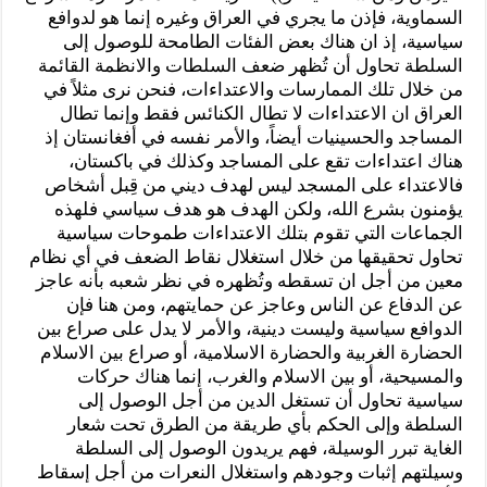
السماوية، فإذن ما يجري في العراق وغيره إنما هو لدوافع
سياسية، إذ ان هناك بعض الفئات الطامحة للوصول إلى
السلطة تحاول أن تُظهر ضعف السلطات والانظمة القائمة
من خلال تلك الممارسات والاعتداءات، فنحن نرى مثلاً في
العراق ان الاعتداءات لا تطال الكنائس فقط وإنما تطال
المساجد والحسينيات أيضاً، والأمر نفسه في أفغانستان إذ
هناك اعتداءات تقع على المساجد وكذلك في باكستان،
فالاعتداء على المسجد ليس لهدف ديني من قِبل أشخاص
يؤمنون بشرع الله، ولكن الهدف هو هدف سياسي فلهذه
الجماعات التي تقوم بتلك الاعتداءات طموحات سياسية
تحاول تحقيقها من خلال استغلال نقاط الضعف في أي نظام
معين من أجل ان تسقطه وتُظهره في نظر شعبه بأنه عاجز
عن الدفاع عن الناس وعاجز عن حمايتهم، ومن هنا فإن
الدوافع سياسية وليست دينية، والأمر لا يدل على صراع بين
الحضارة الغربية والحضارة الاسلامية، أو صراع بين الاسلام
والمسيحية، أو بين الاسلام والغرب، إنما هناك حركات
سياسية تحاول أن تستغل الدين من أجل الوصول إلى
السلطة وإلى الحكم بأي طريقة من الطرق تحت شعار
الغاية تبرر الوسيلة، فهم يريدون الوصول إلى السلطة
وسيلتهم إثبات وجودهم واستغلال النعرات من أجل إسقاط