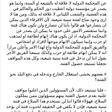
عن المحكمة الدولية لا علاقة له بالشيعة او السنة، وانما هو
يصدر عن مؤسسة دولية اعطيت دور الحكم والحاكم في
هذه القضية، والشعب اللبناني لا علاقة له بذلك، ومن هنا لا
ارى وجود مناخ لفتنة سنية شيعية، لأن الافرقاء الذين يمكن
ان يتصارعوا هم قالوا بأننا لن نتصارع ولن تكون هناك فتنة
وانما ستقتصر الامور على حدود ما يمكن ان يصدر عن
المحكمة الدولية، اذ لن يكون هناك اتهام لطائفة او لمذهب
او حزب وإنما سيكون الاتهام موجهاً لافراد او اشخاص،
والفريق المؤيد للمحكمة الدولية واعٍ لهذا الامر وأعلن مراراً
انه لا يمكن اتهام طائفة او حزب وكذلك سمعنا الفريق الآخر
يقول اننا لن ندخل في فتنة سنية شيعية، وكل هذه المواقف
تجعلنا نستبعد حصول الفتنة.
# بعضهم يخشى استغلال الخارج وتدخله في دفع البلد نحو
الفتنة؟
– قلنا نستبعد ذلك، لأن المسؤولين الذين اعلنوا مواقف
علنية بعدم حصول الفتنة بينهم مسؤولون ممن يملكون
السلاح، فهؤلاء قالوا اننا لن نستخدم هذا السلاح في فتنة
سنية شيعية، فإذن لا يكفي في الحقيقة لحدوث فتنة ان يؤخذ