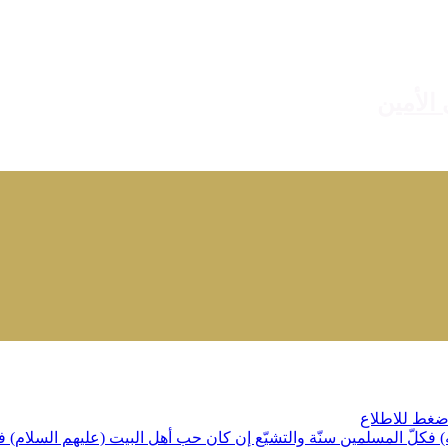
 الأمين
اضغط للاطلاع
ه) فكلّ المسلمين سنّة والتشيّع إن كان حب أهل البيت (عليهم السلام) 