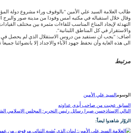
طالب العلامة السيد علي الأمين "بالوقوف وراء مشروع دولة المؤسسا
وقال خلال استقباله في مكتبه امس وفودا من مدينة صور والبرج الش
التهدئة لإيجاد المناخ المناسب للقاءات مثمرة بين مختلف القيادا
والاستقرار في كل المناطق اللبنانية".
اضاف: "يجب ان نستفيد من دروس الاستقلال الذي لم يحصل في تلك ال
الى هذه الغاية وأن نحفظ جهود الآباء والاجداد إلا بانضوائنا جميع
مرتبط
الوسوم
السيد علي الأمين
السابق
عجبت من صاحب أَبدى عداوته
التالي
الاستاذحسن صبرا رسائل رئيس التحرير: المجلس الاسلامي الش
الزوّار شاهدوا ايضاً: