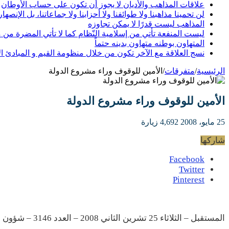
علاقات المذاهب والأديان لا يجوز أن تكون على حساب الأوطان
لن تحمينا مذاهبنا ولا طوائفنا ولا أحزابنا ولا جماعاتنا، بل الإنصها
المذاهب ليست قدرًا لا يمكن تجاوزه
ليست المنفعة تأتي من إسلامية النّظام كما لا تأتي المضرة من 
المتهاون بوطنه متهاون بدينه حتماً
نسج العلاقة مع الآخر تكون من خلال منظومة القيم و المبادئ الا
الرئيسية
/
متفرقات
/
الأمين للوقوف وراء مشروع الدولة
الأمين للوقوف وراء مشروع الدولة
25 مايو، 2008
4,692 زيارة
شاركها
Facebook
Twitter
Pinterest
المستقبل – الثلاثاء 25 تشرين الثاني 2008 – العدد 3146 – شؤون لبنانية – صفحة 5