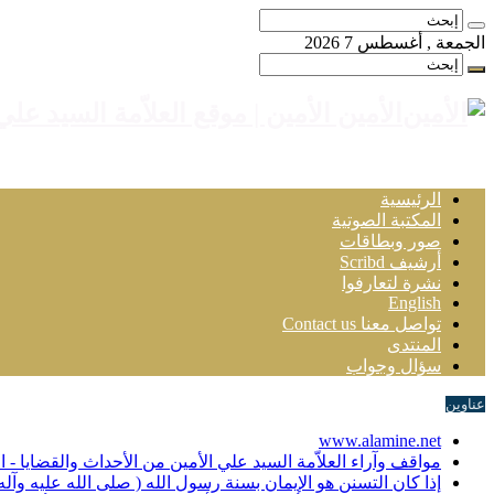
الجمعة , أغسطس 7 2026
الأمين الأمين | موقع العلاّمة السيد علي
الرئيسية
المكتبة الصوتية
صور وبطاقات
أرشيف Scribd
نشرة لتعارفوا
English
تواصل معنا Contact us
المنتدى
سؤال وجواب
عناوين
www.alamine.net
مواقف وآراء العلاّمة السيد علي الأمين من الأحداث والقضايا - 
إذا كان التسنن هو الإيمان بسنة رسول الله ( صلى الله عليه وآل