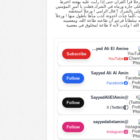
 رجلاً قرأ القرآن حتى إذا رأيت عليه بهجته اخترط
لى جاره ورماه في الشرك,فقلت يا أمير المؤمنين
أولى بالشرك ؟:قال:الرامي ! ورجلاً استخفّته
ب ،كلّما حدّث أحدوثة كذب مدّها بأطول منها ! ورجلاً
له سلطاناً فزعم أن طاعته طاعة الله، ومعصيته
لله ! وكذب لأنه لا طاعة لمخلوق في معصية
…
Sayyed Ali El Amine
Subscribe
YouTube
Sayyed Ali Al Amin
Follow
Facebook
@SayyedAliElAmin
Follow
X (Twitter)
@sayyedalielamin
Follow
Instagram