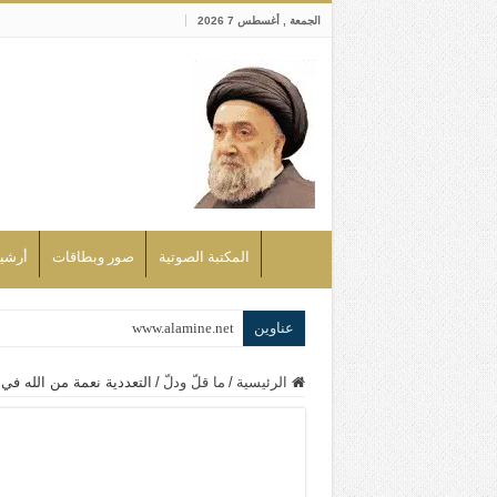
الجمعة , أغسطس 7 2026
المكتبة الصوتية
صور وبطاقات
أرشيف bd
عناوين
www.alamine.net
مواقف وآراء العلاّمة السيد علي الأمين م
الرئيسية
/
ما قلّ ودلّ
/
التعددية نعمة من الله في
إذا كان التسنن هو الإيمان بسنة رسول ال
علاقات المذاهب والأديان لا يجوز أن تك
لن تحمينا مذاهبنا ولا طوائفنا ولا أحزابنا 