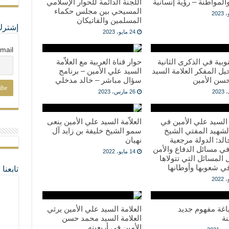
والمواطنة – رؤية إنسانية
اللجنة الدائمة للحوار الإسلامي
المسيحي بين مجلس حكماء
المسلمين والفاتيكان
إشترك
24 مايو، 2023
mail
وبية في الذكرى الثانية
حوار قناة العربية مع العلاّمة
ل المفكر العلامة السيد
السيد علي الأمين – برنامج
سن الأمين
سؤال مباشر – خالد مدخلي
26 مارس، 2023
ة السيد علي الأمين في
العلاّمة السيد علي الأمين ينعى
لشهيد المفتي الشيخ
سمو الشيخ خليفة بن زايد آل
د: الدولة مرجعية
نهيان
ي مسائل الدفاع والأمن
14 مايو، 2022
المسائل التي تتولاها
ي شعوبها وأوطانها
تابعن
اغة مفهوم جديد
العلامة السيد علي الأمين يرثي
نة
العلامة السيد محمد حسن
الأمين في أربعينه