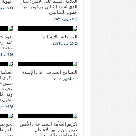
العلامة السيد علي الأمين: لبنان
الهوية 
الذي يُشبه الثنائي مرفوض من
25 مايو، 2023
عموم اللبنانيين
9 مارس، 2024
المواطنة والإنسانية
ندوة جن
على رحي
15 أبريل، 2023
محمد ح
9 أبريل، 2023
التسامح السياسي في الإسلام
العلاّم
ذكرى ا
2 أكتوبر، 2022
حسن خال
وحيدة ف
وفي كل 
الدول ف
24 مايو، 2022
تكريم العلاّمة السيد علي الأمين
نحو صي
كرمز من رموز الاعتدال
للمواط
والمواطنة والتسامح