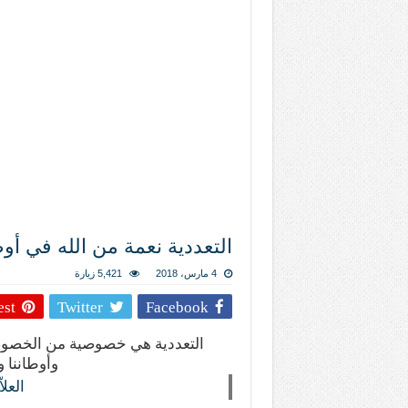
المذاهب ليست قدرًا لا يمكن تجاوزه
ليست المنفعة تأتي من إسلامية النّظام ك
المتهاون بوطنه متهاون بدينه حتماً
نسج العلاقة مع الآخر تكون من خلال منظوم
تيك توك
التعددية نعمة من الله في أو
4 مارس، 2018
5,421 زيارة
est
Twitter
Facebook
التعددية هي خصوصية من الخصوصيا
وأوطاننا 
العل