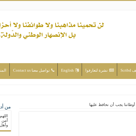
Scri
نشرة لتعارفوا
English
تواصل معنا Contact us
المن
ن الأحداث والقضايا - اضغط للاطلاع
 أوطاننا يجب أن نحافظ عليها
من أدع
له ( صلى الله عليه وآله) فكلّ المسلمين سنّة والتشيّع إن كان حب أهل البيت (عليهم ا
اللهم
ون على حساب الأوطان
أمن م
وأهل 
ولا جماعاتنا، بل الإنصهار الوطني والدولة العادلة