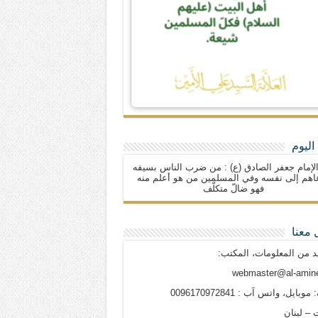
اليوم
لإمام جعفر الصادق (ع) : من ضرب الناس بسيفه
اهم إلى نفسه وفي المسلمين من هو أعلم منه
فهو ضالّ متكلّف
 معنا
د من المعلومات، المكتب:
webmaster@al-amine
وبايل، واتس آب : 0096170972841
 – لبنان