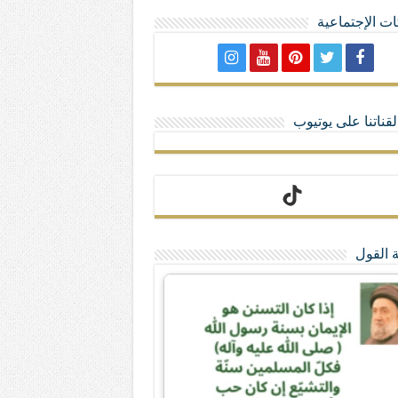
ت الإجتماعية
لا تمنحهم الامتيازات أنساب و أديان
قناتنا على يوتيوب
 القول