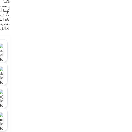
ثلاثة”:
سيفه ع
أيّهما 
الأكاذي
آتاه ال
معصية ا
الخالق