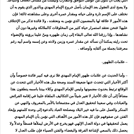
التي يجب أن تكون من عوامل التوافق والتقارب وليست من مسائل الخلاف والتباعد.
ولا يصح لدى العقول بعد الإيمان بأصل خروج الإمام المهدي وبالدور الذي يقوم به أن
نختلف على الإسم تارة وعلى حياته ومقدار عمره أخرى وعلى مشاهدته ثالثة! فإن
هذه الأمور لا علاقة لها بالمضمون الذي نؤمن به ونعتقده ، ولا فائدة تذكر من الإختلاف
عليها! فنحن نعتقد استمرار حياة كثير من المخلوقات كالملائكة وغيرها دون أن
نشاهدها ، وإذا رزقنا الله تعالى البقاء إلى زمان ظهوره ومنّ علينا برؤيته والإنضواء
تحت رايته يمكننا أن نسأله عن مقدار عمره وزمن ولادته وعن إسمه واسم أبيه رغم
معرفتنا بجملة من ألقابه وأوصافه .
– علامات الظهور-
– وأما الحديث عن علامات ظهور الإمام المهدي فلا نرى فيه كبير فائدة خصوصاً وأن
أكثر الأخبار التي تتحدث عنها ضعيفة السند وصحة مثل هذه الأخبار التي تتحدث عن
الوقائع ترتبط بحدوث مضمونها وليس للإمام المهدي وكلاء بيننا باسمه ينطقون .هذا
مضافاً إلى أن تلك الأخبار لا تغير شيئاً من التكاليف الملقاة علينا في إقامة الفرائض
والعبادات وفي سعينا لتحقيق العدل في مجتمعاتنا بالأمر بالمعروف والنهي عن
المنكر والعمل على ما فيه خير البلاد ومصلحة العباد بالدعوة إلى وحدة كلمتهم وإبعاد
الفتن عن صفوفهم فإن كل هذه الأمور من الأهداف التي نؤمن بأن الإمام المهدي
يعمل لتحقيقها في دولة العدل الإلهي فهو يخرج في الأرض ليملأها قسطاً وعدلاً ولا
يحصل ذلك بالسعي لإشاعة الفرقة والبغضاء والفتن العمياء فإن طلب العدل لا