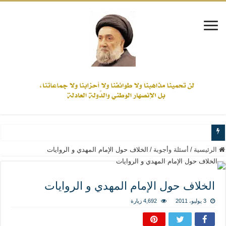
www.alamine.net
الرئيسية
/
أسئلة وأجوبة
/
الخلاف حول الإمام المهدي و الروايات
مواقف وآراء العلاّمة السيد علي الأمين من الأحداث والقضايا - اضغط للاطلاع
إذا كان التسنن هو الإيمان بسنة رسول الله ( صلى الله عليه وآله) فكلّ المسلمين سن
الخلاف حول الإمام المهدي و الروايات
علاقات المذاهب والأديان لا يجوز أن تكون على حساب الأوطان
3 يوليو، 2011
4,692 زيارة
لن تحمينا مذاهبنا ولا طوائفنا ولا أحزابنا ولا جماعاتنا، بل الإنصهار الوطني والدولة العا