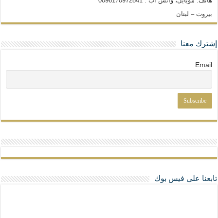
هاتف: موبايل، واتس آب : 0096170972841
بيروت – لبنان
إشترك معنا
Email
تابعنا على فيس بوك