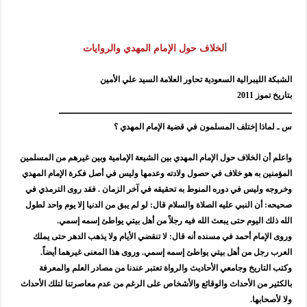
المذاهب ليست قدرًا لا يمكن تجاوزه
ليست المنفعة تأتي من إسلامية النّظام كما لا تأتي المضرة من مسيحية النظام
ا
المتهاون بوطنه متهاون بدينه حتماً
لخلاف حول الإمام المهدي والروايات
نسج العلاقة مع الآخر تكون من خلال منظومة القيم و المبادئ الانسانية التي تجعل الن
الشبكة الليبرالية السعودية تحاور العلامة السيد علي الأمين
بتاريخ تموز 2011
ـــــــــــــــــــــــــــــــــــــــــــــــــــــــــــــــــــــــــــــــــــــ
س ـ لماذا إختلف المسلمون في قضية الإمام المهدي ؟
واعلم أن الخلاف حول الإمام المهدي بين الشيعة الإمامية وبين غيرهم من المسلمين
المؤمنين به هو خلاف في حصول ولادته وعدمها وليس في أصل فكرة الإمام المهدي
وخروجه وليس في دوره المنوط به تحقيقه في آخر الزمان . فقد روى الترمذي في
صحيحه: أن النبي عليه الصلاة والسلام قال: لو لم يبق من الدنيا إلا يوم واحد لطول
الله ذلك اليوم حتى يبعث الله فيه رجلاً من أهل بيتي يواطئ إسمه إسمي.
وروى الإمام أحمد في مسنده أنه قال: لا تنقضي الأيام ولا يذهب الدهر حتى يملك
العرب رجل من أهل بيتي يواطئ إسمه إسمي. وروى هذا المعنى غيرهما أيضاً.
وكتب التاريخ وجامعي الأحاديث والرواة تعتبر عندنا من مصادر العلم والمعرفة
بالكثير من الأحداث والوقائع والأشخاص على الرغم من عدم معاصرتنا لتلك الأحداث
ولا لأصحابها.