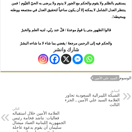
يستقيم بالظلم ولا يقوم،والحكم مع الجور لا يدوم ولا يرضى به الحيّ القيّوم ! فمن
ينتظر العدل الشامل لا يمكنه إلا أن يكون ساعياً لتحقيق العدل في مجتمعه ووطنه
ومحيطه!.
قالوا الظهور متى يا قومُ موعدهُ / قلْ عند ربّي، لديه العلم والخبرُ
والحكم فيه إلى الرحمن مرجعهُ / يقضي بما شاء لا ما شاءه البشرُ
شارك وانشر
الوسوم
السيد علي الأمين
السابق
الشبكة الليبرالية السعودية تحاور
العلامة السيد علي الأمين ـ الجزء
الثالث
التالي
العلامة الأمين خلال استقباله
فعاليات: نناشد فخامة رئيس
الجمهورية اللبنانية العماد ميشال
سليمان أن يقوم بدعوة عاجلة