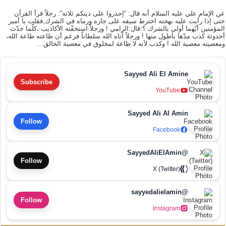
عن الإمام علي عليه السلام أنه قال: “إحذروا على دينكم ثلاثة”: رجلاً قرأ القرآن
حتى إذا رأيت عليه بهجته اخترط سيفه على جاره ورماه في الشرك,فقلت يا أمير
المؤمنين أيّهما أولى بالشرك ؟:قال:الرامي ! ورجلاً استخفّته الأكاذيب ،كلّما حدّث
أحدوثة كذب مدّها بأطول منها ! ورجلاً آتاه الله سلطاناً فزعم أن طاعته طاعة الله،
ومعصيته معصية الله ! وكذب لأنه لا طاعة لمخلوق في معصية الخالق…
Sayyed Ali El Amine
Subscribe
YouTube
Sayyed Ali Al Amin
Follow
Facebook
@SayyedAliElAmin
Follow
X (Twitter)
@sayyedalielamin
Follow
Instagram