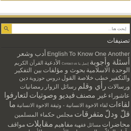
Search Button
تصنيفات
أدب وشعر
English
To Know One Another
أسئلة وأجوبة
الأدعية
القرآن الكريم
إتصل بنا Contact us
الوحدة الاسلامية
بحوث و مؤلفات
بين التفكير
والتكفير
خلاصة القول
دين
خطب
دروس حوزوية
رأي وقلم
ورسالات
رسائل الزوار
رمضانيات
فيديو وصوتيات
لتعارفوا
غير مصنف
عاشوراء
ما
لقاءات
لقاء الاخوة الانسانية - وثيقة الاخوة الانسانية
متفرقات
قلّ ودلّ
مجلس حكماء المسلمين
مقابلات
محاضرات
مفاهيم
مواقف
مسائل فقهية