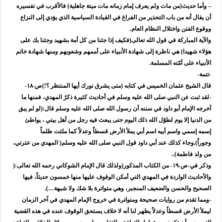
– وأما حديث(من مات ولم يعرف إمام زمانه مات ميتة جاهلية) فالأقرب في تفسيره
أن يقال أنه من باب التحذير من الفراغ في القيادة السياسية الذي يؤدي إلى النزاع
ووقوع الفتن واختلال النظام العام.
والآية المباركة في قول الله تعالى(فكيف إذا جئنا من كل أمة بشهيد وجئنا بك على
هؤلاء شهيدا) هي ناظرة إلى شهادة الأنبياء على أممهم وشعوبهم ومنها شهادة خاتم
الأنبياء على أمّته المسلمة.
-تتمة-
قال الشيخ عثمان الخميس في كتابه (متى يشرق نورك أيها المنتظر ؟!)ص-١٨-
-لقد ثبت عن النبي صلى الله عليه وسلم في أحاديث كثيرة ذكرُ المهدي، فمنها ما
أخرجه الإمام أبو داود في سننه أن رسول الله صلى الله عليه وسلم قال:(لو لم يبق
من الدنيا إلا يوم لطوّل الله ذلك اليوم حتى يبعث فيه رجل من أهل بيتي ، يواطئ
إسمه إسمي واسم أبيه اسم أبي يملأ الأرض قسطاً وعدلاً كما ملئت ظلماً
وجوراً).وجاء كذلك عند أبي داود قول النبي صلى الله عليه وسلم( المهدي من عترتي،
من ولد فاطمة)..
وذكر في-ص-١٩- من الكتاب المذكور(ولذلك قال الإمام الشوكاني رحمه الله تعالى:(
والأحاديث الواردة في المهدي التي أمكن الوقوف عليها منها خمسون حديثاً، فيها
الصحيح والحسن والضعيف المنجبر، وهي متواترة بلا شك ولا شبهة…).
-ومما تقدم من روايات صحيحة ومتواترة في خروج الإمام المهدي في آخر الزمان
ليملأ الأرض قسطاً وعدلاً يظهر لنا أنه لا خلاف يستحق الوقوف عنده في هذه القضية