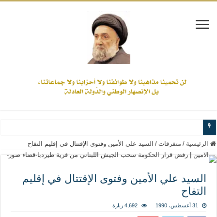
www.alamine.net
الرئيسية
/
متفرقات
/
السيد علي الأمين وفتوى الإقتتال في إقليم التفاح
مواقف وآراء العلاّمة السيد علي الأمين من الأحداث والقضايا - اضغط للاطلاع
إذا كان التسنن هو الإيمان بسنة رسول الله ( صلى الله عليه وآله) فكلّ المسلمين سن
السيد علي الأمين وفتوى الإقتتال في إقليم
التفاح
علاقات المذاهب والأديان لا يجوز أن تكون على حساب الأوطان
لن تحمينا مذاهبنا ولا طوائفنا ولا أحزابنا ولا جماعاتنا، بل الإنصهار الوطني والدولة العا
31 أغسطس، 1990
4,692 زيارة