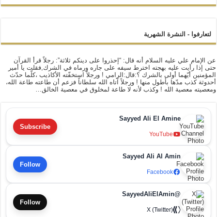
لتعارفوا - النشرة الشهرية
عن الإمام علي عليه السلام أنه قال: “إحذروا على دينكم ثلاثة”: رجلاً قرأ القرآن
حتى إذا رأيت عليه بهجته اخترط سيفه على جاره ورماه في الشرك,فقلت يا أمير
المؤمنين أيّهما أولى بالشرك ؟:قال:الرامي ! ورجلاً استخفّته الأكاذيب ،كلّما حدّث
أحدوثة كذب مدّها بأطول منها ! ورجلاً آتاه الله سلطاناً فزعم أن طاعته طاعة الله،
ومعصيته معصية الله ! وكذب لأنه لا طاعة لمخلوق في معصية الخالق…
Sayyed Ali El Amine
Subscribe
YouTube
Sayyed Ali Al Amin
Follow
Facebook
@SayyedAliElAmin
Follow
X (Twitter)