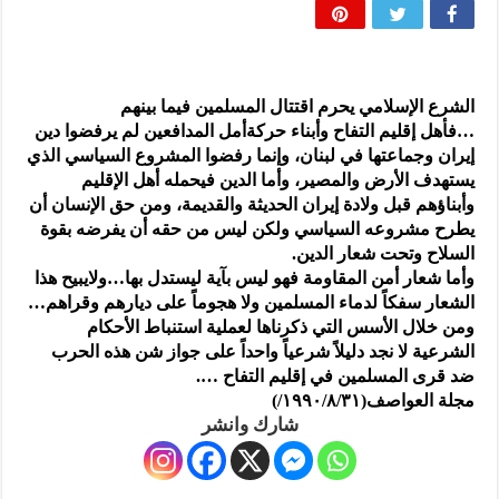
المذاهب ليست قدرًا لا يمكن تجاوزه
ليست المنفعة تأتي من إسلامية النّظام كما لا تأتي المضرة من مسيحية النظام
المتهاون بوطنه متهاون بدينه حتماً
الشرع الإسلامي يحرم اقتتال المسلمين فيما بينهم
نسج العلاقة مع الآخر تكون من خلال منظومة القيم و المبادئ الانسانية التي تجعل الن
…فأهل إقليم التفاح وأبناء حركةأمل المدافعين لم يرفضوا دين
إيران وجماعتها في لبنان، وإنما رفضوا المشروع السياسي الذي
يستهدف الأرض والمصير، وأما الدين فيحمله أهل الإقليم
وأبناؤهم قبل ولادة إيران الحديثة والقديمة، ومن حق الإنسان أن
يطرح مشروعه السياسي ولكن ليس من حقه أن يفرضه بقوة
السلاح وتحت شعار الدين.
وأما شعار أمن المقاومة فهو ليس بآية ليستدل بها…ولايبيح هذا
الشعار سفكاً لدماء المسلمين ولا هجوماً على ديارهم وقراهم…
ومن خلال الأسس التي ذكرناها لعملية استنباط الأحكام
الشرعية لا نجد دليلاً شرعياً واحداً على جواز شن هذه الحرب
ضد قرى المسلمين في إقليم التفاح ….
مجلة العواصف(١٩٩٠/٨/٣١/)
شارك وانشر