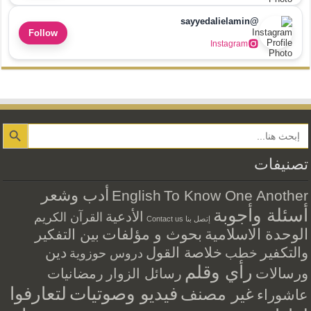
@sayyedalielamin
Follow
Instagram
Search Button
تصنيفات
أدب وشعر
English
To Know One Another
أسئلة وأجوبة
الأدعية
القرآن الكريم
إتصل بنا Contact us
الوحدة الاسلامية
بحوث و مؤلفات
بين التفكير
والتكفير
خلاصة القول
دين
خطب
دروس حوزوية
رأي وقلم
ورسالات
رسائل الزوار
رمضانيات
فيديو وصوتيات
لتعارفوا
غير مصنف
عاشوراء