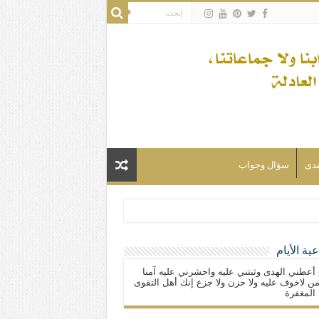
تدى
سؤال وجواب
ية الأيام
لسلام) فكلّ المسلمين شيعة.
 أعطني الهدى وثبتني عليه واحشرني عليه آمنا
ن لاخوف عليه ولا حزن ولا جزع إنك أهل التقوى
المغفرة