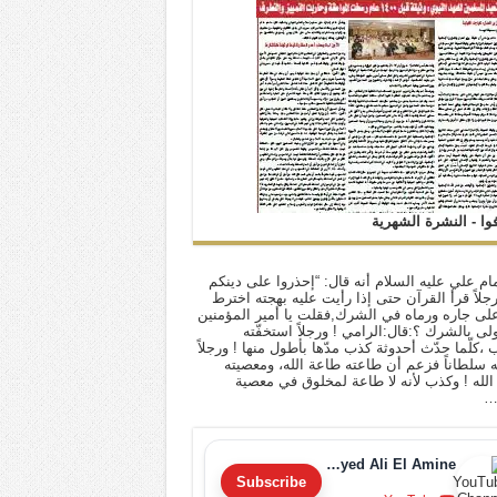
فوا - النشرة الشهرية
ام علي عليه السلام أنه قال: “إحذروا على دينكم
 رجلاً قرأ القرآن حتى إذا رأيت عليه بهجته اخترط
لى جاره ورماه في الشرك,فقلت يا أمير المؤمنين
أولى بالشرك ؟:قال:الرامي ! ورجلاً استخفّته
ب ،كلّما حدّث أحدوثة كذب مدّها بأطول منها ! ورجلاً
له سلطاناً فزعم أن طاعته طاعة الله، ومعصيته
لله ! وكذب لأنه لا طاعة لمخلوق في معصية
…
Sayyed Ali El Amine
Subscribe