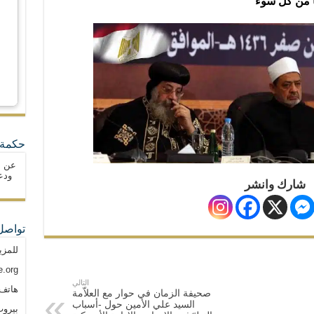
 من كلّ سوء
حكمة 
عن ا
ودع
شارك وانشر
تواصل
للمزي
.org
التالي
هاتف: م
صحيفة الزمان في حوار مع العلاّمة
السيد علي الأمين حول -أسباب
بيروت