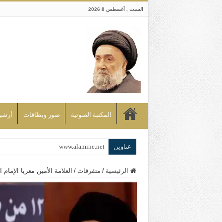
السبت , أغسطس 8 2026
المكتبة الصوتية
صور وبطاقات
أرشيف bd
عناوين
www.alamine.net
مواقف وآراء العلاّمة السيد علي الأمين م
الرئيسية
/
متفرقات
/
العلامة الأمين معزيا الإمام 
إذا كان التسنن هو الإيمان بسنة رسول ال
علاقات المذاهب والأديان لا يجوز أن تك
لن تحمينا مذاهبنا ولا طوائفنا ولا أحزابنا 