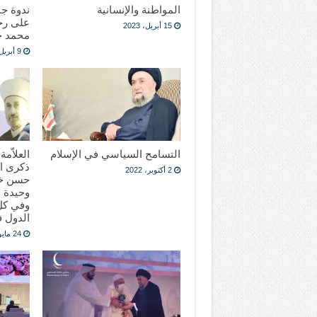
المواطنة والإنسانية
ندوة جن
على رحي
15 أبريل، 2023
محمد ح
9 أبريل، 2023
التسامح السياسي في الإسلام
العلاّم
ذكرى ا
2 أكتوبر، 2022
حسن خال
وحيدة ف
وفي كل 
الدول ف
24 مايو، 2022