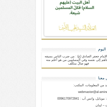
اليوم
لإمام جعفر الصادق (ع) : من ضرب الناس بسيفه
اهم إلى نفسه وفي المسلمين من هو أعلم منه
فهو ضالّ متكلّف
 معنا
د من المعلومات، المكتب:
webmaster@al-amine
وبايل، واتس آب : 0096170972841
 – لبنان