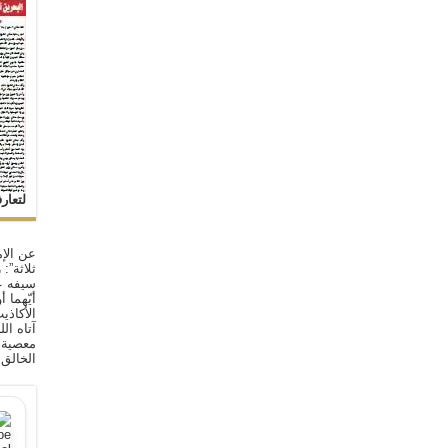
لتعار
عن الإم
ثلاثة”:
سيفه ع
أيّهما 
الأكاذي
آتاه ال
معصية ا
الخالق