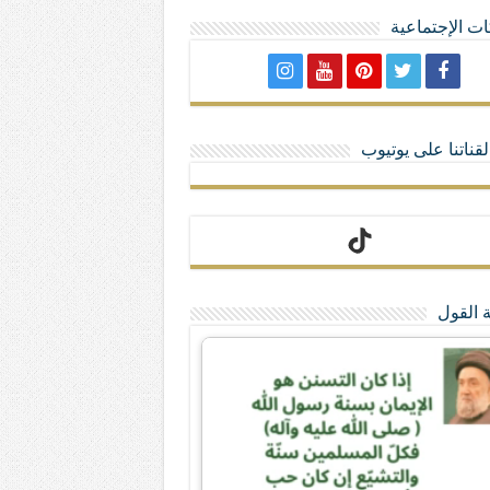
ت الإجتماعية
لا تمنحهم الامتيازات أنساب و أديان
قناتنا على يوتيوب
 القول