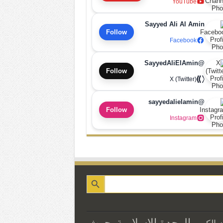
YouTube
Sayyed Ali Al Amin
Follow
Facebook
@SayyedAliElAmin
Follow
X (Twitter)
@sayyedalielamin
Follow
Instagram
الوحدة الاسلامية
بحوث