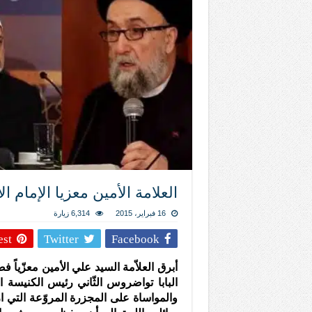
المذاهب ليست قدرًا لا يمكن تجاوزه
ليست المنفعة تأتي من إسلامية النّظام ك
المتهاون بوطنه متهاون بدينه حتماً
نسج العلاقة مع الآخر تكون من خلال منظوم
تيك توك
العلامة الأمين معزيا الإمام ا
16 فبراير، 2015
6,314 زيارة
est
Twitter
Facebook
أبرق العلاّمة السيد علي الأمين معزّياً ف
البابا تواضروس الثّاني رئيس الكنيسة ا
والمواساة على المجزرة المروّعة التي ارت