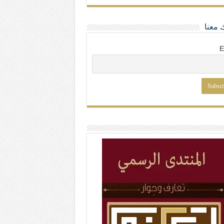
 معنا
E