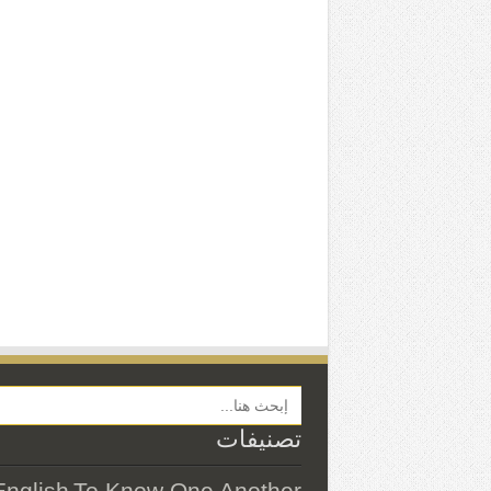
Search Button
تصنيفات
English
To Know One Another