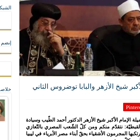
الشبكا
ما لا تأتي المضرة من مسيحية النظام
ة القيم و المبادئ الانسانية التي تجعل الناس سواسية لا تفرق بينهم أعراق و ألوان و 
إنضم ل
لأكبر شيخ الأزهر والبابا توضروس الثاني
خلاصة
Pinter
ضيلة الإمام الأكبر شيخ الأزهر الدكتور أحمد الطّيب وسيادة
لقبطيّة: نتقدّم منكم ومن كلّ الشّعب المصري بالتّعازي
كبها المجرمون الأشقياء بحقّ أبناء مصر الأبرياء في ليبيا