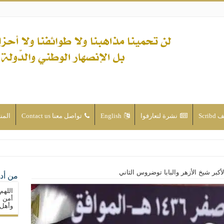
Scri
نشرة لتعارفوا
English
تواصل معنا Contact us
المن
ن الأحداث والقضايا - اضغط للاطلاع
الأكبر شيخ الأزهر والبابا توضروس الثاني
من أدع
له ( صلى الله عليه وآله) فكلّ المسلمين سنّة والتشيّع إن كان حب أهل البيت (عليهم ا
اللهم
ون على حساب الأوطان
أمن م
وأهل 
ولا جماعاتنا، بل الإنصهار الوطني والدولة العادلة