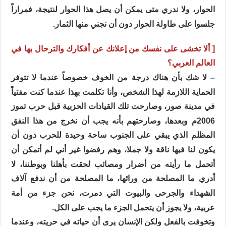
الحوار، ولا ندري متى يمكن أن يصل هذا الحوار لنتيجة، فمراراً
جلسوا على طاولة الحوار دون أن نجني منها الثمار.
[ ألا تخشى على نفسك من إعلانك عن أفكارك والترحال بها في
العالم العربي؟
– لا شك بأن هناك درجة من الخوف خصوصاً عندما لا تتوفر
الحماية اللازمة لهذا الشخص، وأنا تكلمت بهذا عندما كنت مفتياً
في مدينة صور، وصارحت تلك القيادات الحزبية قبل حرب تموز
2006م وبعدها، وصارحتهم بأنه يجب أن نخرج من هذا النفق
المظلم الذي يبقي على الجنوب ساحة وحيدة للحرب دون أن
يكون لنا فيها ناقة ولا جملا، وهم رفضوا غير أني لم أتمكن أن
أتحمل ما رأيته من أضرار ومصائب لحقت بأهلنا وبوطننا، لا
أدري ما المصلحة من ورائها، ما المصلحة من أن ندفع آلاف
الشهداء والجرحى والبيوت التي دمرت، نحن جزء من أمة
عربية، ولا يجوز أن يتحمل الجزء ما يجب على الكل.
وتخوفت بالفعل ولكن الإنسان يرى أن حياته في حريته، وعندما