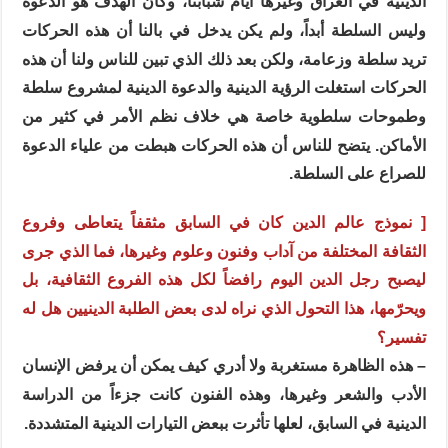
الدينية في العراق وغيرها أيام شبابنا، وكان الهدف هو الدعوة
وليس السلطة أبداً، ولم يكن يدخل في بالنا أن هذه الحركات
تريد سلطة وزعامة، ولكن بعد ذلك الذي تبين للناس ولنا أن هذه
الحركات استغلت الرؤية الدينية والدعوة الدينية لمشروع سلطة
وطموحات سلطوية خاصة هي خلاف نظم الأمر في كثير من
الأماكن. يتضح للناس أن هذه الحركات هبطت من علياء الدعوة
للصراع على السلطة.
[ نموذج عالم الدين كان في السابق مثقفاً يتعاطى وفروع
الثقافة المختلفة من آداب وفنون وعلوم وغيرها، فما الذي جرى
ليصبح رجل الدين اليوم رافضاً لكل هذه الفروع الثقافية، بل
ويحرّمها، هذا التحول الذي نراه لدى بعض الطلبة الدينيين هل له
تفسير؟
– هذه الظاهرة مستغربة ولا أدري كيف يمكن أن يرفض الإنسان
الأدب والشعر وغيرها، وهذه الفنون كانت جزءاً من الدراسة
الدينية في السابق، لعلها تأثرت ببعض التيارات الدينية المتشددة.