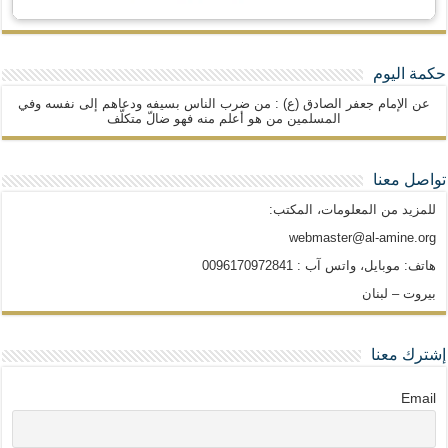
حكمة اليوم
عن الإمام جعفر الصادق (ع) : من ضرب الناس بسيفه ودعاهم إلى نفسه وفي
المسلمين من هو أعلم منه فهو ضالّ متكلّف
تواصل معنا
للمزيد من المعلومات، المكتب:
webmaster@al-amine.org
هاتف: موبايل، واتس آب : 0096170972841
بيروت – لبنان
إشترك معنا
Email