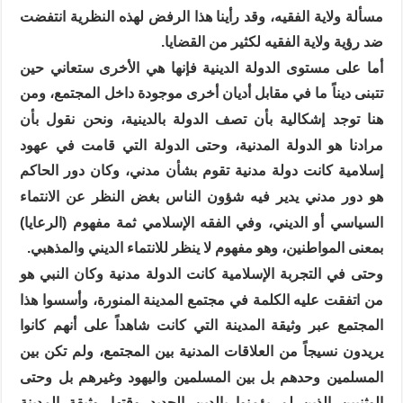
مسألة ولاية الفقيه، وقد رأينا هذا الرفض لهذه النظرية انتفضت
ضد رؤية ولاية الفقيه لكثير من القضايا.
أما على مستوى الدولة الدينية فإنها هي الأخرى ستعاني حين
تتبنى ديناً ما في مقابل أديان أخرى موجودة داخل المجتمع، ومن
هنا توجد إشكالية بأن تصف الدولة بالدينية، ونحن نقول بأن
مرادنا هو الدولة المدنية، وحتى الدولة التي قامت في عهود
إسلامية كانت دولة مدنية تقوم بشأن مدني، وكان دور الحاكم
هو دور مدني يدير فيه شؤون الناس بغض النظر عن الانتماء
السياسي أو الديني، وفي الفقه الإسلامي ثمة مفهوم (الرعايا)
بمعنى المواطنين، وهو مفهوم لا ينظر للانتماء الديني والمذهبي.
وحتى في التجربة الإسلامية كانت الدولة مدنية وكان النبي هو
من اتفقت عليه الكلمة في مجتمع المدينة المنورة، وأسسوا هذا
المجتمع عبر وثيقة المدينة التي كانت شاهداً على أنهم كانوا
يريدون نسيجاً من العلاقات المدنية بين المجتمع، ولم تكن بين
المسلمين وحدهم بل بين المسلمين واليهود وغيرهم بل وحتى
الوثنيين الذين لم يؤمنوا بالدين الجديد وقتها. وثيقة المدينة