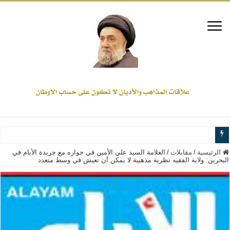
www.alamine.net
الرئيسية
/
مقابلات
/
العلامة السيد علي الأمين في حواره مع جريدة الأيام في
البحرين: ولاية الفقيه نظرية مذهبية لا يمكن أن تعيش في وسط متعدد
مواقف وآراء العلاّمة السيد علي الأمين من الأحداث والقضايا - اضغط للاطلاع
إذا كان التسنن هو الإيمان بسنة رسول الله ( صلى الله عليه وآله) فكلّ المسلمين سن
علاقات المذاهب والأديان لا يجوز أن تكون على حساب الأوطان
لن تحمينا مذاهبنا ولا طوائفنا ولا أحزابنا ولا جماعاتنا، بل الإنصهار الوطني والدولة العا