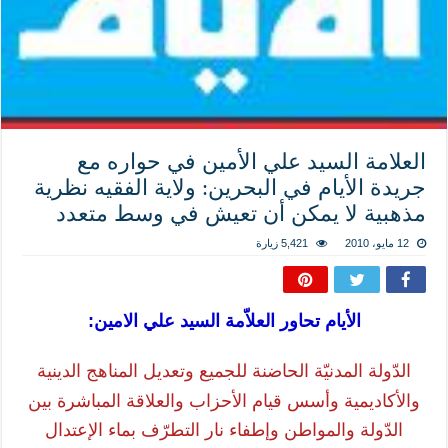
المذاهب ليست قدرًا لا يمكن تجاوزه
ليست المنفعة تأتي من إسلامية النّظام كما لا تأتي المضرة من مسيحية النظام
المتهاون بوطنه متهاون بدينه حتماً
نسج العلاقة مع الآخر تكون من خلال منظومة القيم و المبادئ الانسانية التي تجعل الن
العلامة السيد علي الأمين في حواره مع
جريدة الأيام في البحرين: ولاية الفقيه نظرية
مذهبية لا يمكن أن تعيش في وسط متعدد
12 مايو، 2010
5,421 زيارة
الأيام تحاور العلاّمة السيد علي الامين:
الدّولة المدنيّة الحاضنة للجميع وتعديل المناهج الدينية
والأكاديمية وأسس قيام الأحزاب والعلاقة المباشرة بين
الدّولة والمواطن وإطفاء نار التطرّف بماء الإعتدال