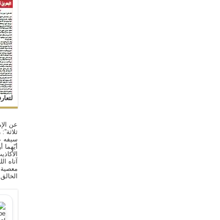
لتعار
عن الإم
ثلاثة”:
سيفه ع
أيّهما 
الأكاذي
آتاه ال
معصية ا
الخالق