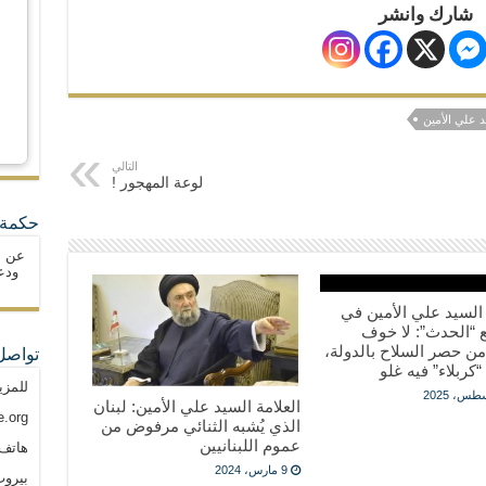
شارك وانشر
د علي الأمين
التالي
لوعة المهجور !
حكمة 
عن ا
ودع
ة السيد علي الأمين في
 “الحدث”: لا خوف
ن حصر السلاح بالدولة،
تواصل
“كربلاء” فيه غلو
للمزي
العلامة السيد علي الأمين: لبنان
.org
الذي يُشبه الثنائي مرفوض من
عموم اللبنانيين
هاتف: م
9 مارس، 2024
بيروت