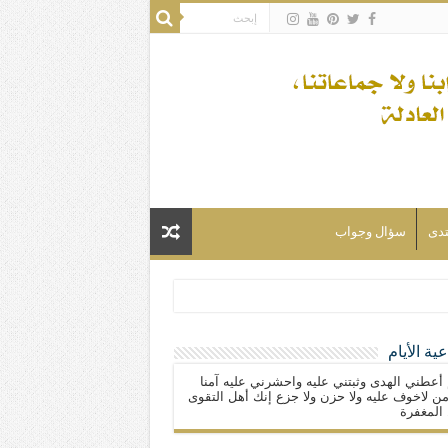
تدى
سؤال وجواب
ية الأيام
لسلام) فكلّ المسلمين شيعة.
 أعطني الهدى وثبتني عليه واحشرني عليه آمنا
ن لاخوف عليه ولا حزن ولا جزع إنك أهل التقوى
المغفرة