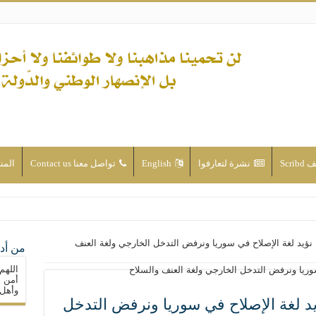
Scri
نشرة لتعارفوا
English
تواصل معنا Contact us
المن
ن الأحداث والقضايا - اضغط للاطلاع
: نؤيد لغة الإصلاح في سوريا ونرفض التدخل الخارجي ولغة العنف
من أدع
له ( صلى الله عليه وآله) فكلّ المسلمين سنّة والتشيّع إن كان حب أهل البيت (عليهم ا
اللهم
ون على حساب الأوطان
أمن م
وأهل 
ولا جماعاتنا، بل الإنصهار الوطني والدولة العادلة
ؤيد لغة الإصلاح في سوريا ونرفض التدخل