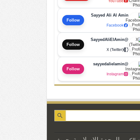
YouTube
Sayyed Ali Al Amin
Follow
Facebook
@SayyedAliElAmin
Follow
X (Twitter)
@sayyedalielamin
Follow
Instagram
الوحدة الاسلامية
بحوث