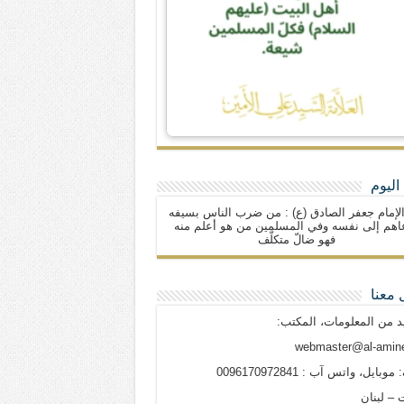
اليوم
لإمام جعفر الصادق (ع) : من ضرب الناس بسيفه
اهم إلى نفسه وفي المسلمين من هو أعلم منه
فهو ضالّ متكلّف
 معنا
د من المعلومات، المكتب:
webmaster@al-amine
وبايل، واتس آب : 0096170972841
 – لبنان