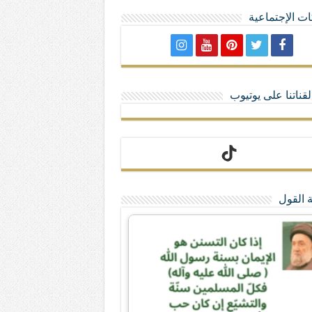
ت الإجتماعية
لا تمنحهم الامتيازات أنساب و أديان
قناتنا على يوتيوب
 القول