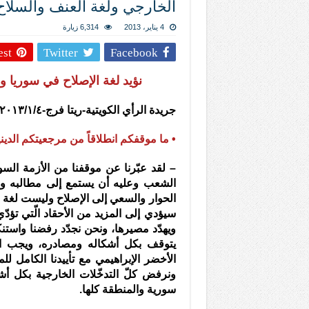
الخارجي ولغة العنف والسلاح
المذاهب ليست قدرًا لا يمكن تجاوزه
ليست المنفعة تأتي من إسلامية النّظام ك
4 يناير، 2013
6,314 زيارة
المتهاون بوطنه متهاون بدينه حتماً
est
Twitter
Facebook
نسج العلاقة مع الآخر تكون من خلال منظوم
نؤيد لغة الإصلاح في سوريا 
جريدة الرأي الكويتية-ريتا فرج-٢٠١٣/١/٤- العلامة السيد علي الأمين
• ما موقفكم انطلاقاً من مرجعيتكم الدين
تيك توك
– لقد عبّرنا عن موقفنا من الأزمة السور
الشعب وعليه أن يستمع إلى مطالبه وإن
الحوار والسعي إلى الإصلاح وليست لغة ال
سيؤدي إلى المزيد من الأحقاد الّتي تؤدّي
ويهدّد مصيرها، ونحن نجدّد رفضنا واستن
يتوقف بكل أشكاله ومصادره، ويجب ال
الأخضر الإبراهيمي مع تأييدنا الكامل 
ونرفض كلّ التدخّلات الخارجية بكل أشك
سورية والمنطقة كلها.