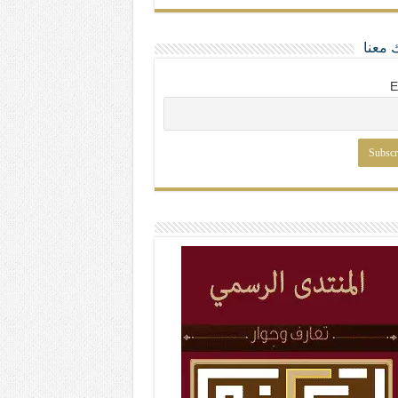
 معنا
E