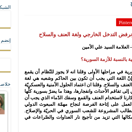
الشبكا
ما لا تأتي المضرة من مسيحية النظام
Pinter
ة القيم و المبادئ الانسانية التي تجعل الناس سواسية لا تفرق بينهم أعراق و ألوان و 
ونرفض التدخل الخارجي ولغة العنف والسلاح
إنضم ل
ية بالنسبة للأزمة السورية؟
ية في مراحلها الأولى وقلنا انه لا يجوز للنّظام أن يقمع
ّ اللغة التي يجب أن تكون بين الحاكم وشعبه هي لغة
خلاصة
عنف والسلاح. وقلنا ان اعتماد الحلول الأمنية والعسكريّة
 إلى تفاقم الأحداث وانفجارها، وهذا ما يضرّ بسورية كلّها
كارنا لاستخدام العنف والقمع وسفك الدّماء الذي يجب أن
عمل على إتاحة الفرصة لنجاح مهمّة المبعوث الدولي
للمطالب المشروعة للشعب السوري في الحريّة والإصلاح.
الها التي تزيد من تأجيج نار العداوات والصّراعات في