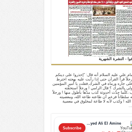
فوا - النشرة الشهرية
ام علي عليه السلام أنه قال: “إحذروا على دينكم
 رجلاً قرأ القرآن حتى إذا رأيت عليه بهجته اخترط
لى جاره ورماه في الشرك,فقلت يا أمير المؤمنين
أولى بالشرك ؟:قال:الرامي ! ورجلاً استخفّته
ب ،كلّما حدّث أحدوثة كذب مدّها بأطول منها ! ورجلاً
له سلطاناً فزعم أن طاعته طاعة الله، ومعصيته
لله ! وكذب لأنه لا طاعة لمخلوق في معصية
…
Sayyed Ali El Amine
Subscribe