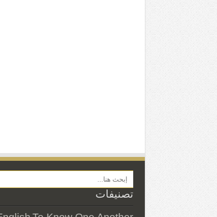
Search Button
تصنيفات
English
To Know One Another