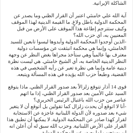
الشاكلة الإيرانية.
آية الله علي خامنئي اعتبر أن القرار الظني وما يصدر عن
المحكمة الدولية باطل ولاغٍ. ما القيمة الدينية لهذا الموقف
وكيف ستترجم إطاعة هذا الموقف على الأرض من قبل
المعنيين به، أي حزب الله؟
-الذين أوجدوا المحكمة الدولية وأيدوها ليسوا تابعين للسيد
الخامنئي، وإنما هي محكمة انبثقت عن مؤسسات دولية
معترف بها عالمياً وهي ستأخذ مجراها بغض النظر عن وجهة
النظر الدينية الخاصة به، أي الشيخ خامنئي. هي ليست نظرة
دينية عامة وإنما هي نظرة تعبر عن رأيه الشخصي في هذه
القضية، وطبعاً حزب الله يؤيده في هذه المسألة ويتبعه.
قوى 14 آذار تتوقع زلزالاً بعد صدور القرار الظني. ماذا يتوقع
السيد علي الأمين بعد صدور القرار الظني، إذا ما اتهم
عناصر من حزب الله باغتيال الرئيس الحريري؟
-أنا لا اتوقع أن يحدث زلزال كما تقولين بل أتوقع أن لا يتغير
شيء بعد صدوره لأن الدولة اللبنانية عاجزة عن الاستجابة
لقرار كهذا صادر عن المحكمة الدولية. لا يمكنها أن تطبق هذا
القرار على الأرض اللبنانية. وحزب الله سبق له أن أعلن انه
لن يستجيب لما يصدر عن المحكمة الدولية.