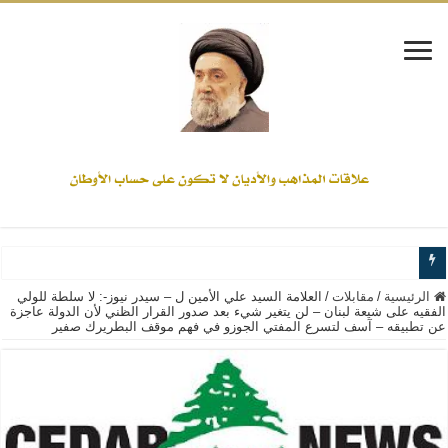
www.alamine.net
الرئيسية
/
مقابلات
/
العلامة السيد علي الأمين ل – سيدر نيوز-: لا سلطة للولي
الفقيه على شيعة لبنان – لن يتغير شيء بعد صدور القرار الظني لأن الدولة عاجزة
عن تطبيقه – آسف لتسرع المفتي الجوزو في فهم موقف البطريرك صفير
مواقف وآراء العلاّمة السيد علي الأمين من الأحداث والقضايا - اضغط للاطلاع
إذا كان التسنن هو الإيمان بسنة رسول الله ( صلى الله عليه وآله) فكلّ المسلمين سن
علاقات المذاهب والأديان لا يجوز أن تكون على حساب الأوطان
لن تحمينا مذاهبنا ولا طوائفنا ولا أحزابنا ولا جماعاتنا، بل الإنصهار الوطني والدولة العا