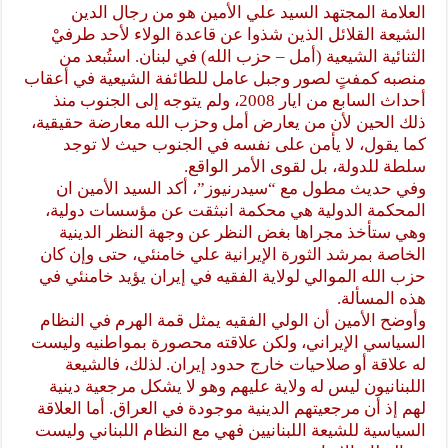
العلامة المجتهد السيد علي الأمين هو من رجال الدين
الشيعة القلائل الذين شذوا عن قاعدة الولاء لأحد طرفيْ
الثنائية الشيعية (أمل – حزب الله) في لبنان. استُبعد من
منصبه كمفتٍ لصور وجبل عامل للطائفة الشيعية في أعقاب
أحداث السابع من ايار 2008، ولم يتوجه إلى الجنوب منذ
ذلك الحين لأن من يعارض أمل وحزب الله معارضة حقيقية،
كما يقول، لا يأمن على نفسه في الجنوب حيث لا توجد
سلطة للدولة، بل لقوى الأمر الواقع.
وفي حديث مطول مع “سيدرنيوز”، أكد السيد الأمين ان
المحكمة الدولية هي محكمة انبثقت عن مؤسسات دولية،
وهي ستأخذ مجراها بغض النظر عن وجهة النظر الدينية
الخاصة بمرشد الثورة الإيرانية علي خامنئي، حتى وإن كان
حزب الله الموالي لولاية الفقيه في إيران يؤيد خامنئي في
هذه المسألة.
وأوضح الأمين أن الولي الفقيه يمثل قمة الهرم في النظام
السياسي الإيراني، ولكن علاقته محصورة بمواطنيه وليست
له علاقة أو صلاحيات خارج حدود إيران. لذلك، فالشيعة
اللبنانيون ليس له ولاية عليهم وهو لا يشكل مرجعية دينية
لهم إذ أن مرجعيتهم الدينية موجودة في العراق. أما العلاقة
السياسية للشيعة اللبنانيين فهي مع النظام اللبناني وليست