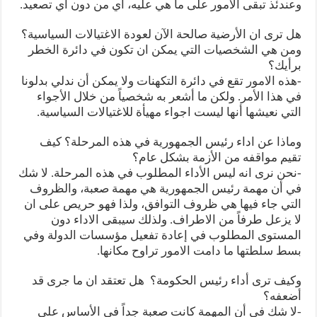
وعندئذ تبقى الامور على ما هي عليه، أي من دون اي تصعيد.
هل ترى ان الأرضية صالحة الآن لعودة الاغتيالات السياسية؟
ومن هي الشخصيات التي يمكن ان تكون في دائرة الخطر
برأيك؟
-هذه الامور تقع في دائرة التكهنات ولا يمكن أن ندلي بدلونا
في هذا الأمر. ولكن ما أشعر به شخصياً من خلال الأجواء
التي نعيشها أنها ليست اجواء مهيأة للاغتيالات السياسية.
وماذا عن اداء رئيس الجمهورية في هذه المرحلة؟ كيف
تقيم مواقفه من الأزمة بشكل عام؟
-نحن نرى انه ليس الأداء المطلوب في هذه المرحلة. لا شك
في أن مهمة رئيس الجمهورية هي مهمة صعبة، والظروف
التي جاء فيها هي ظروف التوافق، ولذا فهو حريص على ان
لا يزعل طرفاً من الاطراف. ولذلك سيبقى الاداء دون
المستوى المطلوب في إعادة تفعيل مؤسسات الدولة وفي
بسط سلطتها ما دامت الامور تراوح مكانها.
وكيف ترى أداء رئيس الحكومة؟ هل تعتقد ان ما جرى قد
أضعفه؟
-لا شك في أن المهمة كانت صعبة جداً في الأساس على