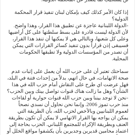
إذا كان الأمر كذلك كيف بإمكان لبنان تنفيذ قرار المحكمة
الدولية؟
-الدولة اللبنانية عاجزة عن تطبيق هذا القرار، وهذا واضح.
لأن الدولة ليست قادرة على بسط سلطتها على كل أراضيها
وعلى كل شعبها، وبالتالي هي لا يمكنها أن تنفذ هذا القرار،
فسيبقى إذن قراراً بدون تنفيذ كسائر القرارات التي يمكن
أن تصدر من المؤسسات الدولية ولا تطبقها الحكومات
المحلية.
سماحتك تعتبر أن على حزب الله أن يعمل على إثبات عدم
صحة الاتهامات، في حال اتهم، بدلاً من إحداث فتنة في البلد،
فهل عرضت اي طرح على النقاش أمام حزب الله في هذا
الشأن؟ وهل ما زالت هناك قنوات تواصل بينك وبين الحزب؟
-نحن لا توجد بيننا وبين حزب الله قنوات حوارية أو لقاءات
منذ حرب تموز 2006. وإنما نحن نحاول أن نسدي نصحاً
لعموم اللبنانيين وبالأخص لحزب الله، بأن الطريقة التي
يمكن ان يواجه بها القرار الاتهامي لا يمكن أن تكون بطريقة
العنف وبطريقة الإكراه للمجتمع اللبناني. الحزب بحاجة إلى
اعتماد محامين قديرين وجديرين بأن يكشفوا مواقع الخلل أو