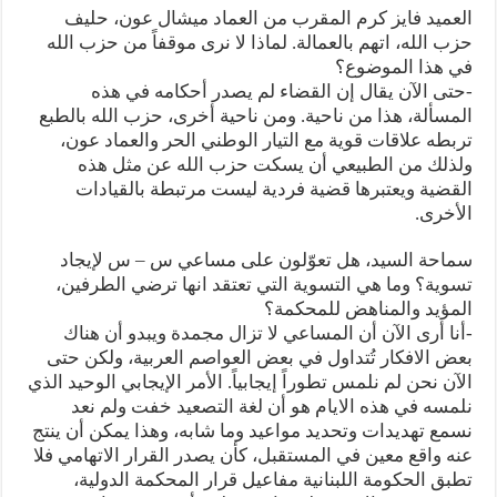
العميد فايز كرم المقرب من العماد ميشال عون، حليف
حزب الله، اتهم بالعمالة. لماذا لا نرى موقفاً من حزب الله
في هذا الموضوع؟
-حتى الآن يقال إن القضاء لم يصدر أحكامه في هذه
المسألة، هذا من ناحية. ومن ناحية أخرى، حزب الله بالطبع
تربطه علاقات قوية مع التيار الوطني الحر والعماد عون،
ولذلك من الطبيعي أن يسكت حزب الله عن مثل هذه
القضية ويعتبرها قضية فردية ليست مرتبطة بالقيادات
الأخرى.
سماحة السيد، هل تعوّلون على مساعي س – س لإيجاد
تسوية؟ وما هي التسوية التي تعتقد انها ترضي الطرفين،
المؤيد والمناهض للمحكمة؟
-أنا أرى الآن أن المساعي لا تزال مجمدة ويبدو أن هناك
بعض الافكار تُتداول في بعض العواصم العربية، ولكن حتى
الآن نحن لم نلمس تطوراً إيجابياً. الأمر الإيجابي الوحيد الذي
نلمسه في هذه الايام هو أن لغة التصعيد خفت ولم نعد
نسمع تهديدات وتحديد مواعيد وما شابه، وهذا يمكن أن ينتج
عنه واقع معين في المستقبل، كأن يصدر القرار الاتهامي فلا
تطبق الحكومة اللبنانية مفاعيل قرار المحكمة الدولية،