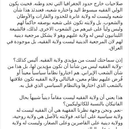
صلاحيات خارج حدود الجغرافيا التي تحد وطنه. فحيث يكون
الولي الفقيه مبسوط اليد واختاره شعبه، فعندئذ هذا شأن
شعبه وليست له ولاية عابرة للحدود والقارات والأوطان
والشعوب. بل ولايته تكون على شعبه بوصفه حاكماً لهم
وليس ولياً على غيرهم من الشعوب الاخرى. لذلك، فالشيعة
اللبنانيون ليس له ولاية عليهم وهو لا يشكل مرجعية دينية
لهم لان المرجعية الدينية ليست ولاية الفقيه، بل موجودة في
العراق.
إذن سماحتك لست من مؤيدي ولاية الفقيه. أليس كذلك؟
-ولاية الفقيه ليس من شأننا أن نكون مؤيدين لها، بل هذا من
شأن الشعب الإيراني. هم اختاروا نظاماً سياسياً معيناً أو
فُرض عليهم نظام معين، فبالتالي ولاية الفقيه تكون علاقتها
بالشعب الذي اختارها وبالنظام السياسي الذي قبل به.
هذا يعني أن ولاية الفقيه ليست مقاماً دينياً شبيهاً بحال
الفاتيكان بالنسبة للكاثوليكيين؟
-نعم. ونحن وجهة نظرنا الفقهية هي أن الفقيه ليست له
ولاية سياسية على أتباعه. فولايته بالأصل هي ولاية روحية،
وولاية دينية على القاصرين وعلى الصغار، وليست له ولاية