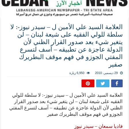
المذاهب ليست قدرًا لا يمكن تجاوزه
ليست المنفعة تأتي من إسلامية النّظام كما لا تأتي المضرة من مسيحية النظام
المتهاون بوطنه متهاون بدينه حتماً
العلامة السيد علي الأمين ل – سيدر نيوز-: لا
نسج العلاقة مع الآخر تكون من خلال منظومة القيم و المبادئ الانسانية التي تجعل الن
سلطة للولي الفقيه على شيعة لبنان – لن
يتغير شيء بعد صدور القرار الظني لأن
الدولة عاجزة عن تطبيقه – آسف لتسرع
المفتي الجوزو في فهم موقف البطريرك
صفير
29 ديسمبر، 2010
6,950 زيارة
العلامة السيد علي الأمين ل – سيدر نيوز-: لا سلطة للولي
الفقيه على شيعة لبنان – لن يتغير شيء بعد صدور القرار
الظني لأن الدولة عاجزة عن تطبيقه – آسف لتسرع المفتي
الجوزو في فهم موقف البطريرك صفير
فاديا سمعان – سيدر نيوز