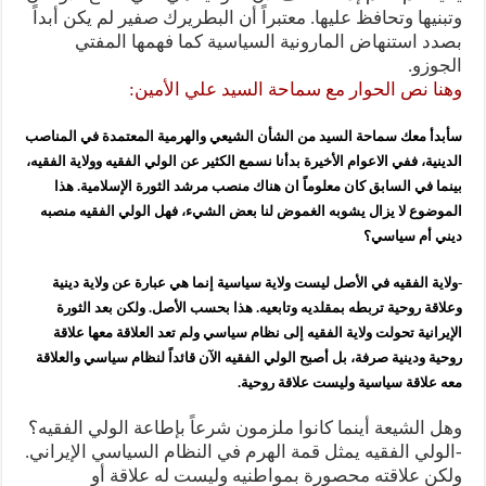
وتبنيها وتحافظ عليها. معتبراً أن البطريرك صفير لم يكن أبداً
بصدد استنهاض المارونية السياسية كما فهمها المفتي
الجوزو.
وهنا نص الحوار مع سماحة السيد علي الأمين:
سأبدأ معك سماحة السيد من الشأن الشيعي والهرمية المعتمدة في المناصب
الدينية، ففي الاعوام الأخيرة بدأنا نسمع الكثير عن الولي الفقيه وولاية الفقيه،
بينما في السابق كان معلوماً ان هناك منصب مرشد الثورة الإسلامية. هذا
الموضوع لا يزال يشوبه الغموض لنا بعض الشيء، فهل الولي الفقيه منصبه
ديني أم سياسي؟
-ولاية الفقيه في الأصل ليست ولاية سياسية إنما هي عبارة عن ولاية دينية
وعلاقة روحية تربطه بمقلديه وتابعيه. هذا بحسب الأصل. ولكن بعد الثورة
الإيرانية تحولت ولاية الفقيه إلى نظام سياسي ولم تعد العلاقة معها علاقة
روحية ودينية صرفة، بل أصبح الولي الفقيه الآن قائداً لنظام سياسي والعلاقة
معه علاقة سياسية وليست علاقة روحية.
وهل الشيعة أينما كانوا ملزمون شرعاً بإطاعة الولي الفقيه؟
-الولي الفقيه يمثل قمة الهرم في النظام السياسي الإيراني.
ولكن علاقته محصورة بمواطنيه وليست له علاقة أو