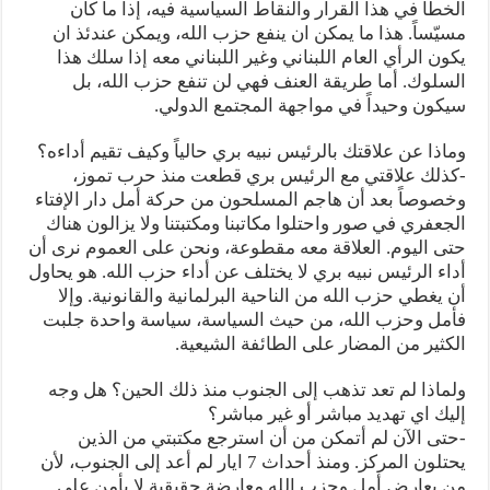
الخطأ في هذا القرار والنقاط السياسية فيه، إذا ما كان
مسيّساً. هذا ما يمكن ان ينفع حزب الله، ويمكن عندئذ ان
يكون الرأي العام اللبناني وغير اللبناني معه إذا سلك هذا
السلوك. أما طريقة العنف فهي لن تنفع حزب الله، بل
سيكون وحيداً في مواجهة المجتمع الدولي.
وماذا عن علاقتك بالرئيس نبيه بري حالياً وكيف تقيم أداءه؟
-كذلك علاقتي مع الرئيس بري قطعت منذ حرب تموز،
وخصوصاً بعد أن هاجم المسلحون من حركة أمل دار الإفتاء
الجعفري في صور واحتلوا مكاتبنا ومكتبتنا ولا يزالون هناك
حتى اليوم. العلاقة معه مقطوعة، ونحن على العموم نرى أن
أداء الرئيس نبيه بري لا يختلف عن أداء حزب الله. هو يحاول
أن يغطي حزب الله من الناحية البرلمانية والقانونية. وإلا
فأمل وحزب الله، من حيث السياسة، سياسة واحدة جلبت
الكثير من المضار على الطائفة الشيعية.
ولماذا لم تعد تذهب إلى الجنوب منذ ذلك الحين؟ هل وجه
إليك اي تهديد مباشر أو غير مباشر؟
-حتى الآن لم أتمكن من أن استرجع مكتبتي من الذين
يحتلون المركز. ومنذ أحداث 7 ايار لم أعد إلى الجنوب، لأن
من يعارض أمل وحزب الله معارضة حقيقية لا يأمن على