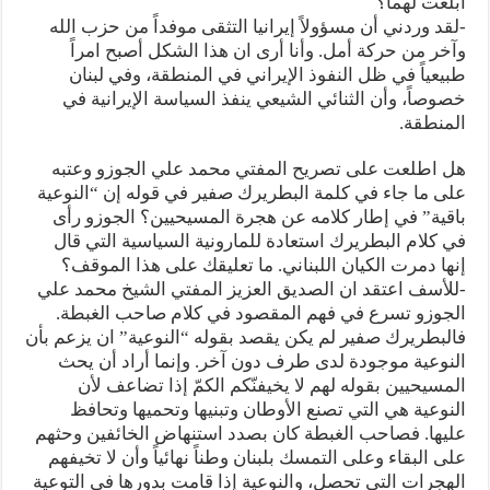
أبلغت لهما؟
-لقد وردني أن مسؤولاً إيرانيا التثقى موفداً من حزب الله
وآخر من حركة أمل. وأنا أرى ان هذا الشكل أصبح امراً
طبيعياً في ظل النفوذ الإيراني في المنطقة، وفي لبنان
خصوصاً، وأن الثنائي الشيعي ينفذ السياسة الإيرانية في
المنطقة.
هل اطلعت على تصريح المفتي محمد علي الجوزو وعتبه
على ما جاء في كلمة البطريرك صفير في قوله إن “النوعية
باقية” في إطار كلامه عن هجرة المسيحيين؟ الجوزو رأى
في كلام البطريرك استعادة للمارونية السياسية التي قال
إنها دمرت الكيان اللبناني. ما تعليقك على هذا الموقف؟
-للأسف اعتقد ان الصديق العزيز المفتي الشيخ محمد علي
الجوزو تسرع في فهم المقصود في كلام صاحب الغبطة.
فالبطريرك صفير لم يكن يقصد بقوله “النوعية” ان يزعم بأن
النوعية موجودة لدى طرف دون آخر. وإنما أراد أن يحث
المسيحيين بقوله لهم لا يخيفنّكم الكمّ إذا تضاعف لأن
النوعية هي التي تصنع الأوطان وتبنيها وتحميها وتحافظ
عليها. فصاحب الغبطة كان بصدد استنهاض الخائفين وحثهم
على البقاء وعلى التمسك بلبنان وطناً نهائياً وأن لا تخيفهم
الهجرات التي تحصل، والنوعية إذا قامت بدورها في التوعية