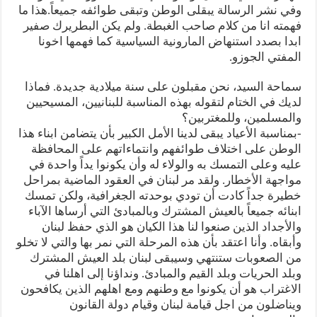
وفي نشر الرسالة يبقلى الوطن وتبقى طوائفه جميعاً.هذا ما
فهمته انا من كلام صاحب الغبطة. ولم يكن البطريرك صفير
ابدا بصدد استنهاض المارونية السياسية كما فهمها اخونا
المفتي الجوزو.
سماحة السيد، نحن مقبلون على سنة ميلادية جديدة. فماذا
لديك في الختام لتقوله بهذه المناسبة للبنانيين، المسيحيين
والمسلمين، وللمغتربين؟
-بمناسبة الأعياد يبقى لدينا الأمل الكبير بأن يتضامن ابناء هذا
الوطن على اختلاف طوائفهم وانتماءاتهم على المحافظة
عليه وعلى التمسك به والولاء له وأن يكونوا يداً واحدة في
مواجهة الأخطار. ولقد مر لبنان في العقود الماضية بمراحل
خطيرة جداً كادت أن تودي بوحدته الجغرافية، ولكن تمسك
ابنائه جميعاً بالعيش المشترك وبالمبادئ التي أرساها الآباء
والأجداد الذين صنعوا لنا هذا الكيان هو الذي حفظ لبنان
وأبقاه. وأنا اعتقد بأن هذه المرحلة التي نمر بها والتي لا تخلو
من الصعوبات ستنتهي وسيبقى لبنان بلد العيش المشترك
وبلد الحريات وبلد القيم والمبادئ. ونداؤنا إلى اهلنا في
الاغتراب هو أن يكونوا مع وطنهم ومع اهلهم الذين يكافحون
ويناضلون من اجل قيامة لبنان وقيام دولة القانون