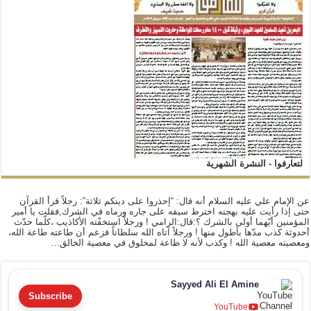
لتعارفوا - النشرة الشهرية
عن الإمام علي عليه السلام أنه قال: “إحذروا على دينكم ثلاثة”: رجلاً قرأ القرآن
حتى إذا رأيت عليه بهجته اخترط سيفه على جاره ورماه في الشرك,فقلت يا أمير
المؤمنين أيّهما أولى بالشرك ؟:قال:الرامي ! ورجلاً استخفّته الأكاذيب ،كلّما حدّث
أحدوثة كذب مدّها بأطول منها ! ورجلاً آتاه الله سلطاناً فزعم أن طاعته طاعة الله،
ومعصيته معصية الله ! وكذب لأنه لا طاعة لمخلوق في معصية الخالق…
Sayyed Ali El Amine
Subscribe
YouTube