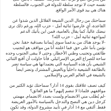
نفسه حيث لا توجد سلطة للدولة في الجنوب، فالسلطة
هناك هي بيد قوى الأمر الواقع.
سماحتك من رجال الدين الشيعة القلائل الذين شذوا عن
القاعدة، أي عارضوا ثنائية أمل – حزب الله، ورغم ذلك نرى
نبضك عالياً، كما يقال بالعامية، فمن اين يأتيك الدعم
لمواجهة ثنائية أمل – حزب الله؟
-لا يوجد هناك من يدعمنا سوى إيماننا بصدقية حقنا. نحن
نؤمن بأننا على حق. فما اعلنته أنا من مواقف هو لتجنيب
طائفتي وتجنيب وطني الأخطار، وحتى لا يبقى الجنوب وحده
ساحة للصراع العربي الإسرائيلي. فأنا حاولت أن أقنع الثنائي
الشيعي بأن هذه السياسة التي يعتمدانها هي سياسة تضر
بالطائفة الشيعية داخلياً وبالعيش المشترك وتضر ايضاً
بالشيعة في العالم العربي والإسلامي.
كيف تصف علاقتك بقوى 14 آذار؟ سماحتك تؤيد الكثير من
مواقفهم. فلماذا لا تنضم إليهم؟ ما هو العائق؟
-لم يُطلب مني الانضمام ولست بصدد الانضمام. مهمتي
كرجل دين هي النصح والتدخل بالسياسة بالأمور العريضة
فقط. ألتقي مع 14 آذار في تأييد مشروع الدولة، وقد تكون