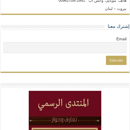
هاتف: موبايل، واتس آب : 0096170972841
بيروت – لبنان
إشترك معنا
Email