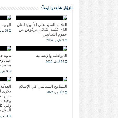
الزوّار شاهدوا ايضاً:
العلامة السيد علي الأمين: لبنان
الهوية 
الذي يُشبه الثنائي مرفوض من
25 مايو، 2023
عموم اللبنانيين
9 مارس، 2024
المواطنة والإنسانية
ندوة جن
على رحي
15 أبريل، 2023
محمد ح
9 أبريل، 2023
التسامح السياسي في الإسلام
العلاّم
ذكرى ا
2 أكتوبر، 2022
حسن خال
وحيدة ف
وفي كل 
الدول ف
24 مايو، 2022