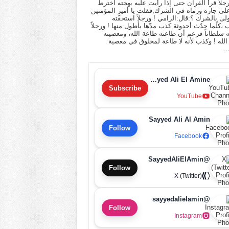
 رجلاً قرأ القرآن حتى إذا رأيت عليه بهجته اخترط
لى جاره ورماه في الشرك,فقلت يا أمير المؤمنين
أولى بالشرك ؟:قال:الرامي ! ورجلاً استخفّته
ب ،كلّما حدّث أحدوثة كذب مدّها بأطول منها ! ورجلاً
له سلطاناً فزعم أن طاعته طاعة الله، ومعصيته
لله ! وكذب لأنه لا طاعة لمخلوق في معصية
…
Sayyed Ali El Amine
Subscribe
YouTube
Sayyed Ali Al Amin
Follow
Facebook
@SayyedAliElAmin
Follow
X (Twitter)
@sayyedalielamin
Follow
Instagram