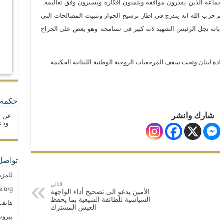
جماعة الذين يقدرون مواقفه ويثمنون أفكاره ويسيرون وفق تعاليمه.
م حزب الله انه يندرج في اطار ترسيخ الحوار وتثبيت المصالحات التي
انه نجل الرئيس الشهيد لانه كبير في تسامحه
وهو يعض على الجراح
ة لبنان وتحت سقف المرجعيات الروحية الوطنية اللبنانية الحكيمة
حكمة 
شارك وانشر
عن ا
ودع
تواصل
للمزي
التالي
.org
الأمين يدعو الى تصحيح أداء الواجهة
السياسية للطائفة الشيعية بما يحفظ
هاتف: م
العيش المشترك
بيروت