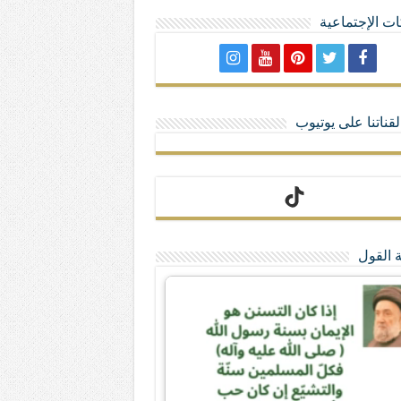
ت الإجتماعية
لا تمنحهم الامتيازات أنساب و أديان
قناتنا على يوتيوب
 القول