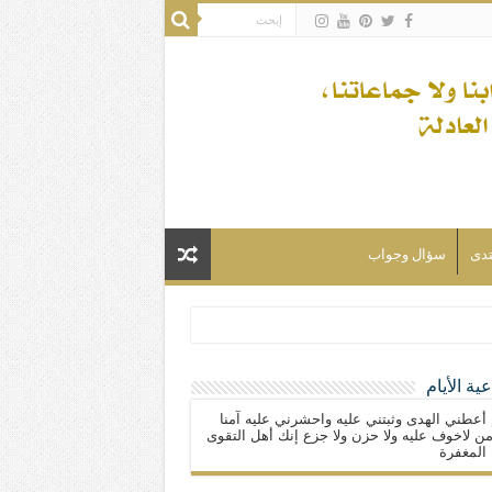
تدى
سؤال وجواب
ية الأيام
لسلام) فكلّ المسلمين شيعة.
 أعطني الهدى وثبتني عليه واحشرني عليه آمنا
ن لاخوف عليه ولا حزن ولا جزع إنك أهل التقوى
المغفرة