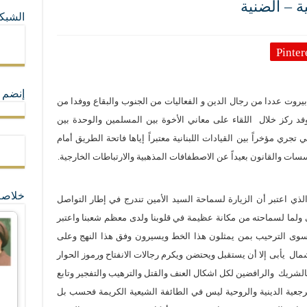
ة – الضنية
الشبكا
ما لا تأتي المضرة من مسيحية النظام
Pinter
ة القيم و المبادئ الانسانية التي تجعل الناس سواسية لا تفرق بينهم أعراق و ألوان و 
إنضم ل
بيروت عددا من رجال الدين و الفعاليات من الجنوب والبقاع ووفدا من
فد ركز خلال
اللقاء على معاني الأخوة بين المسلمين والوحدة بين
ي تجري مؤخراً بين القيادات اللبنانية معتبراً إياها فاتحة الطريق أمام
سات والقانون بعيداً عن الاصطفافات المذهبية والارتباطات الخارجية.
خلاصة
ذي اعتبر أن الزيارة لسماحة السيد الأمين تندرج في إطار التواصل
ني ولما لسماحته من مكانة عظيمة في قلوبنا ولدى معظم شعبنا واعتبر
14آذار لن يعتاد سوى الترحيب بمن يمثلون هذا الخط ويسيرون وفق هذا النهج وعلى
شمال
يأبى إلا أن يستقبل ويحتضن ويكرم رجالات الانفتاح ورموز الحوار
بالشريك
والرافضين لكل اشكال العنف والقتل والترهيب والتفجير وتابع
لمرجعية الدينية والروحية ليس في الطائفة الشيعية الكريمة فحسب بل