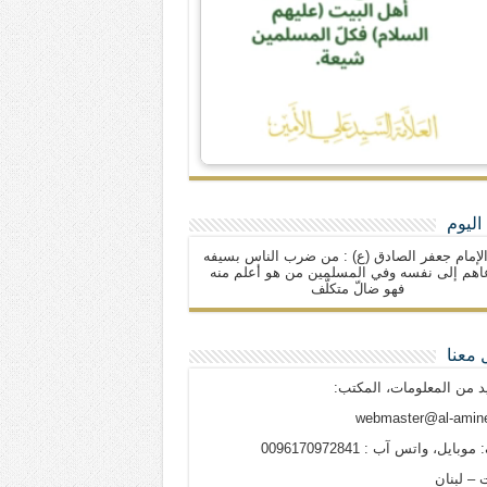
اليوم
لإمام جعفر الصادق (ع) : من ضرب الناس بسيفه
اهم إلى نفسه وفي المسلمين من هو أعلم منه
فهو ضالّ متكلّف
 معنا
د من المعلومات، المكتب:
webmaster@al-amine
وبايل، واتس آب : 0096170972841
 – لبنان