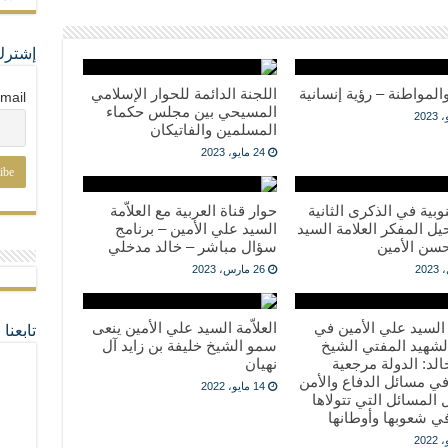
إشترك
والمواطنة – رؤية إنسانية
اللجنة الدائمة للحوار الإسلامي
mail
المسيحي بين مجلس حكماء
المسلمين والفاتيكان
24 مايو، 2023
وبية في الذكرى الثانية
حوار قناة العربية مع العلاّمة
ل المفكر العلامة السيد
السيد علي الأمين – برنامج
سن الأمين
سؤال مباشر – خالد مدخلي
26 مارس، 2023
ة السيد علي الأمين في
العلاّمة السيد علي الأمين ينعى
تابعن
لشهيد المفتي الشيخ
سمو الشيخ خليفة بن زايد آل
د: الدولة مرجعية
نهيان
ي مسائل الدفاع والأمن
14 مايو، 2022
المسائل التي تتولاها
ي شعوبها وأوطانها