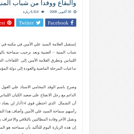
والبقاع ووفدا من شباب المني
المذاهب ليست قدرًا لا يمكن تجاوزه
ليست المنفعة تأتي من إسلامية النّظام ك
30 أكتوبر، 2008
6,314 زيارة
المتهاون بوطنه متهاون بدينه حتماً
est
Twitter
Facebook
نسج العلاقة مع الآخر تكون من خلال منظوم
إستقبل العلامة السيد علي الأمين في مكتبه في 
شباب المنية – الضنية وبعد ترحيب سماحتة بالو
اللبنانين وتطرق العلامة الأمين إلى
اللقاءات الت
تيك توك
تداعيات المرحلة الماضية والعودة إلى دولة المؤس
وصرح باسم الوفد المحامي الاستاذ علي الغول ال
الدائم مع رجل الانفتاح على صعيد الكيان اللبنا
أن الشمال
الذي احتظن قوى 
رأسهم سماحة السيد علي الأمين وأضاف:هذا ال
وتقبل الآخر وقادة المطالبين بالتلاقي والاعتراف 
إن هذه الزيارة اليوم للتأكيد بأن سماحته هو ا