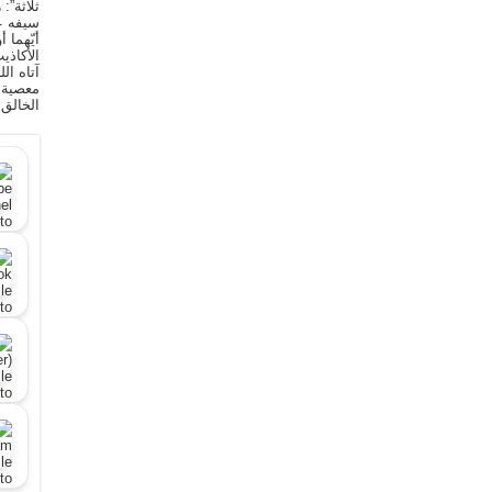
ثلاثة”:
سيفه ع
أيّهما 
الأكاذي
آتاه ال
معصية ا
الخالق