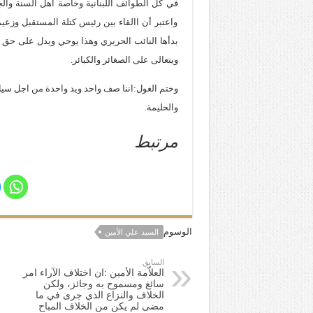
في كل الطوائف اللبنانية وخاصة أهل السنة وال
واعتبر أن االقاء بين رئيس كتلة المستقبل وزعي
بدأها النائب الحريري وهذا يوحي ويدل على حق ب
ويتعالى على الصغائر والكبائر.
وختم الغول:اننا صف واحد ويد واحدة من اجل سياد
والحليمة.
مرتبط
الوسوم
السيد علي الأمين
السابق
العلاّمة الأمين :ان اختلاف الآراء امر
سائغ ومسموح به وجائز، ولكن
الخلاف والنزاع الذي جرى في ما
مضى لم يكن من الخلاف المباح