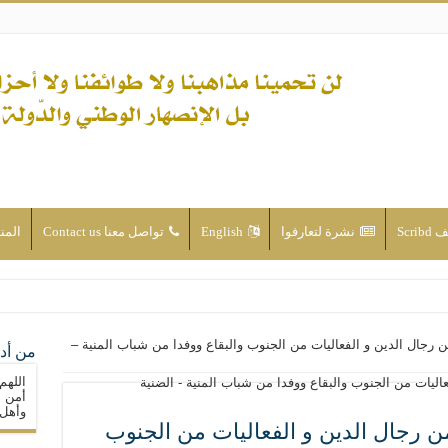
Scri
نشرة لتعارفوا
English
تواصل معنا Contact us
المن
ن الأحداث والقضايا - اضغط للاطلاع
من رجال الدين و الفعاليات من الجنوب والبقاع ووفدا من شباب المنية –
من أدع
له ( صلى الله عليه وآله) فكلّ المسلمين سنّة والتشيّع إن كان حب أهل البيت (عليهم ا
اللهم
ون على حساب الأوطان
أمن م
وأهل 
ولا جماعاتنا، بل الإنصهار الوطني والدولة العادلة
 من رجال الدين و الفعاليات من الجنوب