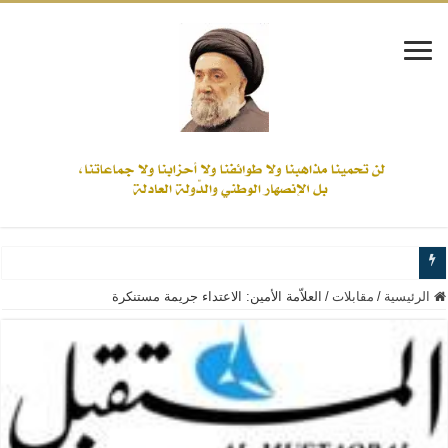
www.alamine.net
الرئيسية
/
مقابلات
/
العلاّمة الأمين: الاعتداء جريمة مستنكرة
مواقف وآراء العلاّمة السيد علي الأمين من الأحداث والقضايا - اضغط للاطلاع
إذا كان التسنن هو الإيمان بسنة رسول الله ( صلى الله عليه وآله) فكلّ المسلمين سن
علاقات المذاهب والأديان لا يجوز أن تكون على حساب الأوطان
لن تحمينا مذاهبنا ولا طوائفنا ولا أحزابنا ولا جماعاتنا، بل الإنصهار الوطني والدولة العا