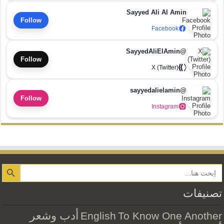
Sayyed Ali Al Amin
Follow
Facebook
@SayyedAliElAmin
Follow
X (Twitter)
@sayyedalielamin
Follow
Instagram
Search Button
تصنيفات
أدب وشعر
English
To Know One Another