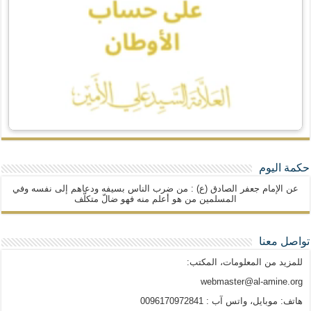
حكمة اليوم
عن الإمام جعفر الصادق (ع) : من ضرب الناس بسيفه ودعاهم إلى نفسه وفي
المسلمين من هو أعلم منه فهو ضالّ متكلّف
تواصل معنا
للمزيد من المعلومات، المكتب:
webmaster@al-amine.org
هاتف: موبايل، واتس آب : 0096170972841