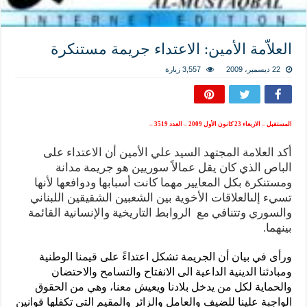
المذاهب ليست قدرًا لا يمكن تجاوزه
ليست المنفعة تأتي من إسلامية النّظام كما لا تأتي المضرة من مسيحية النظام
العلاّمة الأمين: الاعتداء جريمة مستنكرة
المتهاون بوطنه متهاون بدينه حتماً
نسج العلاقة مع الآخر تكون من خلال منظومة القيم و المبادئ الانسانية التي تجعل الن
22 ديسمبر، 2009
3,557 زيارة
المستقبل – الاربعاء 23 كانون الأول 2009 – العدد 3519 –
أكد العلامة المجتهد السيد علي الأمين أن الاعتداء على
الباص الذي كان يقل عمالاً سوريين هو جريمة مدانة
ومستنكرة بكل المعايير مهما كانت أسبابها ودوافعها لأنها
تسيء إلىالعلاقات الأخوية بين الشعبين الشقيقين اللبناني
والسوري وتتنافي مع الروابط التاريخية والإنسانية القائمة
بينهما.
ورأى في بيان أن الجريمة تشكل اعتداءً على قيمنا الوطنية
ومبادئنا الدينية الداعية الى الانفتاح والتسامح والاحتضان
والحماية لكل من يدخل بلادنا ويعيش معنا، وهي من الحقوق
الواجبة علينا للضيف والعامل والزائر والمقيم التي تكفلها قوانين