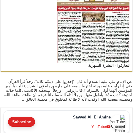
لتعارفوا - النشرة الشهرية
عن الإمام علي عليه السلام أنه قال: “إحذروا على دينكم ثلاثة”: رجلاً قرأ القرآن
حتى إذا رأيت عليه بهجته اخترط سيفه على جاره ورماه في الشرك,فقلت يا أمير
المؤمنين أيّهما أولى بالشرك ؟:قال:الرامي ! ورجلاً استخفّته الأكاذيب ،كلّما حدّث
أحدوثة كذب مدّها بأطول منها ! ورجلاً آتاه الله سلطاناً فزعم أن طاعته طاعة الله،
ومعصيته معصية الله ! وكذب لأنه لا طاعة لمخلوق في معصية الخالق…
Sayyed Ali El Amine
Subscribe
YouTube