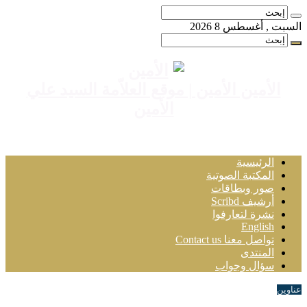
السبت , أغسطس 8 2026
الأمين الأمين | موقع العلاّمة السيد علي
الأمين
الرئيسية
المكتبة الصوتية
صور وبطاقات
أرشيف Scribd
نشرة لتعارفوا
English
تواصل معنا Contact us
المنتدى
سؤال وجواب
عناوين