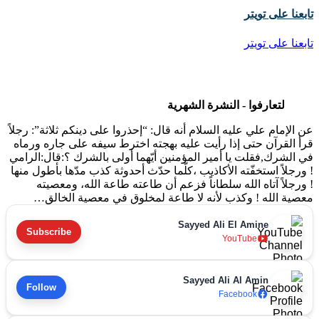
تابعنا على تويتر
تابعنا على تويتر
لتعارفوا - النشرة الشهرية
عن الإمام علي عليه السلام أنه قال: “إحذروا على دينكم ثلاثة”: رجلاً
قرأ القرآن حتى إذا رأيت عليه بهجته اخترط سيفه على جاره ورماه
في الشرك,فقلت يا أمير المؤمنين أيّهما أولى بالشرك ؟:قال:الرامي
! ورجلاً استخفّته الأكاذيب ،كلّما حدّث أحدوثة كذب مدّها بأطول منها
! ورجلاً آتاه الله سلطاناً فزعم أن طاعته طاعة الله، ومعصيته
معصية الله ! وكذب لأنه لا طاعة لمخلوق في معصية الخالق…
Sayyed Ali El Amine
Subscribe
YouTube
Sayyed Ali Al Amin
Follow
Facebook