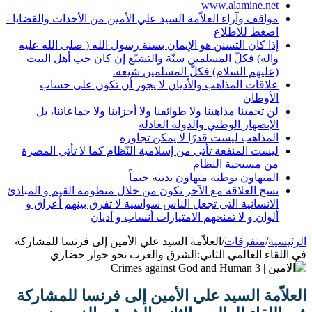
www.alamine.net
مواقف وآراء العلاّمة السيد علي الأمين من الأحداث والقضايا -
اضغط للاطلاع
إذا كان التسنن هو الإيمان بسنة رسول الله ( صلى الله عليه
وآله) فكلّ المسلمين سنّة والتشيّع إن كان حب أهل البيت
(عليهم السلام) فكلّ المسلمين شيعة.
علاقات المذاهب والأديان لا يجوز أن تكون على حساب
الأوطان
لن تحمينا مذاهبنا ولا طوائفنا ولا أحزابنا ولا جماعاتنا، بل
الإنصهار الوطني والدولة العادلة
المذاهب ليست قدرًا لا يمكن تجاوزه
ليست المنفعة تأتي من إسلامية النّظام كما لا تأتي المضرة
من مسيحية النظام
المتهاون بوطنه متهاون بدينه حتماً
نسج العلاقة مع الآخر تكون من خلال منظومة القيم و المبادئ
الانسانية التي تجعل الناس سواسية لا تفرق بينهم أعراق و
ألوان و لا تمنحهم الامتيازات أنساب و أديان
الرئيسية
/
متفرقات
/
العلاّمة السيد علي الأمين إلى فرنسا للمشاركة
في اللقاء العالمي الثاني:الشرق والغرب نحو حوار حضاري
العلاّمة السيد علي الأمين إلى فرنسا للمشاركة