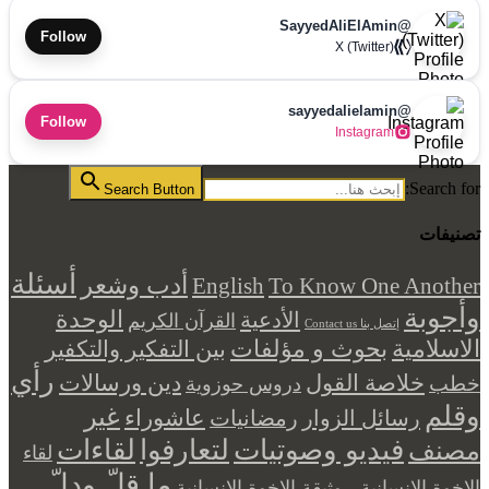
@SayyedAliElAmin
Follow
X (Twitter)
@sayyedalielamin
Follow
Instagram
Search for:
Search Button
تصنيفات
أسئلة
أدب وشعر
English
To Know One Another
وأجوبة
الوحدة
الأدعية
القرآن الكريم
إتصل بنا Contact us
بحوث و مؤلفات
الاسلامية
بين التفكير والتكفير
رأي
خلاصة القول
دين ورسالات
خطب
دروس حوزوية
وقلم
غير
عاشوراء
رسائل الزوار
رمضانيات
فيديو وصوتيات
لتعارفوا
لقاءات
مصنف
لقاء
ما قلّ ودلّ
الاخوة الانسانية - وثيقة الاخوة الانسانية