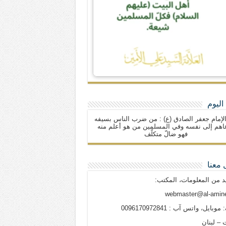
اليوم
لإمام جعفر الصادق (ع) : من ضرب الناس بسيفه
اهم إلى نفسه وفي المسلمين من هو أعلم منه
فهو ضالّ متكلّف
 معنا
د من المعلومات، المكتب:
webmaster@al-amine
وبايل، واتس آب : 0096170972841
 – لبنان