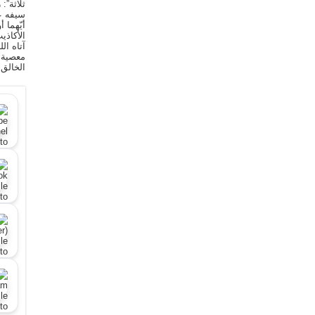
ثلاثة”:
سيفه ع
أيّهما 
الأكاذي
آتاه ال
معصية ا
الخالق