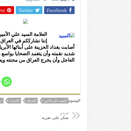
المذاهب ليست قدرًا لا يمكن تجاوزه
est
Twitter
Facebook
ليست المنفعة تأتي من إسلامية النّظام ك
المتهاون بوطنه متهاون بدينه حتماً
نسج العلاقة مع الآخر تكون من خلال منظوم
العلامة السيد علي الأمي
إننا نشارككم في العراق 
أصابت بغداد الحزينة على أبنائها الأبري
شديد نقمته وأن يتغمد الضحايا بواسع 
العاجل وأن يخرج العراق من محنته ويع
تيك توك
الوسوم
السيد علي الأمين
العراق
الكرادة
بغ
السابق
شكر على تعزية