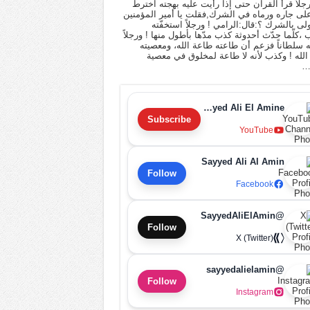
 رجلاً قرأ القرآن حتى إذا رأيت عليه بهجته اخترط
لى جاره ورماه في الشرك,فقلت يا أمير المؤمنين
أولى بالشرك ؟:قال:الرامي ! ورجلاً استخفّته
ب ،كلّما حدّث أحدوثة كذب مدّها بأطول منها ! ورجلاً
له سلطاناً فزعم أن طاعته طاعة الله، ومعصيته
لله ! وكذب لأنه لا طاعة لمخلوق في معصية
…
Sayyed Ali El Amine
Subscribe
YouTube
Sayyed Ali Al Amin
Follow
Facebook
@SayyedAliElAmin
Follow
X (Twitter)
@sayyedalielamin
Follow
Instagram