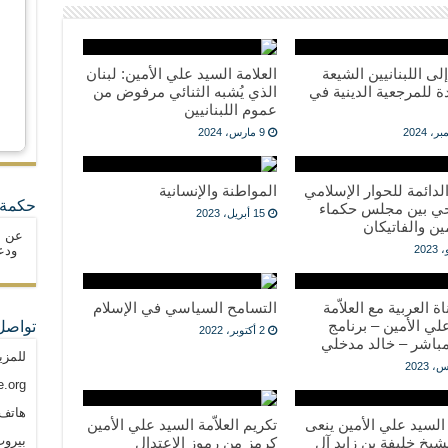
لى اللبنانيين الشيعة
العلامة السيد علي الأمين: لبنان
 للمرجعية الدينية في
الذي يُشبه الثنائي مرفوض من
عموم اللبنانيين
9 مارس، 2024
الدائمة للحوار الإسلامي
المواطنة والإنسانية
حكمة 
ي بين مجلس حكماء
15 أبريل، 2023
ن والفاتيكان
عن ا
ودع
ة العربية مع العلاّمة
التسامح السياسي في الإسلام
لي الأمين – برنامج
تواصل
2 أكتوبر، 2022
باشر – خالد مدخلي
للمزي
.org
هاتف: م
ة السيد علي الأمين ينعى
تكريم العلاّمة السيد علي الأمين
بيروت
يخ خليفة بن زايد آل
كرمز من رموز الاعتدال