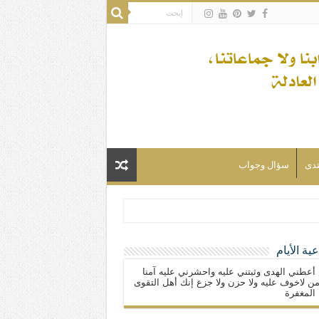
تدى
سؤال وجواب
ية الأيام
لسلام) فكلّ المسلمين شيعة.
 أعطني الهدى وثبتني عليه واحشرني عليه آمنا
ن لاخوف عليه ولا حزن ولا جزع إنك أهل التقوى
المغفرة