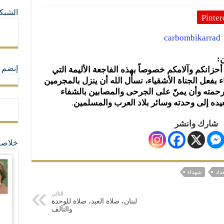
الشبكا
Pinter
ما لا تأتي المضرة من مسيحية النظام
ة القيم و المبادئ الانسانية التي تجعل الناس سواسية لا تفرق بينهم أعراق و ألوان و 
ن:
إنضم ل
أحزانكم وآلامكم خصوصاً بهذه الفاجعة الأليمة التي
اء بفعل الجناة الأشقياء، نسأل الله أن ينزل بالمجرمين
رحمته وأن يمنّ على الجرحى والمصابين بالشفاء
يده إلى وحدته وسائر بلاد العرب والمسلمين
.
شارك وانشر
خلاصة
داد
شهداء
التالي
لبنان، صلاة العيد، صلاة للوحدة
والتآلف