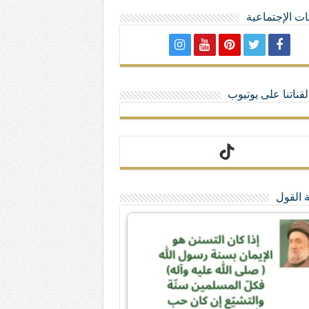
ت الإجتماعية
لا تمنحهم الامتيازات أنساب و أديان
قناتنا على يوتيوب
 القول