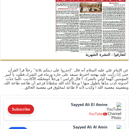
لتعارفوا - النشرة الشهرية
عن الإمام علي عليه السلام أنه قال: “إحذروا على دينكم ثلاثة”: رجلاً قرأ القرآن
حتى إذا رأيت عليه بهجته اخترط سيفه على جاره ورماه في الشرك,فقلت يا أمير
المؤمنين أيّهما أولى بالشرك ؟:قال:الرامي ! ورجلاً استخفّته الأكاذيب ،كلّما حدّث
أحدوثة كذب مدّها بأطول منها ! ورجلاً آتاه الله سلطاناً فزعم أن طاعته طاعة الله،
ومعصيته معصية الله ! وكذب لأنه لا طاعة لمخلوق في معصية الخالق…
Sayyed Ali El Amine
Subscribe
YouTube
Sayyed Ali Al Amin