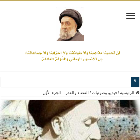
www.alamine.net
الرئيسية
/
فيديو وصوتيات
/
القضاء والقدر – الجزء الأوّل
مواقف وآراء العلاّمة السيد علي الأمين من الأحداث والقضايا - اضغط للاطلاع
إذا كان التسنن هو الإيمان بسنة رسول الله ( صلى الله عليه وآله) فكلّ المسلمين سن
علاقات المذاهب والأديان لا يجوز أن تكون على حساب الأوطان
لن تحمينا مذاهبنا ولا طوائفنا ولا أحزابنا ولا جماعاتنا، بل الإنصهار الوطني والدولة العا