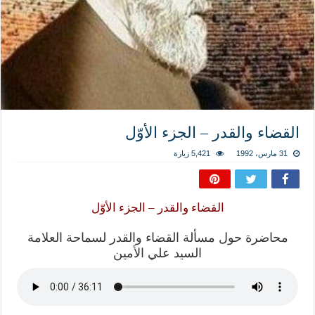
المذاهب ليست قدرًا لا يمكن تجاوزه
ليست المنفعة تأتي من إسلامية النّظام كما لا تأتي المضرة من مسيحية النظام
المتهاون بوطنه متهاون بدينه حتماً
نسج العلاقة مع الآخر تكون من خلال منظومة القيم و المبادئ الانسانية التي تجعل الن
القضاء والقدر – الجزء الأوّل
31 مارس، 1992
5,421 زيارة
القضاء والقدر – الجزء الأوّل
محاضرة حول مسألة القضاء والقدر لسماحة العلامة
السيد علي الأمين