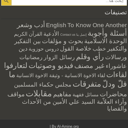
تصنيفات
أدب وشعر
English
To Know One Another
أسئلة وأجوبة
الأدعية
القرآن الكريم
إتصل بنا Contact us
الوحدة الاسلامية
بحوث و مؤلفات
بين التفكير
والتكفير
خلاصة القول
دين
خطب
دروس حوزوية
رأي وقلم
ورسالات
رسائل الزوار
رمضانيات
فيديو وصوتيات
لتعارفوا
غير مصنف
عاشوراء
ما
لقاءات
لقاء الاخوة الانسانية - وثيقة الاخوة الانسانية
متفرقات
قلّ ودلّ
مجلس حكماء المسلمين
مقابلات
محاضرات
مفاهيم
مواقف
مسائل فقهية
وآراء العلاّمة السيد علي الأمين من الأحداث
والقضايا
|
By
Al-Amine.org