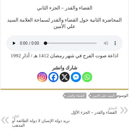
المذاهب ليست قدرًا لا يمكن تجاوزه
القضاء والقدر – الجزء الثاني
ليست المنفعة تأتي من إسلامية النّظام كما لا تأتي المضرة من مسيحية النظام
المحاضرة الثانية حول القضاء والقدر لسماحة العلامة السيد
المتهاون بوطنه متهاون بدينه حتماً
علي الأمين
نسج العلاقة مع الآخر تكون من خلال منظومة القيم و المبادئ الانسانية التي تجعل الن
اذاعة صوت الفرح في شهر رمضان 1412 هـ / آذار 1992
شارك وانشر
الوسوم
السيد علي الامين
القضاء والقدر
السابق
القضاء والقدر – الجزء الأوّل
التالي
نريد دولة الإنسان لا دولة الطائفة أو
المذهب