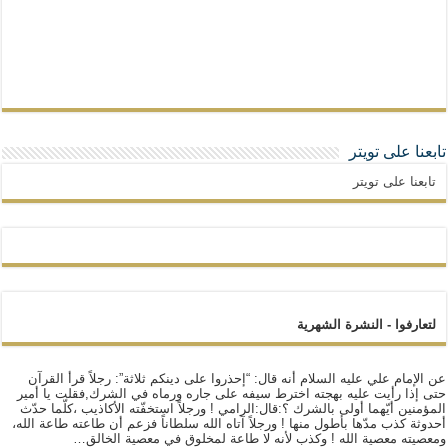
تابعنا على تويتر
تابعنا على تويتر
لتعارفوا - النشرة الشهرية
عن الإمام علي عليه السلام أنه قال: “إحذروا على دينكم ثلاثة”: رجلاً قرأ القرآن
حتى إذا رأيت عليه بهجته اخترط سيفه على جاره ورماه في الشرك,فقلت يا أمير
المؤمنين أيّهما أولى بالشرك ؟:قال:الرامي ! ورجلاً استخفّته الأكاذيب ،كلّما حدّث
أحدوثة كذب مدّها بأطول منها ! ورجلاً آتاه الله سلطاناً فزعم أن طاعته طاعة الله،
ومعصيته معصية الله ! وكذب لأنه لا طاعة لمخلوق في معصية الخالق…