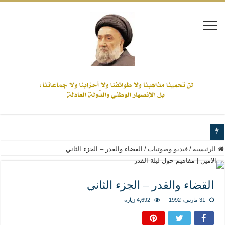
www.alamine.net
الرئيسية
/
فيديو وصوتيات
/
القضاء والقدر – الجزء الثاني
مواقف وآراء العلاّمة السيد علي الأمين من الأحداث والقضايا - اضغط للاطلاع
إذا كان التسنن هو الإيمان بسنة رسول الله ( صلى الله عليه وآله) فكلّ المسلمين سن
القضاء والقدر – الجزء الثاني
علاقات المذاهب والأديان لا يجوز أن تكون على حساب الأوطان
31 مارس، 1992
4,692 زيارة
لن تحمينا مذاهبنا ولا طوائفنا ولا أحزابنا ولا جماعاتنا، بل الإنصهار الوطني والدولة العا