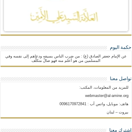
حكمة اليوم
عن الإمام جعفر الصادق (ع) : من ضرب الناس بسيفه ودعاهم إلى نفسه وفي
المسلمين من هو أعلم منه فهو ضالّ متكلّف
تواصل معنا
للمزيد من المعلومات، المكتب:
webmaster@al-amine.org
هاتف: موبايل، واتس آب : 0096170972841
بيروت – لبنان
إشترك معنا