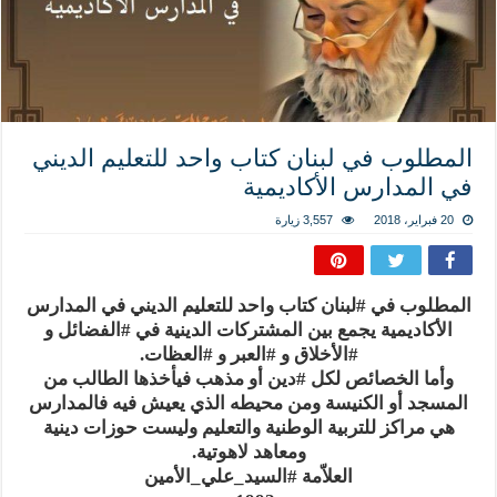
المذاهب ليست قدرًا لا يمكن تجاوزه
ليست المنفعة تأتي من إسلامية النّظام كما لا تأتي المضرة من مسيحية النظام
المتهاون بوطنه متهاون بدينه حتماً
نسج العلاقة مع الآخر تكون من خلال منظومة القيم و المبادئ الانسانية التي تجعل الن
المطلوب في لبنان كتاب واحد للتعليم الديني
في المدارس الأكاديمية
20 فبراير، 2018
3,557 زيارة
المطلوب في
#
لبنان
كتاب واحد للتعليم الديني في المدارس
الأكاديمية يجمع بين المشتركات الدينية في
#
الفضائل
و
#
الأخلاق
و
#
العبر
و
#
العظات
.
وأما الخصائص لكل
#
دين
أو مذهب فيأخذها الطالب من
المسجد أو الكنيسة ومن محيطه الذي يعيش فيه فالمدارس
هي مراكز للتربية الوطنية والتعليم وليست حوزات دينية
ومعاهد لاهوتية.
العلاّمة
#
السيد_علي_الأمين