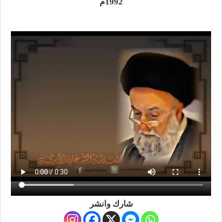
1992م
شارك وانشر