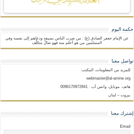
حكمة اليوم
عن الإمام جعفر الصادق (ع) : من ضرب الناس بسيفه ودعاهم إلى نفسه وفي
المسلمين من هو أعلم منه فهو ضالّ متكلّف
تواصل معنا
للمزيد من المعلومات، المكتب:
webmaster@al-amine.org
هاتف: موبايل، واتس آب : 0096170972841
بيروت – لبنان
إشترك معنا
Email