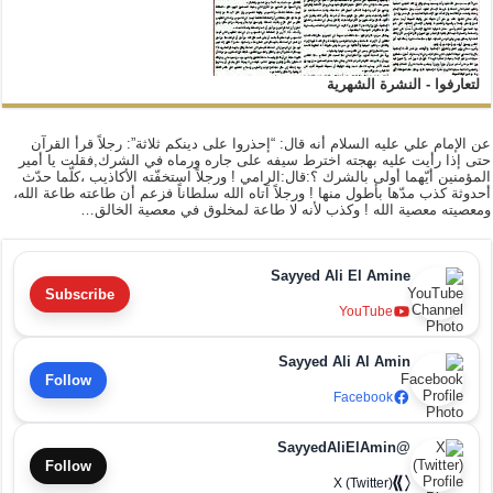
لتعارفوا - النشرة الشهرية
عن الإمام علي عليه السلام أنه قال: “إحذروا على دينكم ثلاثة”: رجلاً قرأ القرآن
حتى إذا رأيت عليه بهجته اخترط سيفه على جاره ورماه في الشرك,فقلت يا أمير
المؤمنين أيّهما أولى بالشرك ؟:قال:الرامي ! ورجلاً استخفّته الأكاذيب ،كلّما حدّث
أحدوثة كذب مدّها بأطول منها ! ورجلاً آتاه الله سلطاناً فزعم أن طاعته طاعة الله،
ومعصيته معصية الله ! وكذب لأنه لا طاعة لمخلوق في معصية الخالق…
Sayyed Ali El Amine
Subscribe
YouTube
Sayyed Ali Al Amin
Follow
Facebook
@SayyedAliElAmin
Follow
X (Twitter)