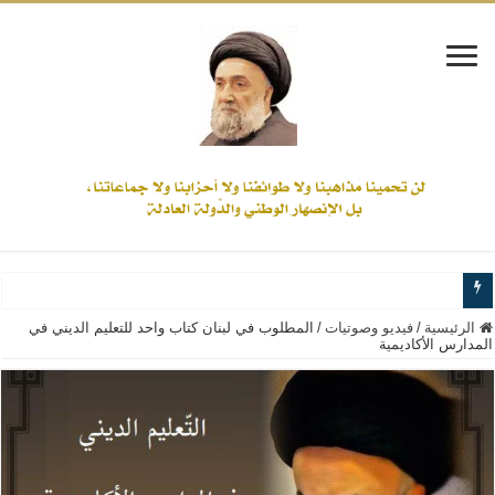
www.alamine.net
الرئيسية
/
فيديو وصوتيات
/
المطلوب في لبنان كتاب واحد للتعليم الديني في
المدارس الأكاديمية
مواقف وآراء العلاّمة السيد علي الأمين من الأحداث والقضايا - اضغط للاطلاع
إذا كان التسنن هو الإيمان بسنة رسول الله ( صلى الله عليه وآله) فكلّ المسلمين سن
علاقات المذاهب والأديان لا يجوز أن تكون على حساب الأوطان
لن تحمينا مذاهبنا ولا طوائفنا ولا أحزابنا ولا جماعاتنا، بل الإنصهار الوطني والدولة العا