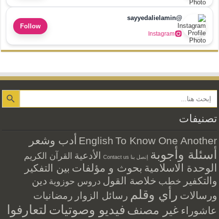
@sayyedalielamin
Follow
Instagram
Search Button
تصنيفات
أدب وشعر
English
To Know One Another
أسئلة وأجوبة
الأدعية
القرآن الكريم
إتصل بنا Contact us
الوحدة الاسلامية
بحوث و مؤلفات
بين التفكير
والتكفير
خلاصة القول
دين
خطب
دروس حوزوية
رأي وقلم
ورسالات
رسائل الزوار
رمضانيات
فيديو وصوتيات
لتعارفوا
غير مصنف
عاشوراء