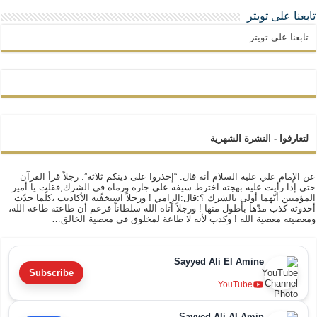
تابعنا على تويتر
تابعنا على تويتر
لتعارفوا - النشرة الشهرية
عن الإمام علي عليه السلام أنه قال: “إحذروا على دينكم ثلاثة”: رجلاً قرأ القرآن
حتى إذا رأيت عليه بهجته اخترط سيفه على جاره ورماه في الشرك,فقلت يا أمير
المؤمنين أيّهما أولى بالشرك ؟:قال:الرامي ! ورجلاً استخفّته الأكاذيب ،كلّما حدّث
أحدوثة كذب مدّها بأطول منها ! ورجلاً آتاه الله سلطاناً فزعم أن طاعته طاعة الله،
ومعصيته معصية الله ! وكذب لأنه لا طاعة لمخلوق في معصية الخالق…
Sayyed Ali El Amine
Subscribe
YouTube
Sayyed Ali Al Amin