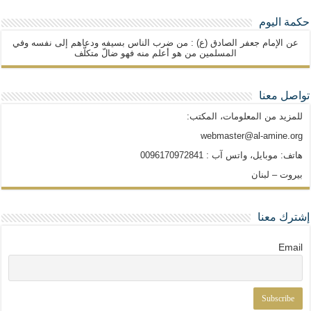
حكمة اليوم
عن الإمام جعفر الصادق (ع) : من ضرب الناس بسيفه ودعاهم إلى نفسه وفي
المسلمين من هو أعلم منه فهو ضالّ متكلّف
تواصل معنا
للمزيد من المعلومات، المكتب:
webmaster@al-amine.org
هاتف: موبايل، واتس آب : 0096170972841
بيروت – لبنان
إشترك معنا
Email