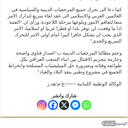
كما دعا الى تحرك جميع المرجعيات الدينية والسياسية في
العالمين العربي والاسلامي الى عقد لقاء سريع لتدارك الامر
منعا لتفاقم الامور وبلوغها مرحلة اللاعودة. ورأى ان “الفتنة
اذا ما وقعت، لن توفر بلدا او قطرا عربيا او اسلاميا، الامر
الذي يجب ان يشكل حافزا كبيرا امام اولي الامر للتحرك
السريع والجدي”.
وختم مطالبا المرجعيات الدينية ب”اصدار فتاوى واضحة
وحازمة بتحريم الاقتتال بين ابناء الشعب العراقي بكل
طوائفه وفئاته وبضرورة حل الميليشيات المسلحة وانخراط
الجميع في مشروع وطني ينقذ البلاد والعباد”.
الوكالة الوطنية اللبنانية ====ع/م/هد.ز
شارك وانشر
الوسوم
العراق