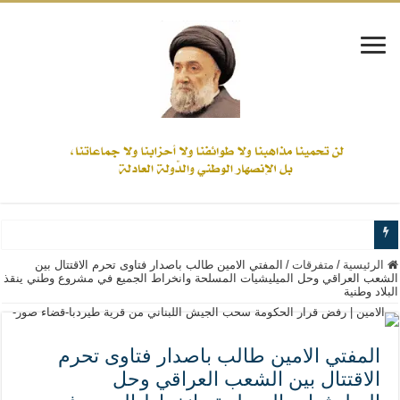
www.alamine.net
الرئيسية
/
متفرقات
/
المفتي الامين طالب باصدار فتاوى تحرم الاقتتال بين
الشعب العراقي وحل الميليشيات المسلحة وانخراط الجميع في مشروع وطني ينقذ
البلاد وطنية
مواقف وآراء العلاّمة السيد علي الأمين من الأحداث والقضايا - اضغط للاطلاع
إذا كان التسنن هو الإيمان بسنة رسول الله ( صلى الله عليه وآله) فكلّ المسلمين سن
علاقات المذاهب والأديان لا يجوز أن تكون على حساب الأوطان
المفتي الامين طالب باصدار فتاوى تحرم
الاقتتال بين الشعب العراقي وحل
لن تحمينا مذاهبنا ولا طوائفنا ولا أحزابنا ولا جماعاتنا، بل الإنصهار الوطني والدولة العا