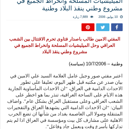
الميليشيات المسلحة وانخراط الجميع في
المذاهب ليست قدرًا لا يمكن تجاوزه
مشروع وطني ينقذ البلاد وطنية
ليست المنفعة تأتي من إسلامية النّظام كما لا تأتي المضرة من مسيحية النظام
10 يوليو، 2006
7,889 زيارة
المتهاون بوطنه متهاون بدينه حتماً
نسج العلاقة مع الآخر تكون من خلال منظومة القيم و المبادئ الانسانية التي تجعل الن
المفتي الامين طالب باصدار فتاوى تحرم الاقتتال بين الشعب
العراقي وحل الميليشيات المسلحة وانخراط الجميع في
مشروع وطني ينقذ البلاد
وطنية – 10/7/2006 (سياسة)
اعتبر مفتي صور وجبل عامل العلامة السيد علي الامين في
بيان صدر عن مكتبه قبل ظهر اليوم، تعليقا على تطور
الاحداث الدامية في العراق، “ان الاحداث المأساوية الجارية
هذه الايام على الساحة العراقية، تنذر بما هو اخطر على
الشعب العراقي وعلى مستقبل العراق بشكل عام”. واضاف
البيان: “ان الاحداث الدامية التي يشهدها العراق والتفجيرات
المتنقلة وصولا الى العاصمة بغداد من شأنها ان تضع الحرب
الاهلية على مشارف كل بيت ومؤسسة في العراق اذا لم يتم
تداركها بأسرع وقت وبعمل جاد وفاعل”.