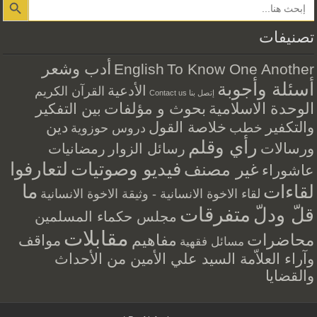
تصنيفات
أدب وشعر
English
To Know One Another
أسئلة وأجوبة
الأدعية
القرآن الكريم
إتصل بنا Contact us
الوحدة الاسلامية
بحوث و مؤلفات
بين التفكير
والتكفير
خلاصة القول
دين
خطب
دروس حوزوية
رأي وقلم
ورسالات
رسائل الزوار
رمضانيات
فيديو وصوتيات
لتعارفوا
غير مصنف
عاشوراء
ما
لقاءات
لقاء الاخوة الانسانية - وثيقة الاخوة الانسانية
متفرقات
قلّ ودلّ
مجلس حكماء المسلمين
مقابلات
محاضرات
مفاهيم
مواقف
مسائل فقهية
وآراء العلاّمة السيد علي الأمين من الأحداث
والقضايا