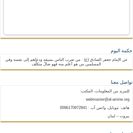
حكمة اليوم
عن الإمام جعفر الصادق (ع) : من ضرب الناس بسيفه ودعاهم إلى نفسه وفي
المسلمين من هو أعلم منه فهو ضالّ متكلّف
تواصل معنا
للمزيد من المعلومات، المكتب:
webmaster@al-amine.org
هاتف: موبايل، واتس آب : 0096170972841
بيروت – لبنان