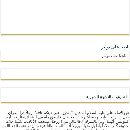
تابعنا على تويتر
تابعنا على تويتر
لتعارفوا - النشرة الشهرية
عن الإمام علي عليه السلام أنه قال: “إحذروا على دينكم ثلاثة”: رجلاً قرأ القرآن
حتى إذا رأيت عليه بهجته اخترط سيفه على جاره ورماه في الشرك,فقلت يا أمير
المؤمنين أيّهما أولى بالشرك ؟:قال:الرامي ! ورجلاً استخفّته الأكاذيب ،كلّما حدّث
أحدوثة كذب مدّها بأطول منها ! ورجلاً آتاه الله سلطاناً فزعم أن طاعته طاعة الله،