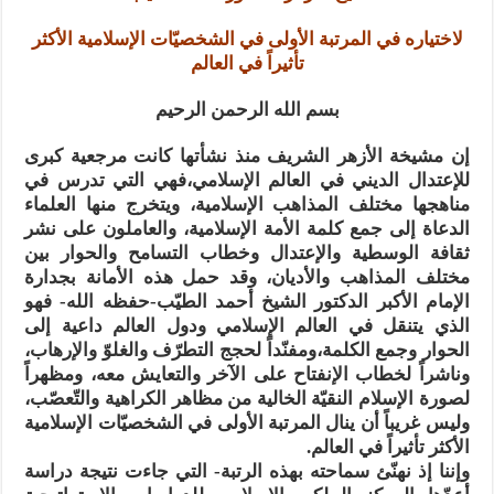
نسج العلاقة مع الآخر تكون من خلال منظومة القيم و المبادئ الانسانية التي تجعل الن
لاختياره في
المرتبة الأولى في الشخصيّات الإسلامية الأكثر
تأثيراً في العالم
بسم الله الرحمن الرحيم
إن مشيخة الأزهر الشريف منذ نشأتها كانت مرجعية كبرى
للإعتدال الديني في العالم الإسلامي،فهي التي تدرس في
مناهجها مختلف المذاهب الإسلامية، ويتخرج منها العلماء
الدعاة إلى جمع كلمة الأمة الإسلامية، والعاملون على نشر
ثقافة الوسطية والإعتدال وخطاب التسامح والحوار بين
مختلف المذاهب والأديان، وقد حمل هذه الأمانة بجدارة
الإمام الأكبر الدكتور الشيخ أحمد الطيّب-حفظه الله-
فهو
الذي يتنقل في العالم الإسلامي ودول العالم داعية إلى
الحوار وجمع الكلمة،ومفنّداً لحجج التطرّف والغلوّ والإرهاب،
وناشراً لخطاب الإنفتاح على الآخر والتعايش معه، ومظهراً
لصورة الإسلام النقيّة الخالية من مظاهر الكراهية والتّعصّب،
وليس غريباً أن ينال المرتبة الأولى في الشخصيّات الإسلامية
الأكثر تأثيراً في العالم
.
وإننا إذ نهنّئ سماحته بهذه الرتبة- التي جاءت نتيجة دراسة