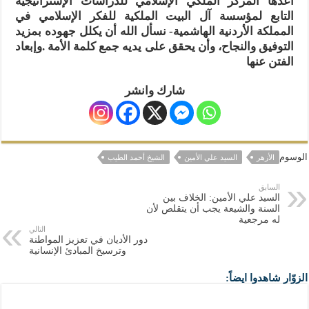
أعدّها المركز الملكي الإسلامي للدراسات الإستراتيجية
التابع لمؤسسة آل البيت الملكية للفكر الإسلامي في
المملكة الأردنية الهاشمية- نسأل الله أن يكلل جهوده بمزيد
التوفيق والنجاح، وأن يحقق على يديه جمع كلمة الأمة .وإبعاد
الفتن عنها
شارك وانشر
الوسوم
الأزهر
السيد علي الأمين
الشيخ أحمد الطيب
السابق
السيد علي الأمين: الخلاف بين
السنة والشيعة يجب أن يتقلص لأن
له مرجعية
التالي
دور الأديان في تعزيز المواطنة
وترسيخ المبادئ الإنسانية
الزوّار شاهدوا ايضاً: