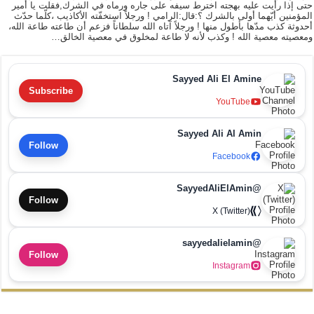
حتى إذا رأيت عليه بهجته اخترط سيفه على جاره ورماه في الشرك,فقلت يا أمير
المؤمنين أيّهما أولى بالشرك ؟:قال:الرامي ! ورجلاً استخفّته الأكاذيب ،كلّما حدّث
أحدوثة كذب مدّها بأطول منها ! ورجلاً آتاه الله سلطاناً فزعم أن طاعته طاعة الله،
ومعصيته معصية الله ! وكذب لأنه لا طاعة لمخلوق في معصية الخالق…
Sayyed Ali El Amine
Subscribe
YouTube
Sayyed Ali Al Amin
Follow
Facebook
@SayyedAliElAmin
Follow
X (Twitter)
@sayyedalielamin
Follow
Instagram