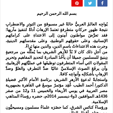
المذاهب ليست قدرًا لا يمكن تجاوزه
ليست المنفعة تأتي من إسلامية النّظام كما لا تأتي المضرة من مسيحية النظام
بسم الله الرحمن الرحيم
المتهاون بوطنه متهاون بدينه حتماً
يُواجِه العالمُ العربيُّ حالةً غير مسبوقةٍ من التوترِ والاضطرابِ
نسج العلاقة مع الآخر تكون من خلال منظومة القيم و المبادئ الانسانية التي تجعل الن
نتيجةَ ظهورِ حركاتٍ متطرفةٍ تعتمدُ الإرهابَ أداةً لتنفيذِ مآربِها؛
فقد تعرَّضَ مواطنون آمِنون إلى الاعتداءِ على كراماتِهم
الإنسانيةِ، وعلى حقوقِهم الوطنيةِ، وعلى مقدساتِهم الدينيةِ،
وجرت هذه الاعتداءاتُ باسمِ الدينِ، والدين منها بَراءٌ.
من أجلِ ذلك كان لا بُدَّ للأزهرِ الشريفِ بما يُمثِّلُه من مرجعيةٍ
دِينيةٍ للمسلمين جميعًا أن يأخُذَ المبادرةَ لتحديدِ المفاهيمِ وتحريرِ
المقولاتِ التي أساء المتطرفون توظيفَها في عمليَّاتِهم الإرهابيةِ،
وأن يرفَعَ الصوتَ الإسلاميَّ عاليًا ضدَّ التطرفِ والغلوِّ وضدَّ
الإرهابِ بأشكالِه وأنواعِه كافةً.
واستجابةً لدعوةِ الأزهرِ الشريفِ برئاسةِ الأمامِ الأكبرِ فضيلةِ
الدكتور/ أحمد الطيب عُقِد مؤتمرٌ موسعٌ في القاهرة بجمهورية
مصر العربية في يومي الأربعاء والخميس 11 و12 من صفر
1436هـ الموافقين 3و4 ديسمبر 2014م، حضره رؤساءُ المذاهبِ
الإسلامية.
ورؤساءُ كنائسِ الشرقِ، كما حضَرَه علماءُ مسلمون ومسيحيُّون
من مختلفِ أقطارِ العالم.