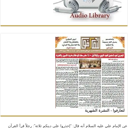
لتعارفوا - النشرة الشهرية
عن الإمام علي عليه السلام أنه قال: “إحذروا على دينكم ثلاثة”: رجلاً قرأ القرآن