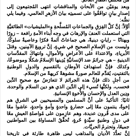
وبعد يومَيْن من الأبحاثِ والمناقشاتِ انتهى المُجتمِعون إلى
إصدارِ بيانٍ توافَقُوا على تسميتِه بيانَ الأزهرِ العالمي، وفيما يلي
نصُّه:
أوَّلاً: إنَّ كلَّ الفِرَقِ والجماعاتِ المُسلَّحةِ و»المليشيات» الطائفيَّةِ
التي استعملت العنفَ والإرهابَ في وجه أبناء الأمةِ رافعة – زورًا
وبهتانًا – راياتٍ دينيةً، هي جماعاتٌ آثمةٌ فكرًا وعاصيةٌ سلوكًا،
وليست من الإسلامِ الصحيحِ في شيءٍ، إنَّ ترويعَ الآمِنين، وقتلَ
الأبرياءِ، والاعتداءَ على الأعراضِ والأموالِ، وانتهاكَ المقدَّساتِ
الدينيةِ – هي جرائمُ ضد الإنسانيَّةِ يُدِينها الإسلامُ شكلًا وموضوعًا،
وكذلك فإنَّ استهدافَ الأوطانِ بالتقسيمِ والدولِ الوطنيةِ
بالتفتيتِ، يُقدِّم للعالم صورةً مشوهةً كريهةً من الإسلام.
من أجلِ ذلك فإنَّ هذه الجرائمَ لا تتعارَضُ مع صحيحِ الدِّين
فحسب، ولكنَّها تُسيء إلى الدِّين الذي هو دين السلام والوحدة،
ودِين العدل والإحسان والأُخوةِ الإنسانيةِ.
ثانيًا: التأكيدُ على أنَّ المسلمين والمسيحيين في الشرقِ هم
إخوةٌ، ينتمون معًا إلى حضارةٍ واحدةٍ وأمةٍ واحدةٍ، عاشوا معًا
على مدى قُرون عديدة، وهم عازِمون على مُواصلةِ العيشِ معًا
في دولٍ وطنيةٍ سيِّدةٍ حُرةٍ، تُحقِّقُ المساواةَ بين المواطنين
جميعًا، وتحترمُ الحريَّات.
إنَّ تعدُّدَ الأديانِ والمذاهب ليس ظاهرة طارئة في تاريخنا