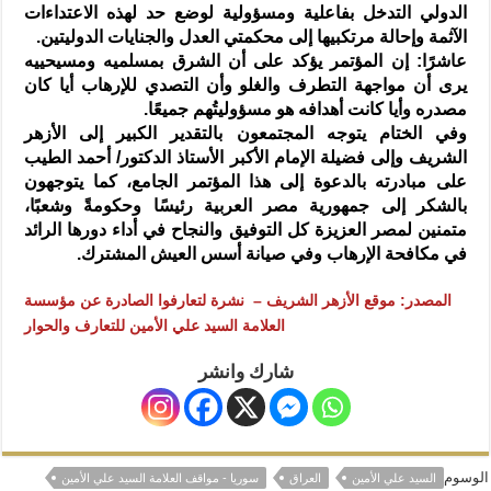
الدولي التدخل بفاعلية ومسؤولية لوضع حد لهذه الاعتداءات
الآثمة وإحالة مرتكبيها إلى محكمتي العدل والجنايات الدوليتين.
عاشرًا: إن المؤتمر يؤكد على أن الشرق بمسلميه ومسيحييه
يرى أن مواجهة التطرف والغلو وأن التصدي للإرهاب أيا كان
مصدره وأيا كانت أهدافه هو مسؤوليتُهم جميعًا.
وفي الختام يتوجه المجتمعون بالتقدير الكبير إلى الأزهر
الشريف وإلى فضيلة الإمام الأكبر الأستاذ الدكتور/ أحمد الطيب
على مبادرته بالدعوة إلى هذا المؤتمر الجامع، كما يتوجهون
بالشكر إلى جمهورية مصر العربية رئيسًا وحكومةً وشعبًا،
متمنين لمصر العزيزة كل التوفيق والنجاح في أداء دورها الرائد
في مكافحة الإرهاب وفي صيانة أسس العيش المشترك.
المصدر: موقع الأزهر الشريف –
نشرة لتعارفوا الصادرة عن مؤسسة
العلامة السيد علي الأمين للتعارف والحوار
شارك وانشر
الوسوم
السيد علي الأمين
العراق
سوريا - مواقف العلامة السيد علي الأمين