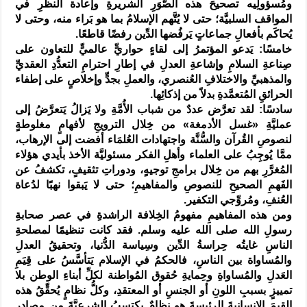
ومُسؤولِيه تصحيحَ هذه الصُّوَرِ الشريرةِ وإعادة النظَرِ في
المواقف السلبيَّة؛ حتى لا يُتَّهم الإسلامُ بما هو بَراء منه، وحتى لا
يُحاكَم بأفعالِ جماعاتٍ يَرفُضها الدِّين رفضًا قاطعًا.
خامسًا: يَدعو المؤتمرُ إلى لقاءٍ حواريٍّ عالميٍّ للتعاون على
صِناعةِ السلامِ وإشاعةِ العدلِ في إطارِ احترامِ التعدُّدِ العقديِّ
والمذهبيِّ والاختلافِ العُنصري، والعملِ بجدٍّ وإخلاصٍ على إطفاء
الحرائقِ المُتعمَّدةِ بدلاً من إذكائِها.
سادسًا: لقد تعرَّض عددٌ من شباب الأُمَّةِ ولا يَزالُ يَتعرَّضُ إلى
عمليَّةِ «غسل الأدمغة» من خِلال الترويجِ لأفهامٍ مغلوطةٍ
لنصوصِ القُرآن والسُّنَّة واجتهادات العُلمَاء أفضت إلى الإرهاب،
ممَّا يُوجِبُ على العلماء وأهلِ الفكر مسئوليَّة الأخذ بأيدي هؤلاء
المُغرَّرِ بهم من خِلال برامجِ توجيهٍ، ودوراتِ تثقيفٍ، تكشفُ عن
الفَهمِ الصحيحِ للنصوصِ والمفاهيمِ؛ حتى لا يَبقوا نهبًا لدُعاة
العُنفِ، ومُروِّجي التكفير.
ومن هذه المفاهيمِ مفهومُ الخِلافة الراشدةِ في عصر صحابةِ
رسولِ الله صلى الله عليه وسلم. فقد كانت تنظيمًا لمصلحةِ
الناسِ غايتُه حِراسةُ الدِّين وسِياسة الدُّنيا، وتحقيقُ العدلِ
والمُساواة بين الناسِ، فالحكمُ في الإسلام يَتأسَّسُ على قِيَمِ
العَدلِ والمُساواةِ وحِمايةِ حُقوق المُواطنة لكلِّ أبناءِ الوطن بلا
تمييزٍ بسببِ اللونِ أو الجنسِ أو المعتقدِ، وكلُّ نظامٍ يُحقِّقُ هذه
القيمَ الإنسانيةَ الرئيسةَ هو نظامٌ يكتسبُ الشرعيَّةَ من مصادر