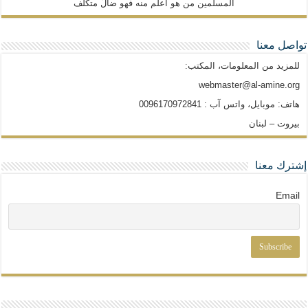
المسلمين من هو أعلم منه فهو ضالّ متكلّف
تواصل معنا
للمزيد من المعلومات، المكتب:
webmaster@al-amine.org
هاتف: موبايل، واتس آب : 0096170972841
بيروت – لبنان
إشترك معنا
Email