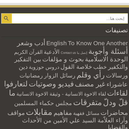
Search Button
تصنيفات
أدب وشعر
English
To Know One Another
أسئلة وأجوبة
الأدعية
القرآن الكريم
إتصل بنا Contact us
الوحدة الاسلامية
بحوث و مؤلفات
بين التفكير
والتكفير
خلاصة القول
دين
خطب
دروس حوزوية
رأي وقلم
ورسالات
رسائل الزوار
رمضانيات
فيديو وصوتيات
لتعارفوا
غير مصنف
عاشوراء
ما
لقاءات
لقاء الاخوة الانسانية - وثيقة الاخوة الانسانية
متفرقات
قلّ ودلّ
مجلس حكماء المسلمين
مقابلات
محاضرات
مفاهيم
مواقف
مسائل فقهية
وآراء العلاّمة السيد علي الأمين من الأحداث
والقضايا