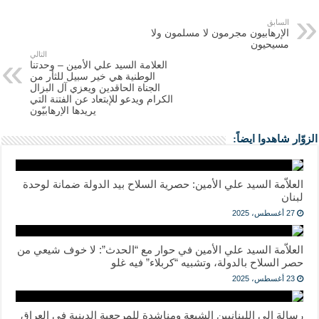
السابق
الإرهابيون مجرمون لا مسلمون ولا
مسيحيون
التالي
العلامة السيد علي الأمين – وحدتنا
الوطنية هي خير سبيل للثأر من
الجناة الحاقدين ويعزي آل البزال
الكرام ويدعو للإبتعاد عن الفتنة التي
يريدها الإرهابيّون
الزوّار شاهدوا ايضاً:
العلاّمة السيد علي الأمين: حصرية السلاح بيد الدولة ضمانة لوحدة
لبنان
27 أغسطس، 2025
العلاّمة السيد علي الأمين في حوار مع “الحدث”: لا خوف شيعي من
حصر السلاح بالدولة، وتشبيه “كربلاء” فيه غلو
23 أغسطس، 2025
رسالة إلى اللبنانيين الشيعة ومناشدة للمرجعية الدينية في العراق