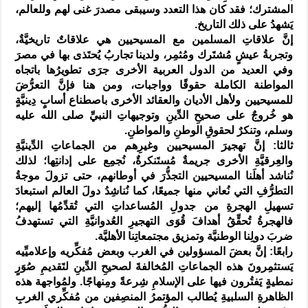
المشترك؛ فقد كان هذا التعدد وسيبقى مصدرَ غنى لهم وللعالم،
يَشهدُ على ذلك التاريخ.
إنَّ علاقاتِ المسلمين مع المسيحيين هي علاقاتٌ تاريخيَّةٌ،
وتجربةُ عيشٍ مُشتَرك ومُثمِر، ولدينا تجاربُ يُحتَذى بها في مصرَ
وفي العديد من الدول العربية الأخرى جرَى تطويرُها باتجاه
المواطنة الكاملة حقوقًا وواجبات، ومن هنا فإنَّ التعرُّضَ
للمسيحيين ولأهل الأديان والعقائد الأخرى باصطناع أسابٍ دِينيَّةٍ
هو خُروجٌ على صحيحِ الدِّينِ وتوجيهاتِ النبيِّ صلى الله عليه
وسلم، وتنكرٌ لحقوقِ الوطنِ والمواطنِ.
ثالثا: إنَّ تهجيرَ المسيحيين وغيرِهم من الجماعاتِ الدِّينيَّةِ
والعِرقيَّةِ الأخرى جريمةٌ مُستَنكرةٌ، نُجمِع على إدانتِها؛ لذلك
نُناشد أهلَنا المسيحيين التجذُّرَ في أوطانهم، حتى تزولَ موجةُ
التطرُّفِ التي نُعاني منها جميعًا، كما نُناشِدُ دولَ العالم استبعادَ
تسهيلِ الهجرةِ من جدولِ المُساعداتِ التي تُقدِّمُها إليهم؛
فالهجرةُ تُحقِّقُ أهدافَ قُوَى التهجيرِ العُدوانيَّةِ التي تستهدفُ
ضربَ دولِنا الوطنيَّة وتمزيق مجتمعاتِنا الأهليَّة.
رابعًا: إنَّ بعضَ المسؤولين في الغرب وبعض مُفكِّريه وإعلاميِّيه
يَستثمِرونَ هذه الجماعاتِ المُخالفةَ لصحيحِ الدِّينِ لتَقديمِ صُوَرٍ
نمطيةٍ يَفتُرون فيها على الإسلامِ شِرعةً ومِنهاجًا. ولمُواجهة هذه
الظاهرةِ السلبيةِ يُطالب المؤتمرُ المنصِفين من مُفكِّري الغربِ