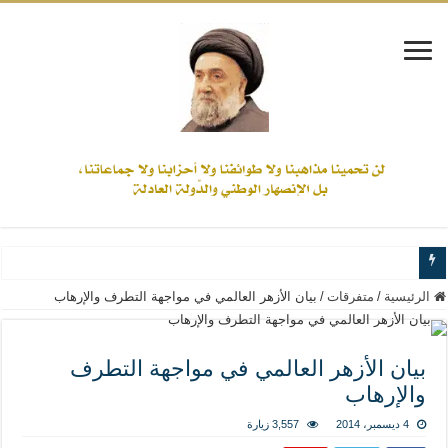
www.alamine.net
الرئيسية
/
متفرقات
/
بيان الأزهر العالمي في مواجهة التطرف والإرهاب
مواقف وآراء العلاّمة السيد علي الأمين من الأحداث والقضايا - اضغط للاطلاع
إذا كان التسنن هو الإيمان بسنة رسول الله ( صلى الله عليه وآله) فكلّ المسلمين سن
بيان الأزهر العالمي في مواجهة التطرف
والإرهاب
علاقات المذاهب والأديان لا يجوز أن تكون على حساب الأوطان
لن تحمينا مذاهبنا ولا طوائفنا ولا أحزابنا ولا جماعاتنا، بل الإنصهار الوطني والدولة العا
4 ديسمبر، 2014
3,557 زيارة