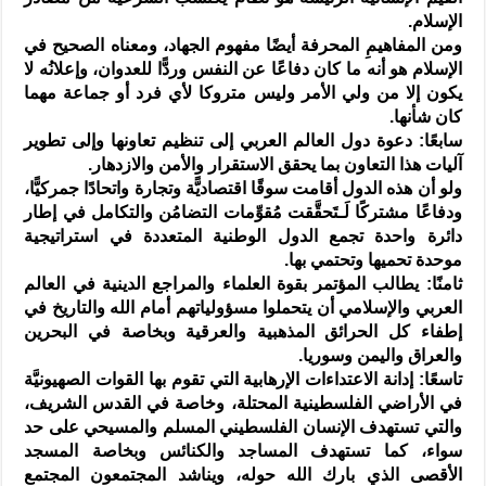
الإسلام.
ومن المفاهيمِ المحرفة أيضًا مفهوم الجهاد، ومعناه الصحيح في
الإسلام هو أنه ما كان دفاعًا عن النفس وردًّا للعدوان، وإعلانُه لا
يكون إلا من ولي الأمر وليس متروكا لأي فرد أو جماعة مهما
كان شأنها.
سابعًا: دعوة دول العالم العربي إلى تنظيم تعاونها وإلى تطوير
آليات هذا التعاون بما يحقق الاستقرار والأمن والازدهار.
ولو أن هذه الدول أقامت سوقًا اقتصاديًّة وتجارة واتحادًا جمركيًّا،
ودفاعًا مشتركًا لَـتَحقَّقت مُقوِّمات التضامُن والتكامل في إطار
دائرة واحدة تجمع الدول الوطنية المتعددة في استراتيجية
موحدة تحميها وتحتمي بها.
ثامنًا: يطالب المؤتمر بقوة العلماء والمراجع الدينية في العالم
العربي والإسلامي أن يتحملوا مسؤولياتهم أمام الله والتاريخ في
إطفاء كل الحرائق المذهبية والعرقية وبخاصة في البحرين
والعراق واليمن وسوريا.
تاسعًا: إدانة الاعتداءات الإرهابية التي تقوم بها القوات الصهيونيَّة
في الأراضي الفلسطينية المحتلة، وخاصة في القدس الشريف،
والتي تستهدف الإنسان الفلسطيني المسلم والمسيحي على حد
سواء، كما تستهدف المساجد والكنائس وبخاصة المسجد
الأقصى الذي بارك الله حوله، ويناشد المجتمعون المجتمع