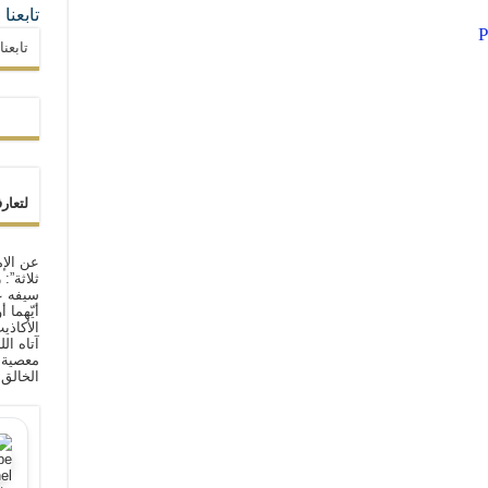
تابعنا
تابعن
لتعار
عن الإم
ثلاثة”:
سيفه ع
أيّهما 
الأكاذي
آتاه ال
معصية ا
الخالق