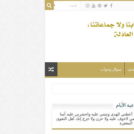
تدى
سؤال وجواب
ية الأيام
لسلام) فكلّ المسلمين شيعة.
 أعطني الهدى وثبتني عليه واحشرني عليه آمنا
ن لاخوف عليه ولا حزن ولا جزع إنك أهل التقوى
المغفرة