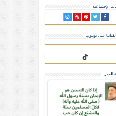
ت الإجتماعية
لا تمنحهم الامتيازات أنساب و أديان
قناتنا على يوتيوب
 القول