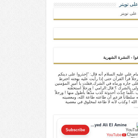
 على تويتر
ا على تويتر
فوا - النشرة الشهرية
ام علي عليه السلام أنه قال: “إحذروا على دينكم
 رجلاً قرأ القرآن حتى إذا رأيت عليه بهجته اخترط
لى جاره ورماه في الشرك,فقلت يا أمير المؤمنين
أولى بالشرك ؟:قال:الرامي ! ورجلاً استخفّته
ب ،كلّما حدّث أحدوثة كذب مدّها بأطول منها ! ورجلاً
له سلطاناً فزعم أن طاعته طاعة الله، ومعصيته
لله ! وكذب لأنه لا طاعة لمخلوق في معصية
…
Sayyed Ali El Amine
Subscribe
YouTube