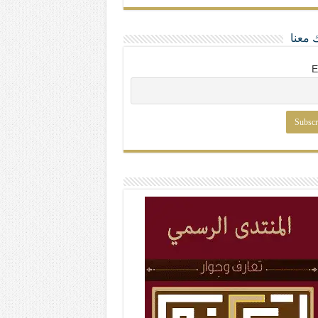
 معنا
E