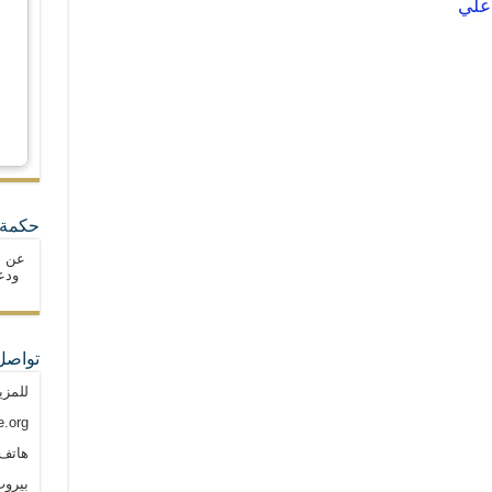
حكمة 
عن ا
ودع
تواصل
للمزي
.org
هاتف: م
بيروت