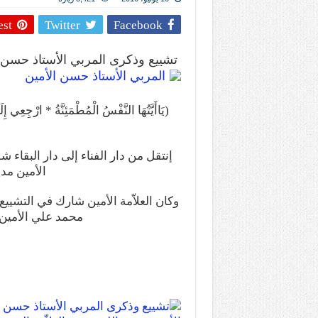
المذاهب ليست قدرًا لا يمكن تجاوزه
est
Twitter
Facebook
ليست المنفعة تأتي من إسلامية النّظام ك
المتهاون بوطنه متهاون بدينه حتماً
تشييع وذكرى المربي الأستاذ حسن ا
نسج العلاقة مع الآخر تكون من خلال منظوم
(يَاأَيَّتُهَا النَّفْسُ الْمُطْمَئِنَّةُ * ارْجِعِي
تيك توك
إنتقل من دار الفناء إلى دار البقاء ش
الأمين مد
وكان العلاّمة الأمين شارك في التشييع
محمد علي الأمين 