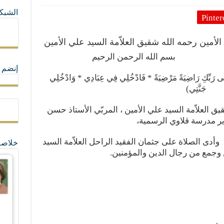
الشبكا
Pinter
ما لا تأتي المضرة من مسيحية النظام
لأمين رحمه الله شقيق العلاّمة السيد علي الأمين
ة القيم و المبادئ الانسانية التي تجعل الناس سواسية لا تفرق بينهم أعراق و ألوان و 
بسم الله الرحمن الرحيم
إنضم ل
 إِلَى رَبِّكِ رَاضِيَةً مَرْضِيَةً * فَادْخُلِي فِي عِبَادِي * وَادْخُلِي
جَنَّتِي)
قيق العلاّمة السيد علي الأمين ، المربّي الأستاذ حسن
ير مدرسة قلاوي الرسمية،
 وأدى الصلاة على جثمان الفقيد الراحل العلاّمة السيد
خلاصة
وجمع من رجال الدين والمؤمنين.