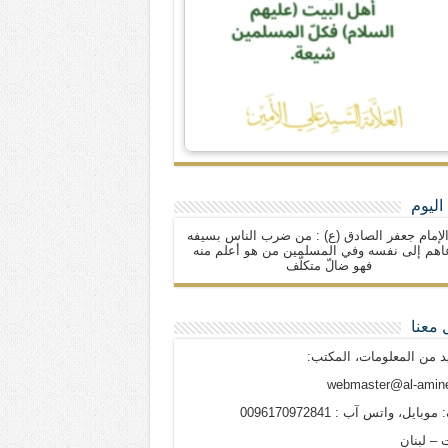
اليوم
لإمام جعفر الصادق (ع) : من ضرب الناس بسيفه
اهم إلى نفسه وفي المسلمين من هو أعلم منه
فهو ضالّ متكلّف
 معنا
د من المعلومات، المكتب:
webmaster@al-amine
وبايل، واتس آب : 0096170972841
 – لبنان