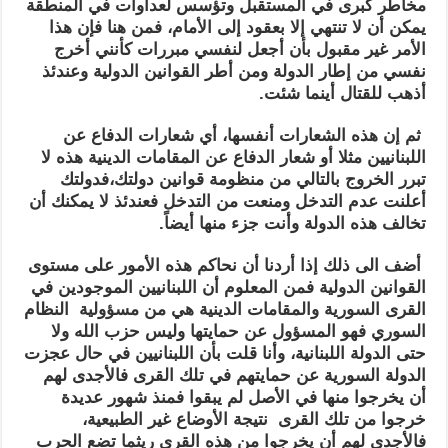
مخاطر كبرى في المستقبل وتؤسس لعداوات في المنطقة
يمكن أن لا تنتهي إلا بعقود إلى الأمام، فمن هنا فإن هذا
الأمر غير مقبول بأن أجعل لنفسي مبررات كأنني أخرج
نفسي من إطار الدولة ومن أطر القوانين الدولية وعندئذ
أذهب للقتال أينما شئت.
ثم إن هذه الشعارات أنفسها، أي شعارات الدفاع عن
اللبنانيين مثلا أو شعار الدفاع عن المقامات الدينية هذه لا
تبرر الخروج بالتالي من منظومة قوانين دولتك،فدولتك
أعلنت عدم التدخل ومنعت من التدخل فعندئذ لا يمكنك أن
تخالف هذه الدولة وأنت جزء منها أيضاً.
أضف الى ذلك إذا أردنا أن نحاكم هذه الأمور على مستوى
القوانين الدولية فمن المعلوم أن اللبنانيين الموجودين في
القرى السورية والمقامات الدينية هي من مسؤولية النظام
السوري فهو المسؤول عن حمايتها وليس حزب الله ولا
حتى الدولة اللبنانية، وأنا قلت بأن اللبنانيين في حال عجزت
الدولة السورية عن حمايتهم في تلك القرى فالأجدى لهم
أن يخرجوا منها في الأصل لم يبقوا فمنذ شهور عديدة
خرجوا من تلك القرى نتيجة الأوضاع غير الطبيعية،
فالأجدى لهم أن يخرجوا من هذه القرى ريثما تضع الحرب