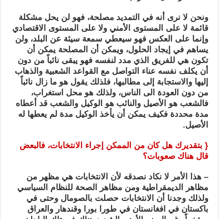
ونحن لا نرى أنه في التمديد مصلحة، فهو لن يحل مشكلة
قائمة لا على المستوى الأمني ولا على المستوى الاقتصادي
وإنما على العكس فهو سيعطي سمعة سيئة عن البلد، ولن
يساهم في إيجاد الحلول، ويمكن أن المصلحة يمكن أن
تكون هي للفريق الذي مدد لنفسه فهو يبقى نائباً من دون
أن يكلف نفسه عناء التواصل مع القواعد الشعبية والذهاب
إليها والاستجابة إلى مطالبها، فلذلك يقول هو ما زال نائباً
من دون العودة الى الناس، ولذلك هو محل استغراب،
فالشعب هو الأصيل والنائب هو الوكيل والشعب قد أعطاه
مدة محددة فكيف يمكن أن يأخذ الوكيل مدة لم يعطها له
الأصيل.
{ بتقديرك هل كان من الممكن إجراء الانتخابات، فالبعض
قال هناك صعوبات؟
– هذا الأمر لا نكاد نصدقه لأن الانتخابات هي مظهر من
مظاهر الديمقراطية ومن مظاهر الصحة للنظام السياسي
ولذلك وجدنا أن الانتخابات حصلت بالصومال وحتى في
باكستان في افغانستان في طورا بورا وقندهار والعراق