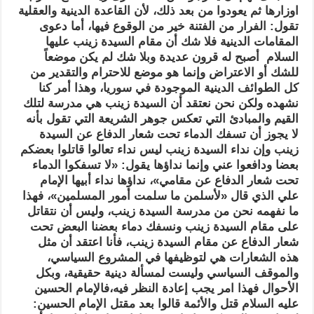
اوزارها ثم يعودوا من بعد ذلك، لأن القاعدة الدينية والعقلية
تقول: الفرار من الفتنة خير من الوقوع فيها، أما دعوى
المقامات الدينية فلا شك أن مقام السيدة زينب عليها
السلام أصبح له قرون عديدة وبلا شك لم يكن موضعاً
للشك أو الاعتراض وإنما هو موضع للاحترام والتقدير من
كل الطوائف الدينية الموجودة في سوريا، وهذا أمر كنا
نشهده ولكن نحن نعتقد أن السيدة زينب هي مدرسة لتلك
القيم والمبادئ التي تعكس جوهر الشريعة التي تقول بأنه
لا يجوز أن تسفك الدماء تحت شعار الدفاع عن السيدة
زينب وإن نداء السيدة زينب ليس نداء تعالوا قاتلوا بعضكم
بعضا ودافعوا عني وإنما نداؤها يقول: «لا تسفكوا الدماء
تحت شعار الدفاع عن مقامي»، نداؤها نداء أبيها الإمام
علي الذي قال «لأسلمن ما سلمت أمور المسلمين»، فهذا
ما نفهمه نحن من مدرسة السيدة زينب، وليس أن نتقاتل
على مقام السيدة زينب ونسفك دماء بعضنا البعض تحت
شعار الدفاع عن مقام السيدة زينب، فأنا اعتقد أن مثل
هذه الشعارات هي لتوظيفها في المشروع السياسي،
والموقف السياسي وليست لمسألة دينية حقيقية، وبكل
الأحوال فهذا امر يجب إعادة النظر فيه،فالإمام الحسين
عليه السلام قتل والأئمة قالوا بعد مقتل الإمام الحسين: