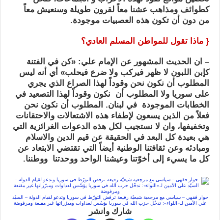
كطوائف ومذاهب عشنا معاً لقرون طويلة وسنعيش معاً
من دون أن تكون هذه العصبيات موجودة.
{ ماذا تقول للمواطن المسلم العادي؟
– ان الحديث المشهور عن الإمام علي: «كن في الفتنة
كإبن اللبون لا ظهر فيركب ولا ضرع فيحلب» أي أنه ليس
المطلوب أن نكون نحن وقوداً لهذا الصراع الذي يجري
على سوريا ولا المطلوب أن نكون وقوداً لهذا التصعيد في
الخطابات الموجودة في لبنان. المطلوب أن نكون نحن
فعلاً من الذين يسعون لإطفاء هذه الاشتعالات والاحتقانات
وتخفيفها، وان لا نستجيب لكل هذه الدعوات الغرائزية التي
هي بعيدة كل البعد في الحقيقة عن قيم الدين والاسلام
ومبادئه وعن ثقافتنا الوطنية أيضاً التي تقتضي الابتعاد عن
كل ما يسيء إلى أخوّتنا وعيشنا الواحد ووحدتنا ووطننا.
حوار فقهي – سياسي مع مرجعية شيعيّة رفيعة ترفض التورّط في سوريا وتدعو لقيام الدولة – السيّد
علي الأمين لـ «اللواء»: تدخّل حزب الله في سوريا يؤسّس لعداوات ومبرّراتها غير مقنعة ومرفوضة
شارك وانشر