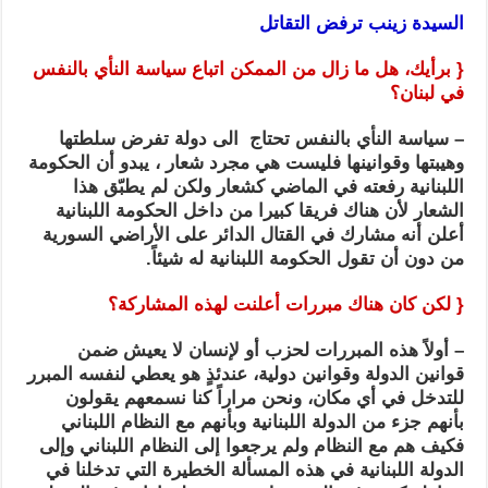
السيدة زينب
ترفض التقاتل
{ برأيك، هل ما زال من الممكن اتباع سياسة النأي بالنفس
في لبنان؟
– سياسة النأي بالنفس تحتاج الى دولة تفرض سلطتها
وهيبتها وقوانينها فليست هي مجرد شعار ، يبدو أن الحكومة
اللبنانية رفعته في الماضي كشعار ولكن لم يطبّق هذا
الشعار لأن هناك فريقا كبيرا من داخل الحكومة اللبنانية
أعلن أنه مشارك في القتال الدائر على الأراضي السورية
من دون أن تقول الحكومة اللبنانية له شيئاً.
{ لكن كان هناك مبررات أعلنت لهذه المشاركة؟
– أولاً هذه المبررات لحزب أو لإنسان لا يعيش ضمن
قوانين الدولة وقوانين دولية، عندئذٍ هو يعطي لنفسه المبرر
للتدخل في أي مكان، ونحن مراراً كنا نسمعهم يقولون
بأنهم جزء من الدولة اللبنانية وبأنهم مع النظام اللبناني
فكيف هم مع النظام ولم يرجعوا إلى النظام اللبناني وإلى
الدولة اللبنانية في هذه المسألة الخطيرة التي تدخلنا في