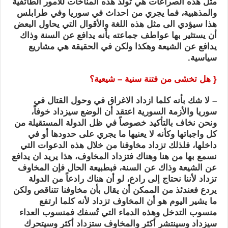
مثل هذه الصراعات هي تولد هذه المناخات للأمور الطائفية
والمذهبية، فما يجري من احداث في سوريا وفي طرابلس
هذا سيؤدي الى مثل هذه اللغة والأقوال التي يحاول البعض
أن يستثير بها عواطف جماعته بأنه يدافع عن السنة وذاك
يدافع عن الشيعة وهكذا ولكن في الحقيقة هي مشاريع
سياسية.
{ هل تخشى من فتنة سنية – شيعية؟
– لا شك بأنه كلما ازداد الاغراق في وحول القتال في
سوريا والأزمة السورية اعتقد أن الوضع سيزداد خوفاً،
ونحن نخاف بالتأكيد خصوصاً في ظل الدولة المستقيلة من
كل واجباتها وكأنه لا يعنيها ما يجري على حدودها أو في
داخلها، فلذلك تزداد مخاوفنا من خلال هذه الدعوات التي
نسمع بها من هنا وهناك فتزداد المخاوف، هذا يريد ان يدافع
عن الشيعة وذاك عن السنة، فبطبيعة الحال فإن المخاوف
تزداد لأننا نحتاج إلى رادع، لو أن هناك رادعاً من الدولة
يردع فعندئذ من الممكن أن يقال بأن مخاوفنا تتناقص ولكن
ما يشير اليوم هو أن المخاوف تزداد لأنه كلما ارتفع
منسوب التدخل وهذه الدماء التي تُسفك فمنسوب العداء
سيزداد وسينتشر أكثر والمخاوف ستزداد أكثر وسيتحرك