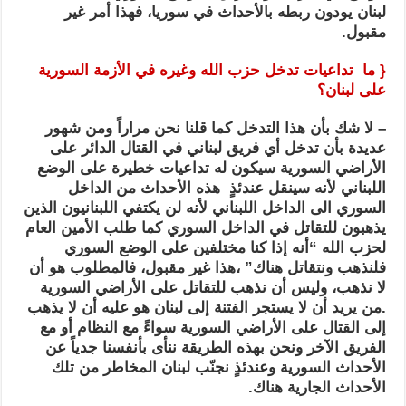
لبنان يودون ربطه بالأحداث في سوريا، فهذا أمر غير
مقبول.
{ ما تداعيات تدخل حزب الله وغيره في الأزمة السورية
على لبنان؟
– لا شك بأن هذا التدخل كما قلنا نحن مراراً ومن شهور
عديدة بأن تدخل أي فريق لبناني في القتال الدائر على
الأراضي السورية سيكون له تداعيات خطيرة على الوضع
اللبناني لأنه سينقل عندئذٍ هذه الأحداث من الداخل
السوري الى الداخل اللبناني لأنه لن يكتفي اللبنانيون الذين
يذهبون للتقاتل في الداخل السوري كما طلب الأمين العام
لحزب الله “أنه إذا كنا مختلفين على الوضع السوري
فلنذهب ونتقاتل هناك” ،هذا غير مقبول، فالمطلوب هو أن
لا نذهب، وليس أن نذهب للتقاتل على الأراضي السورية
.من يريد أن لا يستجر الفتنة إلى لبنان هو عليه أن لا يذهب
إلى القتال على الأراضي السورية سواءً مع النظام أو مع
الفريق الآخر ونحن بهذه الطريقة ننأى بأنفسنا جدياً عن
الأحداث السورية وعندئذٍ نجنّب لبنان المخاطر من تلك
الأحداث الجارية هناك.