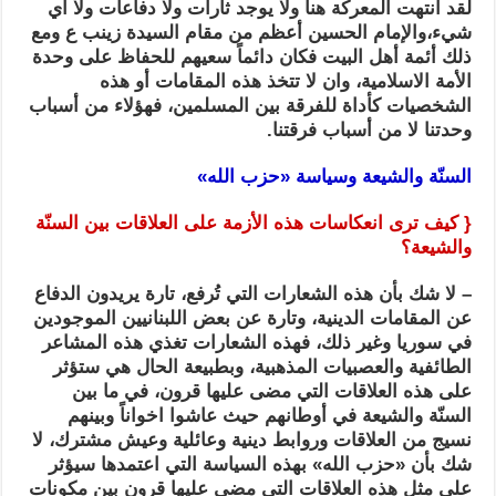
لقد انتهت المعركة هنا ولا يوجد ثارات ولا دفاعات ولا أي
شيء،والإمام الحسين أعظم من مقام السيدة زينب ع ومع
ذلك أئمة أهل البيت فكان دائماً سعيهم للحفاظ على وحدة
الأمة الاسلامية، وان لا تتخذ هذه المقامات أو هذه
الشخصيات كأداة للفرقة بين المسلمين، فهؤلاء من أسباب
وحدتنا لا من أسباب فرقتنا.
السنّة والشيعة
وسياسة «حزب الله»
{ كيف ترى انعكاسات هذه الأزمة على العلاقات بين السنّة
والشيعة؟
– لا شك بأن هذه الشعارات التي تُرفع، تارة يريدون الدفاع
عن المقامات الدينية، وتارة عن بعض اللبنانيين الموجودين
في سوريا وغير ذلك، فهذه الشعارات تغذي هذه المشاعر
الطائفية والعصبيات المذهبية، وبطبيعة الحال هي ستؤثر
على هذه العلاقات التي مضى عليها قرون، في ما بين
السنّة والشيعة في أوطانهم حيث عاشوا اخواناً وبينهم
نسيج من العلاقات وروابط دينية وعائلية وعيش مشترك، لا
شك بأن «حزب الله» بهذه السياسة التي اعتمدها سيؤثر
على مثل هذه العلاقات التي مضى عليها قرون بين مكونات