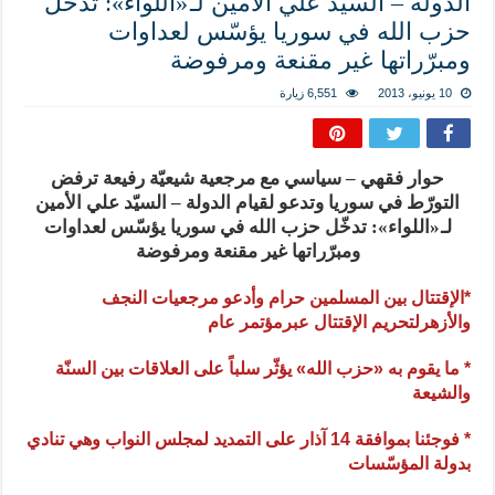
الدولة – السيّد علي الأمين لـ «اللواء»: تدخّل
المذاهب ليست قدرًا لا يمكن تجاوزه
حزب الله في سوريا يؤسّس لعداوات
ليست المنفعة تأتي من إسلامية النّظام كما لا تأتي المضرة من مسيحية النظام
ومبرّراتها غير مقنعة ومرفوضة
المتهاون بوطنه متهاون بدينه حتماً
10 يونيو، 2013
6,551 زيارة
نسج العلاقة مع الآخر تكون من خلال منظومة القيم و المبادئ الانسانية التي تجعل الن
حوار فقهي – سياسي مع مرجعية شيعيّة رفيعة ترفض
التورّط في سوريا وتدعو لقيام الدولة – السيّد علي الأمين
لـ «اللواء»: تدخّل حزب الله في سوريا يؤسّس لعداوات
ومبرّراتها غير مقنعة ومرفوضة
*الإقتتال بين المسلمين حرام وأدعو مرجعيات النجف
والأزهرلتحريم الإقتتال عبرمؤتمر عام
* ما يقوم به «حزب الله» يؤثّر سلباً على العلاقات بين السنّة
والشيعة
* فوجئنا بموافقة 14 آذار على التمديد لمجلس النواب وهي تنادي
بدولة المؤسّسات