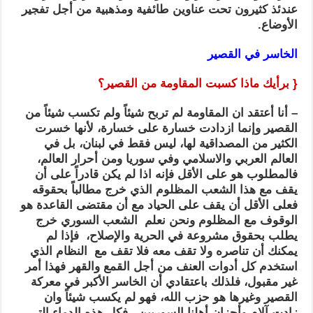
عندئذ كثيرون تحت عناوين طائفية ومذهبية من أجل تفجير
الأوضاع.
الخاسر في القصير
{ برأيك ماذا كسبت المقاومة من القصير؟
– أنا أعتقد ان المقاومة لم تربح شيئاً ولم تكسب شيئاً من
القصير وإنما ازدادت خسارة على خسارة، لأنها خسرت
الكثير من المصداقية لها، ليس فقط في لبنان، بل في
العالم العربي والاسلامي وفي سوريا ومن أحرار العالم،
فالمطلوب هو على الأقل فإنه اذا لم يكن قادراً على أن
يقف مع هذا الشعب المظلوم الذي خرج مطالباً بحقوقه
فعلى الأقل أن يقف على الحياد مع أن مقتضى القاعدة هو
الوقوف مع المظلوم ونحن نعلم الشعب السوري خرج
يطلب بحقوق مشروعة في الحرية والإصلاح، فإذا لم
يمكنك أن تناصره ولا تقف معه فلا تقف مع النظام الذي
استخدم كل أدوات العنف من أجل القمع والقهر فهذا أمر
غير مقبول، فلذلك باعتقادي أن الخاسر الأكبر في معركة
القصير وغيرها هو حزب الله، فهو لم يكسب شيئاً وان
زادت آلام وأحزان أهلنا السوريين ، فكل هذه الدماء التي