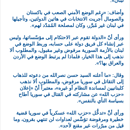
لبنان».
وأضاف: «رغم الوضع الأمني الصعب في باكستان
والصومال أُجريت الانتخابات في هاتين الدولتين، وتأجيلها
في لبنان غير مُبرَّر، وكان لمصلحة المُمَدّد لهم».
ورأى أنّ «الدولة تقوم عبر الاحتكام إلى مؤسّساتها، وليس
عبر إنشاء كل فريق دولة على حسابه، وربط الوضع في
لبنان بالأزمة السورية مرفوض وغير مقبول، والمطلوب ألا
نذهب إلى هذا الخيار، فلماذا لم يرتبط الوضع في الأردن
والعراق بها؟».
وقال: «ما أعلنه السيد حسن نصرالله من دعوته للذهاب
إلى التقاتل في سوريا مرفوض، والمطلوب ألا نذهب
كلبنانيين لمساندة النظام أو غيره»، معتبراً أنّ «إعلان
«حزب الله» عن مشاركته في القتال في سوريا أطاح
بسياسة النأي بالنفس».
ورأى أنَّ «تدخُّل «حزب الله» عسكرياً في سوريا قضية
خطيرة ومرفوضة تؤسِّس لعداوات لن تنتهي بقرون، وما
قيل من مبرّرات غير مقنع لأحد».