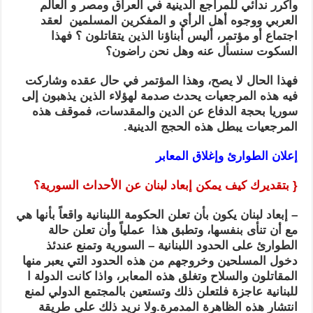
وأكرر ندائي للمراجع الدينية في العراق ومصر و العالم
العربي ووجوه أهل الرأي و المفكرين المسلمين لعقد
اجتماع أو مؤتمر، أليس أبناؤنا الذين يتقاتلون ؟ فهذا
السكوت سنسأل عنه وهل نحن راضون؟
فهذا الحال لا يصح، وهذا المؤتمر في حال عقده وشاركت
فيه هذه المرجعيات يحدث صدمة لهؤلاء الذين يذهبون إلى
سوريا بحجة الدفاع عن الدين والمقدسات، فموقف هذه
المرجعيات يبطل هذه الحجج الدينية.
إعلان الطوارئ
وإغلاق المعابر
{ بتقديرك كيف يمكن إبعاد لبنان عن الأحداث السورية؟
– إبعاد لبنان يكون بأن تعلن الحكومة اللبنانية واقعاً بأنها هي
مع أن تنأى بنفسها، وتطبق هذا عملياً وأن تعلن حالة
الطوارئ على الحدود اللبنانية – السورية وتمنع عندئذ
دخول المسلحين وخروجهم من هذه الحدود التي يعبر منها
المقاتلون والسلاح وتغلق هذه المعابر، واذا كانت الدولة ا
للبنانية عاجزة فلتعلن ذلك وتستعين بالمجتمع الدولي لمنع
انتشار هذه الظاهرة المدمرة.ولا نريد ذلك على طريقة