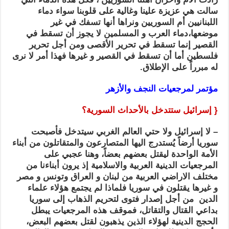
سالت هي عزيزة علينا وغالية على قلوبنا سواء دماء
اللبنانيين أم السوريين ونراها أنها تسفك في غير
موضعها،دماء العرب و المسلمين لا يجوز أن تسقط في
القصير إنما تسقط في تحرير الأقصى ومن أجل تحرير
فلسطين أما أن تسقط في القصير و غيرها فهذا أمر لا نرى
له مبرراً على الإطلاق.
مؤتمر لمرجعيات
النجف والأزهر
{ إسرائيل ستتدخل بالأحداث السورية؟
– لا إسرائيل ولا حتي العالم الغربي سيتدخل فأصبحت
سوريا أرضاً يُستدرج اليها المتصارعون والمتقاتلون من أبناء
الأمة الواحدة ليقتل بعضهم بعضاً، وهنا عجبي على
المرجعيات الدينية العربية والاسلامية إذ يرون أبناءنا من
مختلف الاراضي العربية من لبنان و العراق وتونس و مصر
و غيرها يقتلون في سوريا فلماذا لم يجتمع هؤلاء علماء
الدين من أجل إصدار فتوى لتحريم الذهاب إلى سوريا
بداعي القتال والتقاتل، فموقف هذه المرجعيات يبطل
الحجج الدينية لهؤلاء الذين يذهبون لقتل بعضهم البعض،