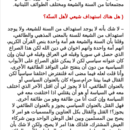
مجتمعاتنا من السنة والشيعة ومختلف الطوائف اللبنانية.
{ هل هناك استهداف شيعي لأهل السنّة؟
– لا شك بأنه لا يوجد استهداف من السنة للشيعة، ولا يوجد
استهداف من الشيعة للسنة بالمعنى المذهبي والطائفي،
وقلنا بأن السنة والشيعة هم أمة واحدة بنص القرآن الكريم،
انهم أمة واحدة وانهم اخوان في دين الله لكن هذا الصراع
الذي حصل في سوريا وقبله في العراق وقبله في لبنان وإن
كان عنوانه سياسي لكن لا يمكن غلق الصراع على الأبواب
السياسية من دون أن ينفتح على النوافذ الطائفية الأخرى،
وأنا قلت لعله فيما مضى انه فلنفترض اختلفنا سياسياً لكن
القتال فيما بيننا حرام،سواء كان بالعنوان السياسي أو
بالعنوان الطائفي، أنا لا يجوز لي أن اقتل الآخر الذي اختلف
معه في السياسة أو هو أن يقتلني اذا اختلفت معه في
السياسة وإن كنت أنا من طائفة وهو من طائفة أخرى.
فهل القتل بالعنوان السياسي يجوز و بالعنوان الطائفي لا
يجوز؟! القتل والقتال بكل العناوين والمسميات هو امر لا
يصح بين المسلمين وبين اهل الوطن الواحد وبين شركاء
العيش المشترك، فلذلك هذا امر لا يصح، ولكن لا شك بأن