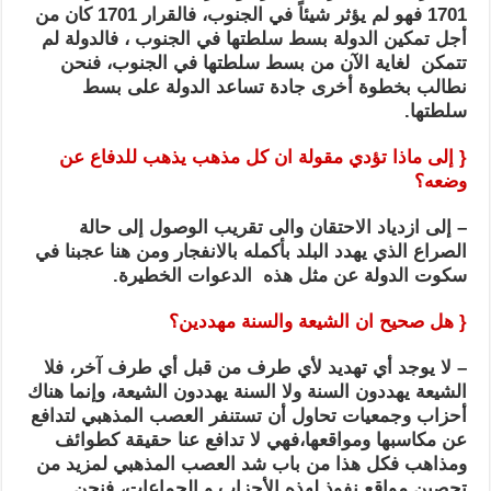
1701 فهو لم يؤثر شيئاً في الجنوب، فالقرار 1701 كان من
أجل تمكين الدولة بسط سلطتها في الجنوب ، فالدولة لم
تتمكن لغاية الآن من بسط سلطتها في الجنوب، فنحن
نطالب بخطوة أخرى جادة تساعد الدولة على بسط
سلطتها.
{ إلى ماذا تؤدي مقولة ان كل مذهب يذهب للدفاع عن
وضعه؟
– إلى ازدياد الاحتقان والى تقريب الوصول إلى حالة
الصراع الذي يهدد البلد بأكمله بالانفجار ومن هنا عجبنا في
سكوت الدولة عن مثل هذه الدعوات الخطيرة.
{ هل صحيح ان الشيعة والسنة مهددين؟
– لا يوجد أي تهديد لأي طرف من قبل أي طرف آخر، فلا
الشيعة يهددون السنة ولا السنة يهددون الشيعة، وإنما هناك
أحزاب وجمعيات تحاول أن تستنفر العصب المذهبي لتدافع
عن مكاسبها ومواقعها،فهي لا تدافع عنا حقيقة كطوائف
ومذاهب فكل هذا من باب شد العصب المذهبي لمزيد من
تحصين مواقع نفوذ لهذه الأحزاب و الجماعات، فنحن