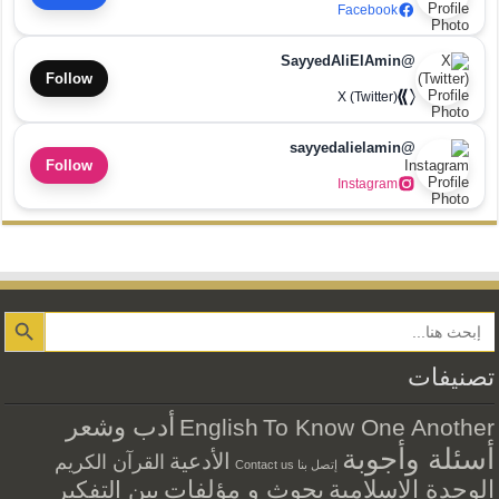
Facebook
@SayyedAliElAmin
Follow
X (Twitter)
@sayyedalielamin
Follow
Instagram
Search Button
تصنيفات
أدب وشعر
English
To Know One Another
أسئلة وأجوبة
الأدعية
القرآن الكريم
إتصل بنا Contact us
الوحدة الاسلامية
بحوث و مؤلفات
بين التفكير