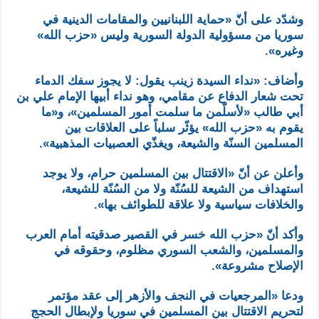
وشدّد على أنّ «حماية اللبنانيين والمقامات الدينية في
سوريا من مسؤولية الدولة السورية وليس «حزب الله»
وغيره».
وأضاف: «نداء السيدة زينب يقول: لا يجوز سفك الدماء
تحت شعار الدفاع عن مقامي، وهو نداء أبيها الإمام علي بن
أبي طالب «لأسلّمن ما سلمت أمور المسلمين»، و«ما
يقوم به «حزب الله» يؤثّر سلباً على العلاقات بين
المسلمين السنّة والشيعة، ويغذّي العصبيات المذهبية».
وأعلن عن أنّ «الاقتتال بين المسلمين حرام، ولا يوجد
استهداف من الشيعة للسُنّة ولا من السُنّة للشيعة،
والخلافات سياسية ولا علاقة للطوائف بها».
وأكد أنّ «حزب الله خسر في القصير صدقيته أمام العرب
والمسلمين، والشعب السوري مظلوم، وحقوقه في
الإصلاح مشروعة».
ودعا «المرجعيات في النجف والأزهر إلى عقد مؤتمر
لتحريم الاقتتال بين المسلمين في سوريا ولإبطال الحجج