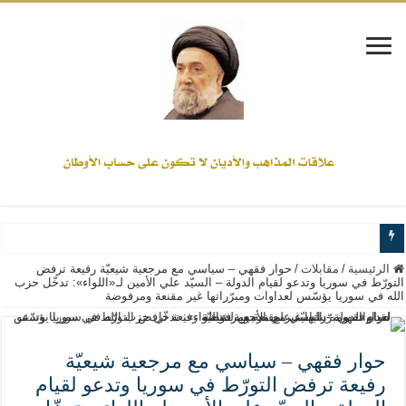
www.alamine.net
الرئيسية
/
مقابلات
/
حوار فقهي – سياسي مع مرجعية شيعيّة رفيعة ترفض
التورّط في سوريا وتدعو لقيام الدولة – السيّد علي الأمين لـ «اللواء»: تدخّل حزب
الله في سوريا يؤسّس لعداوات ومبرّراتها غير مقنعة ومرفوضة
مواقف وآراء العلاّمة السيد علي الأمين من الأحداث والقضايا - اضغط للاطلاع
إذا كان التسنن هو الإيمان بسنة رسول الله ( صلى الله عليه وآله) فكلّ المسلمين سن
علاقات المذاهب والأديان لا يجوز أن تكون على حساب الأوطان
حوار فقهي – سياسي مع مرجعية شيعيّة
رفيعة ترفض التورّط في سوريا وتدعو لقيام
لن تحمينا مذاهبنا ولا طوائفنا ولا أحزابنا ولا جماعاتنا، بل الإنصهار الوطني والدولة العا