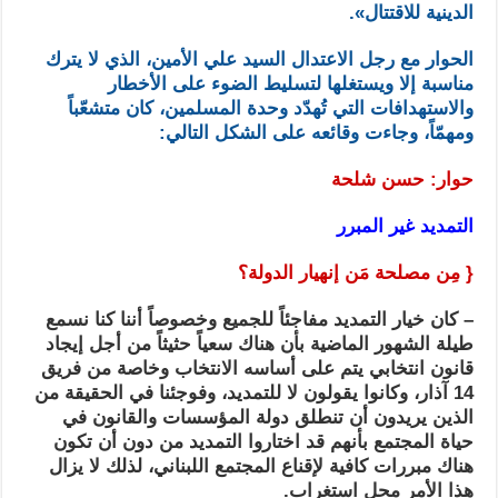
الدينية للاقتتال».
الحوار مع رجل الاعتدال السيد علي الأمين، الذي لا يترك
مناسبة إلا ويستغلها لتسليط الضوء على الأخطار
والاستهدافات التي تُهدّد وحدة المسلمين، كان متشعّباً
ومهمّاً، وجاءت وقائعه على الشكل التالي:
حوار: حسن شلحة
التمديد غير المبرر
{ مِن مصلحة مَن إنهيار الدولة؟
– كان خيار التمديد مفاجئاً للجميع وخصوصاً أننا كنا نسمع
طيلة الشهور الماضية بأن هناك سعياً حثيثاً من أجل إيجاد
قانون انتخابي يتم على أساسه الانتخاب وخاصة من فريق
14 آذار، وكانوا يقولون لا للتمديد، وفوجئنا في الحقيقة من
الذين يريدون أن تنطلق دولة المؤسسات والقانون في
حياة المجتمع بأنهم قد اختاروا التمديد من دون أن تكون
هناك مبررات كافية لإقناع المجتمع اللبناني، لذلك لا يزال
هذا الأمر محل استغراب.