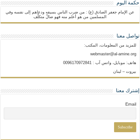
حكمة اليوم
عن الإمام جعفر الصادق (ع) : من ضرب الناس بسيفه ودعاهم إلى نفسه وفي
المسلمين من هو أعلم منه فهو ضالّ متكلّف
تواصل معنا
للمزيد من المعلومات، المكتب:
webmaster@al-amine.org
هاتف: موبايل، واتس آب : 0096170972841
بيروت – لبنان
إشترك معنا
Email