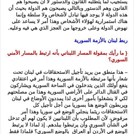
يستجيب لما يتطلبه القانون والدستور لا أن يصبحوا هم
القانون وهم الدستور وبالتالي يصبحون هم الدولة بحيث أن
هذه الدولة لا يوجد فيها تبادل لأشخاص ولا سلطة وإنما
هناك استمرارية لهؤلاء الأشخاص وهذا أمر لا يساعد على
نهوض الدولة وعلى خروجها من العجز الذي هي فيه وعليه.
ربط لبنان
بالأزمة السورية
{ ما رأيك بمقولة المسار اللبناني بأنه ارتبط بالمسار الأمني
السوري؟
– هذا منطق من يريد تأجيل الاستحقاقات في لبنان تحت
شعار بأنها مرتبطة بالأزمة السورية وهذا أمر في اعتقادي
ينفع أولئك الذين يتدخلون في الساحة السورية ويشاركون
في القتال الدائر على الأراضي السورية وهذا من مصلحتهم
لكي لا ينشغلوا بأمور أخرى لذا يمددون الأوضاع في لبنان
ويربطون الوضع هنا بسوريا من أجل تأجيل كل
الاستحقاقات ريثما ينجلي الوضع في سوريا وهذا أمر
مرفوض، لأن المطلوب بأن اللبنانيين لا يكون لهم أي تدخل
في الشأن السوري وأن يرتبطوا ببلدهم. إذ لماذا لا يرتبط
الوضع في الأردن أو العراق بالوضع السوري؟ فلماذا فقط