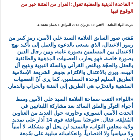
* القاعدة الدينية والعقلية تقول: الفرار من الفتنة خير من
الوقوع فيها
جريدة اللواء اللبنانية – الاثنين,10 حزيران 2013 الموافق 1 شعبان 1434 هـ
مُفتي صور السابق العلامة السيد علي الأمين، رمز كبير من
رموز الاعتدال، الذي يسعى بالدعوة والعمل إلى تأكيد نهج
الاعتدال بين المسلمين بصورة عامة، وبين رجال الدين
بصورة خاصة، فهو يحارب العصبيات المذهبية والطائفية
بالعقل والحجّة وبالنص القرآني وبالسنّة النبوية وبنهج آل
البيت، ويرى بالاعتدال والالتزام بجوهر الشريعة الإسلامية
الطريق السليم لوحدة المسلمين، كما يرى أنّ العصبيات
المذهبية والتحزّب هي الطريق إلى الفتنة والخراب والدمار.
«اللواء» التقت سماحة العلامة السيد علي الأمين وسط
أجواء التوتّر والقلق السائد بعد مشاركة اللبنانيين في
الحدث الأمني السوري، وحاورته حول العديد من العناوين
المُقلِقة، فقال: «فوجئنا بموافقة قوى 14 آذار على تمديد
ولاية مجلس النوّاب، فالتمديد لن يحل أي مشكلة، لا أمنياً
ولا سياسياً ولا اقتصادياً، وانعكاساته سلبية على سُمعة