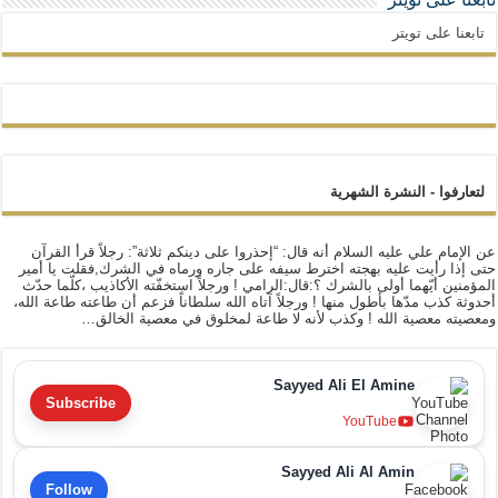
تابعنا على تويتر
لتعارفوا - النشرة الشهرية
عن الإمام علي عليه السلام أنه قال: “إحذروا على دينكم ثلاثة”: رجلاً قرأ القرآن
حتى إذا رأيت عليه بهجته اخترط سيفه على جاره ورماه في الشرك,فقلت يا أمير
المؤمنين أيّهما أولى بالشرك ؟:قال:الرامي ! ورجلاً استخفّته الأكاذيب ،كلّما حدّث
أحدوثة كذب مدّها بأطول منها ! ورجلاً آتاه الله سلطاناً فزعم أن طاعته طاعة الله،
ومعصيته معصية الله ! وكذب لأنه لا طاعة لمخلوق في معصية الخالق…
Sayyed Ali El Amine
Subscribe
YouTube
Sayyed Ali Al Amin
Follow