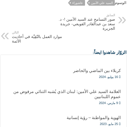
الوسوم
السيد علي الأمين
عاشوراء
السابق
صور التسامح عند السيد الأمين !- د.
سعد بن عبدالقادر القويعي- جريدة
الجزيرة
التالي
موارد العمل بالتّقِيَّة في أحاديث
الأئمة
الزوّار شاهدوا ايضاً:
كربلاء بين الماضي والحاضر
16 يوليو، 2024
العلامة السيد علي الأمين: لبنان الذي يُشبه الثنائي مرفوض من
عموم اللبنانيين
9 مارس، 2024
الهوية والمواطنة – رؤية إنسانية
25 مايو، 2023