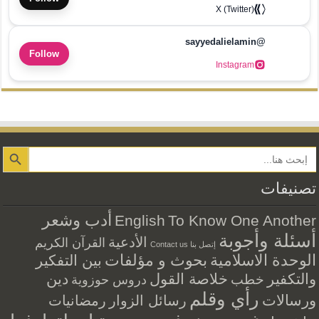
X (Twitter)
@sayyedalielamin
Follow
Instagram
Search Button
تصنيفات
أدب وشعر
English
To Know One Another
أسئلة وأجوبة
الأدعية
القرآن الكريم
إتصل بنا Contact us
الوحدة الاسلامية
بحوث و مؤلفات
بين التفكير
والتكفير
خلاصة القول
دين
خطب
دروس حوزوية
رأي وقلم
ورسالات
رسائل الزوار
رمضانيات