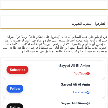
لتعارفوا - النشرة الشهرية
عن الإمام علي عليه السلام أنه قال: “إحذروا على دينكم ثلاثة”: رجلاً قرأ القرآن
حتى إذا رأيت عليه بهجته اخترط سيفه على جاره ورماه في الشرك,فقلت يا أمير
المؤمنين أيّهما أولى بالشرك ؟:قال:الرامي ! ورجلاً استخفّته الأكاذيب ،كلّما حدّث
أحدوثة كذب مدّها بأطول منها ! ورجلاً آتاه الله سلطاناً فزعم أن طاعته طاعة الله،
ومعصيته معصية الله ! وكذب لأنه لا طاعة لمخلوق في معصية الخالق…
Sayyed Ali El Amine
Subscribe
YouTube
Sayyed Ali Al Amin
Follow
Facebook
@SayyedAliElAmin
Follow