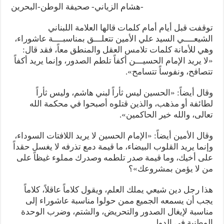
نسج العلاقة مع الآخر تكون من خلال منظومة القيم و المبادئ الانسانية التي تجعل الن
-هشام الزياني- صحيفة الوطن-البحرين
توقفت قبل أيام أمام كلمات قالها العلامة اللبناني
الشيعــــي السيد علي الأمين تتعلـــق بمناسبــــة عاشوراء،
وهي للأمانة كلمات تلامس العقل والمنطق معاً، فقد قال:
«لا يريد الإمام الحسيـــن أكفاً تلطم الصدور، وإنما يريد أكفاً
تتصافح، ونفوساً تتسامح».
وقال أيضاً: «الحسين ليس ثأراً لبني هاشم، وليس ثأراً
لطائفة أو مذهب، والذين قتلوه أصبحوا في محكمة الله
تعالى، والله خير الحاكمين».
وقال الأمين أيضاً: «الإمام الحسين لا يريد اللافتات السوداء،
وإنما يريد القلوب البيضاء، ما قيمة دمع تذرفه لا يغسل حقداً
على أخيك، وما قيمة صدر تلطمه وصدرك مملوء غيظاً على
من لا يؤمن بمشروعك»؟
هذا رجل دين شيعي يملك العلم، ويقول كلاماً عاقلاً، كلاماً
يجب أن يسمعه الجميع ممن حولوا مناسبة عاشوراء إلى
مناسبة لإيغال الصدور والتحريض، والشتم، وضرب الوحدة
الوطنية في الدول.