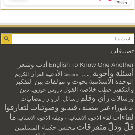
Search Button
تصنيفات
أدب وشعر
English
To Know One Another
أسئلة وأجوبة
الأدعية
القرآن الكريم
إتصل بنا Contact us
الوحدة الاسلامية
بحوث و مؤلفات
بين التفكير
والتكفير
خلاصة القول
دين
خطب
دروس حوزوية
رأي وقلم
ورسالات
رسائل الزوار
رمضانيات
فيديو وصوتيات
لتعارفوا
غير مصنف
عاشوراء
ما
لقاءات
لقاء الاخوة الانسانية - وثيقة الاخوة الانسانية
متفرقات
قلّ ودلّ
مجلس حكماء المسلمين