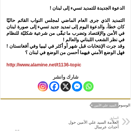
المذاهب ليست قدرًا لا يمكن تجاوزه
الدعوة الجديدة للتمديد تسيء إلى لبنان !
ليست المنفعة تأتي من إسلامية النّظام كما لا تأتي المضرة من مسيحية النظام
التمديد الذي جرى العام الماضي لمجلس النواب القائم حاليّا
المتهاون بوطنه متهاون بدينه حتماً
كان خطأ، والدعوة اليوم إلى تمديد جديد تسيء إلى صورة لبنان
نسج العلاقة مع الآخر تكون من خلال منظومة القيم و المبادئ الانسانية التي تجعل الن
في الأمن والإقتصاد وتضرب ما تبقّى من شرعية شكليّة للنظام
في نظر الشعب اللبناني والعالم !
وقد جرت الإنتخابات قبل شهر أو أكثر في ليبيا وفي أفغانستان !
فهل الوضع الأمني فيهما أحسن من الوضع في لبنان ؟
http://www.alamine.net/t1136-topic
شارك وانشر
الوسوم
السيد علي الأمين
السابق
العلاّمة السيد علي الأمين حول
أحداث عرسال