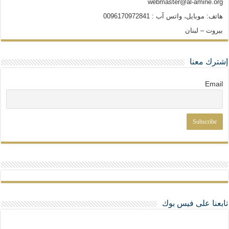
webmaster@al-amine.org
هاتف: موبايل، واتس آب : 0096170972841
بيروت – لبنان
إشترك معنا
Email
تابعنا على فيس بوك