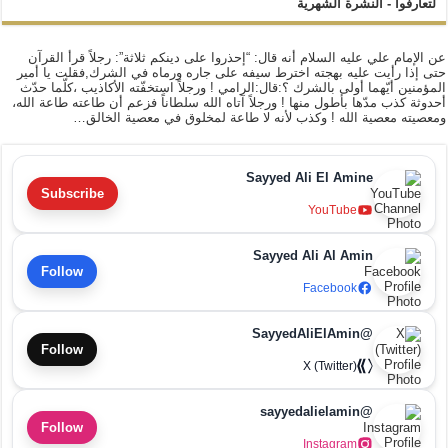
لتعارفوا - النشرة الشهرية
عن الإمام علي عليه السلام أنه قال: “إحذروا على دينكم ثلاثة”: رجلاً قرأ القرآن
حتى إذا رأيت عليه بهجته اخترط سيفه على جاره ورماه في الشرك,فقلت يا أمير
المؤمنين أيّهما أولى بالشرك ؟:قال:الرامي ! ورجلاً استخفّته الأكاذيب ،كلّما حدّث
أحدوثة كذب مدّها بأطول منها ! ورجلاً آتاه الله سلطاناً فزعم أن طاعته طاعة الله،
ومعصيته معصية الله ! وكذب لأنه لا طاعة لمخلوق في معصية الخالق…
Sayyed Ali El Amine
Subscribe
YouTube
Sayyed Ali Al Amin
Follow
Facebook
@SayyedAliElAmin
Follow
X (Twitter)
@sayyedalielamin
Follow
Instagram