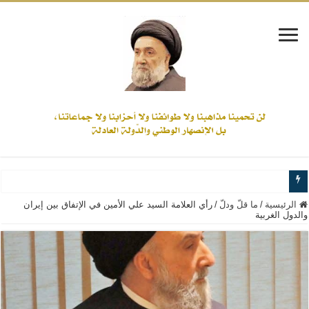
www.alamine.net
الرئيسية
/
ما قلّ ودلّ
/
رأي العلامة السيد علي الأمين في الإتفاق بين إيران
والدول الغربية
مواقف وآراء العلاّمة السيد علي الأمين من الأحداث والقضايا - اضغط للاطلاع
إذا كان التسنن هو الإيمان بسنة رسول الله ( صلى الله عليه وآله) فكلّ المسلمين سن
علاقات المذاهب والأديان لا يجوز أن تكون على حساب الأوطان
لن تحمينا مذاهبنا ولا طوائفنا ولا أحزابنا ولا جماعاتنا، بل الإنصهار الوطني والدولة العا