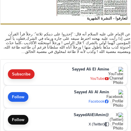
لتعارفوا - النشرة الشهرية
عن الإمام علي عليه السلام أنه قال: “إحذروا على دينكم ثلاثة”: رجلاً قرأ القرآن
حتى إذا رأيت عليه بهجته اخترط سيفه على جاره ورماه في الشرك,فقلت يا أمير
المؤمنين أيّهما أولى بالشرك ؟:قال:الرامي ! ورجلاً استخفّته الأكاذيب ،كلّما حدّث
أحدوثة كذب مدّها بأطول منها ! ورجلاً آتاه الله سلطاناً فزعم أن طاعته طاعة الله،
ومعصيته معصية الله ! وكذب لأنه لا طاعة لمخلوق في معصية الخالق…
Sayyed Ali El Amine
Subscribe
YouTube
Sayyed Ali Al Amin
Follow
Facebook
@SayyedAliElAmin
Follow
X (Twitter)