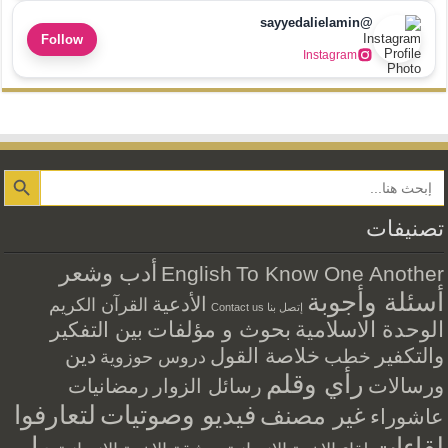
@sayyedalielamin
Follow
Instagram
Search Button
تصنيفات
أدب وشعر
English
To Know One Another
أسئلة وأجوبة
الأدعية
القرآن الكريم
إتصل بنا Contact us
الوحدة الاسلامية
بحوث و مؤلفات
بين التفكير
والتكفير
خلاصة القول
دين
خطب
دروس حوزوية
رأي وقلم
ورسالات
رسائل الزوار
رمضانيات
فيديو وصوتيات
لتعارفوا
غير مصنف
عاشوراء
ما
لقاءات