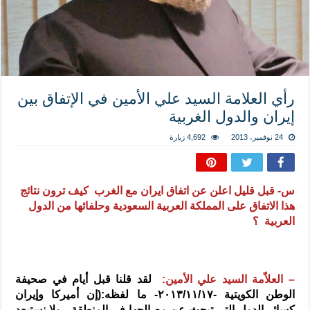
المذاهب ليست قدرًا لا يمكن تجاوزه
ليست المنفعة تأتي من إسلامية النّظام كما لا تأتي المضرة من مسيحية النظام
المتهاون بوطنه متهاون بدينه حتماً
نسج العلاقة مع الآخر تكون من خلال منظومة القيم و المبادئ الانسانية التي تجعل الن
رأي العلامة السيد علي الأمين في الإتفاق بين
إيران والدول الغربية
24 نوفمبر، 2013
4,692 زيارة
س- قبل قليل اعلن عن اتفاق ايران مع الغرب كيف ترون نتائج
هذا الاتفاق على المملكة العربية السعودية وحلفائها من الدول
العربية ؟
– العلاّمة السيد علي الأمين:
لقد قلنا قبل أيام في صحيفة
الوطن الكويتية -٢٠١٣/١١/١٧- ما لفظه:(إن أميركا وإيران
كسائر الدول التي تبحث عن مصالحها في المنطقة ، ولا نستبعد