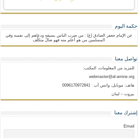
حكمة اليوم
عن الإمام جعفر الصادق (ع) : من ضرب الناس بسيفه ودعاهم إلى نفسه وفي
المسلمين من هو أعلم منه فهو ضالّ متكلّف
تواصل معنا
للمزيد من المعلومات، المكتب:
webmaster@al-amine.org
هاتف: موبايل، واتس آب : 0096170972841
بيروت – لبنان
إشترك معنا
Email