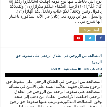
نوح التي يخاطب فيها نوح قومه (فَقُلْتُ اسْتَغْفِرُوا رَبَّكُمْ إِنَّهُ
كَانَ غَفَّارًا (١٠) يُرْسِلِ السَّمَاءَ عَلَيْكُمْ مِدْرَارًا (١١) وَيُمْدِدْكُمْ
بِأَمْوَالٍ وَبَنِينَ وَيَجْعَلْ لَكُمْ جَنَّاتٍ وَيَجْعَلْ لَكُمْ أَنْهَارًا (١٢).
والسؤال هو عن ورود فعل(كان) في الآية المذكورة،باعتبار
أنها تندرج في …
أكمل القراءة »
المصالحة بين الزوجين في الطلاق الرجعي على سقوط حق
الرجوع
22 يناير، 2026
مسائل فقهية
5,421
المصالحة بين الزوجين في الطلاق الرجعي على سقوط حق
الرجوع مسائل فقهية العلاّمة السيد علي الأمين في مسألة
المصالحة على سقوط الرجعة بين الزوجين في الطلاق
الرجعي اختلفت الآراء،فمن العلماء من ذهب إلى صحة
وقوع المصالحة المذكورة،ويترتب عليها سقوط حق رجوع
الزوج في العدة الرجعية إلى زوجته. وقال بعضهم إذا …