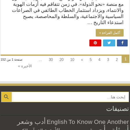
مع منصة «نحو الدولة». في زمن تتفاقم فيه أزمات الهوية
والانتماء، ويزداد استثمار الخطاب الطائفي في الصراعات
السياسية والاجتماعية، والسلطة والمحاصصة، يصبح
استدعاء التاريخ …
أكمل القراءة »
1
...
30
20
10
»
5
4
3
2
صفحة 1 من 152
الأخيرة »
Search Button
تصنيفات
أدب وشعر
English
To Know One Another
أسئلة وأجوبة