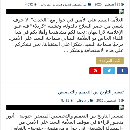
23 أغسطس، 2025
غير مصنف
,
فيديو وصوتيات
,
مقابلات
4,692
العلاّمة السيد علي الأمين في حوار مع “الحدث”: لا خوف
شيعي من حصر السلاح بالدولة، وتشبيه “كربلاء” فيه غلو
الإعلامية لارا نبهان: تحية لكم مشاهدينا وأهلا بكم في هذا
اللقاء الخاص مع العلّامة اللبناني سماحة السيد علي الأمين.
مرحبًا سماحة السيد، شكرًا على استقبالنا. نحن نشكركم
على هذه الاستضافة ونشكر …
أكمل القراءة »
تفسير التاريخ بين التعميم والتخصيص
3 أغسطس، 2025
رأي وقلم
5,421
تفسير التاريخ بين التعميم والتخصيص المصدر: جنوبية – أنور
منصور قراءة في موقف العلاّمة السيد علي الأمين من
«المسألة الشيعية» في حواره مع منصة «جنوبية» بالتعاون