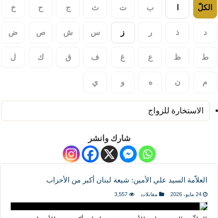
الكلّ
ا
ب
ت
ث
ج
ح
خ
د
ذ
ر
ز
س
ش
ص
ض
ط
ظ
ع
غ
ف
ق
ك
ل
م
ن
ه
و
ي
الاستخارة للزواج
شارك وانشر
العلاّمة السيد علي الأمين: شيعة لبنان أكبر من الأحزاب
24 مايو، 2026
مقابلات
3,557