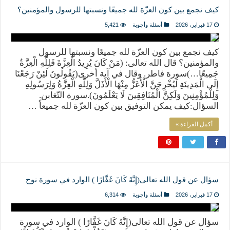
كيف نجمع بين كون العزّة لله جميعًا ونسبتها للرسول والمؤمنين؟
17 فبراير، 2026
أسئلة وأجوبة
5,421
كيف نجمع بين كون العزّة لله جميعًا ونسبتها للرسول
والمؤمنين؟ قال الله تعالى: (مَنْ كَانَ يُرِيدُ الْعِزَّةَ فَلِلَّهِ الْعِزَّةُ
جَمِيعًا…)سورة فاطر. وقال في آية أخرى(يَقُولُونَ لَئِنْ رَجَعْنَا
إِلَى الْمَدِينَةِ لَيُخْرِجَنَّ الْأَعَزُّ مِنْهَا الْأَذَلَّ وَلِلَّهِ الْعِزَّةُ وَلِرَسُولِهِ
وَلِلْمُؤْمِنِينَ وَلَكِنَّ الْمُنَافِقِينَ لَا يَعْلَمُونَ).سورة التّغابن.
السؤال:كيف يمكن التوفيق بين كون العزّة لله جميعاً …
أكمل القراءة »
سؤال عن قول الله تعالى(إِنَّهُ كَانَ غَفَّارًا ) الوارد في سورة نوح
17 فبراير، 2026
أسئلة وأجوبة
6,314
سؤال عن قول الله تعالى(إِنَّهُ كَانَ غَفَّارًا ) الوارد في سورة