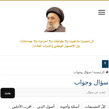
www.alamine.net
الرئيسية
/
سؤال وجواب
مواقف وآراء العلاّمة السيد علي الأمين من الأحداث والقضايا - اضغط للاطلاع
سؤال وجواب
إذا كان التسنن هو الإيمان بسنة رسول الله ( صلى الله عليه وآله) فكلّ المسلمين سنّ
بحث
علاقات المذاهب والأديان لا يجوز أن تكون على حساب الأوطان
لن تحمينا مذاهبنا ولا طوائفنا ولا أحزابنا ولا جماعاتنا، بل الإنصهار الوطني والدولة العاد
كلّ التصنيفات
أسئلة وأجوبة
أصول الدين
اقرب الأجلين