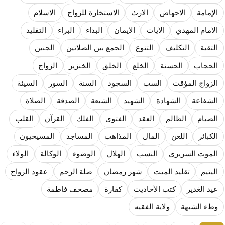
المذاهب ليست قدرًا لا يمكن تجاوزه
الإمامة
الاجهاض
الارث
الاستخارة للزواج
الاسلام
ليست المنفعة تأتي من إسلامية النّظام كما لا تأتي المضرة من مسيحية النظام
الامام المهدي
الايات
الايمان
البداء
البراء
التقليد
المتهاون بوطنه متهاون بدينه حتماً
التقية
التكليف
التنوع
الجمع بين الصلاتين
الجنين
نسج العلاقة مع الآخر تكون من خلال منظومة القيم و المبادئ الانسانية التي تجعل الن
الحجاب
الحسنة
الخلع
الخلق
الخنزير
الزواج
الزواج المؤقت
السب
السجود
السنة
السور
السيئة
الشفاعة
الشهادة
الشهيد
الشيعة
الصدقة
الصلاة
الصيام
الظالم
العقد
الفتوى
الفلك
القرآن
القلب
الكبائر
اللعن
المال
المذاهب
المساجد
المسيحيون
الموت السريري
النسب
الهلال
الوضوء
الوكالة
الولاء
اليتيم
تقليد الميت
شهر رمضان
صلة الرحم
عقود الزواج
عيد الغدير
كتب الأحاديث
كفارة
مصحف فاطمة
وطء الشبهة
ولاية الفقيه