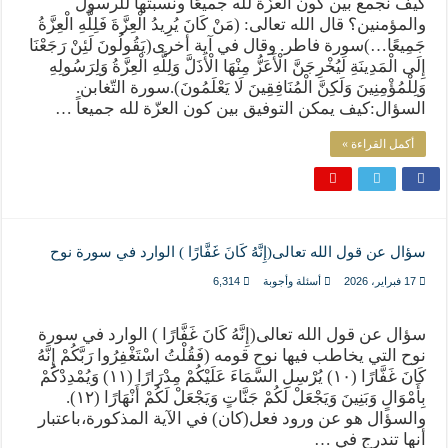
كيف نجمع بين كون العزّة لله جميعًا ونسبتها للرسول
والمؤمنين؟ قال الله تعالى: (مَنْ كَانَ يُرِيدُ الْعِزَّةَ فَلِلَّهِ الْعِزَّةُ
جَمِيعًا…)سورة فاطر. وقال في آية أخرى(يَقُولُونَ لَئِنْ رَجَعْنَا
إِلَى الْمَدِينَةِ لَيُخْرِجَنَّ الْأَعَزُّ مِنْهَا الْأَذَلَّ وَلِلَّهِ الْعِزَّةُ وَلِرَسُولِهِ
وَلِلْمُؤْمِنِينَ وَلَكِنَّ الْمُنَافِقِينَ لَا يَعْلَمُونَ).سورة التّغابن.
السؤال:كيف يمكن التوفيق بين كون العزّة لله جميعاً …
أكمل القراءة »
سؤال عن قول الله تعالى(إِنَّهُ كَانَ غَفَّارًا ) الوارد في سورة نوح
17 فبراير، 2026
أسئلة وأجوبة
6,314
سؤال عن قول الله تعالى(إِنَّهُ كَانَ غَفَّارًا ) الوارد في سورة
نوح التي يخاطب فيها نوح قومه (فَقُلْتُ اسْتَغْفِرُوا رَبَّكُمْ إِنَّهُ
كَانَ غَفَّارًا (١٠) يُرْسِلِ السَّمَاءَ عَلَيْكُمْ مِدْرَارًا (١١) وَيُمْدِدْكُمْ
بِأَمْوَالٍ وَبَنِينَ وَيَجْعَلْ لَكُمْ جَنَّاتٍ وَيَجْعَلْ لَكُمْ أَنْهَارًا (١٢).
والسؤال هو عن ورود فعل(كان) في الآية المذكورة،باعتبار
أنها تندرج في …