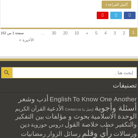
أكمل القراءة »
1
...
30
20
10
»
5
4
3
2
صفحة 1 من 152
الأخيرة »
Search Button
تصنيفات
أدب وشعر
English
To Know One Another
أسئلة وأجوبة
الأدعية
القرآن الكريم
إتصل بنا Contact us
الوحدة الاسلامية
بحوث و مؤلفات
بين التفكير
والتكفير
خلاصة القول
دين
خطب
دروس حوزوية
رأي وقلم
ورسالات
رسائل الزوار
رمضانيات