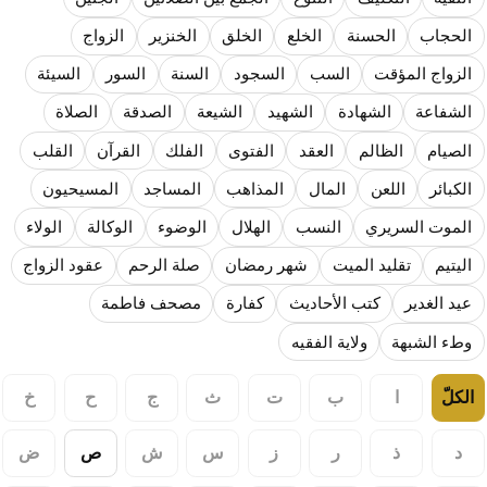
نسج العلاقة مع الآخر تكون من خلال منظومة القيم و المبادئ الانسانية التي تجعل الن
الحجاب
الحسنة
الخلع
الخلق
الخنزير
الزواج
الزواج المؤقت
السب
السجود
السنة
السور
السيئة
الشفاعة
الشهادة
الشهيد
الشيعة
الصدقة
الصلاة
الصيام
الظالم
العقد
الفتوى
الفلك
القرآن
القلب
الكبائر
اللعن
المال
المذاهب
المساجد
المسيحيون
الموت السريري
النسب
الهلال
الوضوء
الوكالة
الولاء
اليتيم
تقليد الميت
شهر رمضان
صلة الرحم
عقود الزواج
عيد الغدير
كتب الأحاديث
كفارة
مصحف فاطمة
وطء الشبهة
ولاية الفقيه
الكلّ
ا
ب
ت
ث
ج
ح
خ
د
ذ
ر
ز
س
ش
ص
ض