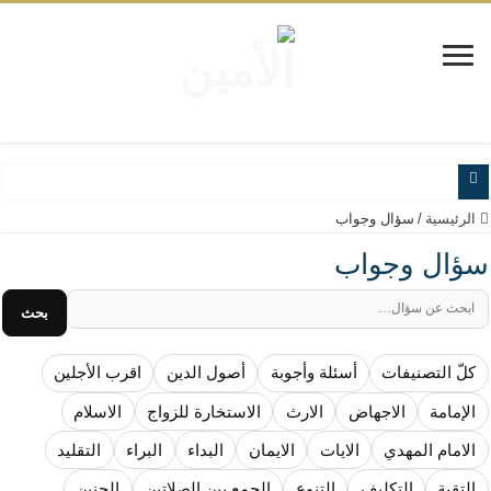
www.alamine.net
الرئيسية
/
سؤال وجواب
مواقف وآراء العلاّمة السيد علي الأمين من الأحداث والقضايا - اضغط للاطلاع
سؤال وجواب
إذا كان التسنن هو الإيمان بسنة رسول الله ( صلى الله عليه وآله) فكلّ المسلمين سنّ
بحث
علاقات المذاهب والأديان لا يجوز أن تكون على حساب الأوطان
لن تحمينا مذاهبنا ولا طوائفنا ولا أحزابنا ولا جماعاتنا، بل الإنصهار الوطني والدولة العاد
كلّ التصنيفات
أسئلة وأجوبة
أصول الدين
اقرب الأجلين
المذاهب ليست قدرًا لا يمكن تجاوزه
الإمامة
الاجهاض
الارث
الاستخارة للزواج
الاسلام
ليست المنفعة تأتي من إسلامية النّظام كما لا تأتي المضرة من مسيحية النظام
الامام المهدي
الايات
الايمان
البداء
البراء
التقليد
المتهاون بوطنه متهاون بدينه حتماً
التقية
التكليف
التنوع
الجمع بين الصلاتين
الجنين