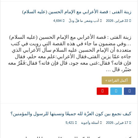
زينة الفتى : قصة الأعرابي مع الإمام الحسين (عليه السلام)
22 فبراير، 2026
أدب وشعر
,
ما قلّ ودلّ
4,694
زينة الفتى : قصة الأعرابي مع الإمام الحسين (عليه السلام)
…وفي مضمون ما جاء في هذه القصة التي رويت في كتب
متعددة أن الإمام الحسين عليه السلام سأل الأعرابي الذي
جاءه عمّا يزين الفتى،فقال الأعرابي:علم معه حلم، فقال
فإن فاته؟ فقال:غنى معه جود، قال فإن فاته؟ فقال:فَقْرٌ معه
صَبْر، قال …
أكمل القراءة »
كيف نجمع بين كون العزّة لله جميعًا ونسبتها للرسول والمؤمنين؟
17 فبراير، 2026
أسئلة وأجوبة
5,421