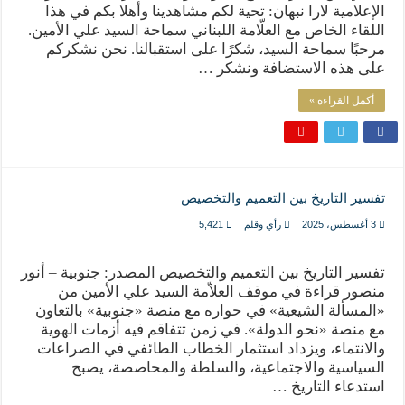
الإعلامية لارا نبهان: تحية لكم مشاهدينا وأهلا بكم في هذا
اللقاء الخاص مع العلّامة اللبناني سماحة السيد علي الأمين.
مرحبًا سماحة السيد، شكرًا على استقبالنا. نحن نشكركم
على هذه الاستضافة ونشكر …
أكمل القراءة »
تفسير التاريخ بين التعميم والتخصيص
3 أغسطس، 2025
رأي وقلم
5,421
تفسير التاريخ بين التعميم والتخصيص المصدر: جنوبية – أنور
منصور قراءة في موقف العلاّمة السيد علي الأمين من
«المسألة الشيعية» في حواره مع منصة «جنوبية» بالتعاون
مع منصة «نحو الدولة». في زمن تتفاقم فيه أزمات الهوية
والانتماء، ويزداد استثمار الخطاب الطائفي في الصراعات
السياسية والاجتماعية، والسلطة والمحاصصة، يصبح
استدعاء التاريخ …