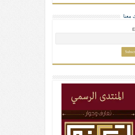
 معنا
E