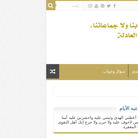
تدى
سؤال وجواب
ية الأيام
لسلام) فكلّ المسلمين شيعة.
 أعطني الهدى وثبتني عليه واحشرني عليه آمنا
ن لاخوف عليه ولا حزن ولا جزع إنك أهل التقوى
المغفرة