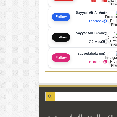
YouTube
Sayyed Ali Al Amin
Follow
Facebook
@SayyedAliElAmin
Follow
X (Twitter)
@sayyedalielamin
Follow
Instagram
الوحدة الاسلامية
بحوث