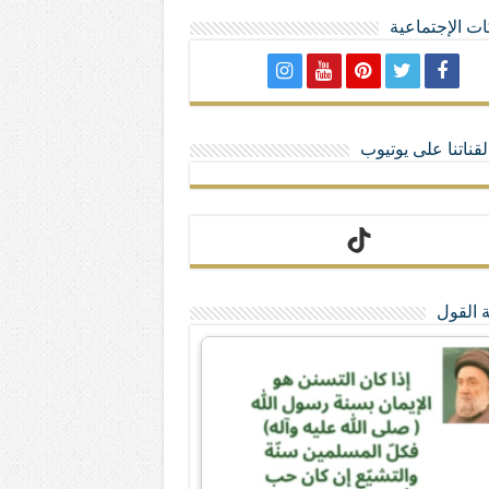
ت الإجتماعية
لا تمنحهم الامتيازات أنساب و أديان
قناتنا على يوتيوب
 القول