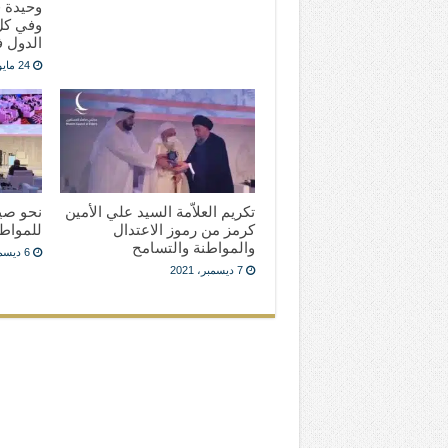
وحيدة ف
وفي كل 
الدول ف
24 مايو، 2022
تكريم العلاّمة السيد علي الأمين
نحو صي
كرمز من رموز الاعتدال
للمواط
والمواطنة والتسامح
6 ديسمبر، 2021
7 ديسمبر، 2021