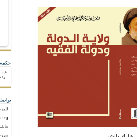
حكمة 
عن ا
ودع
تواصل
للمزي
.org
هاتف: م
بيروت
شارك وانشر