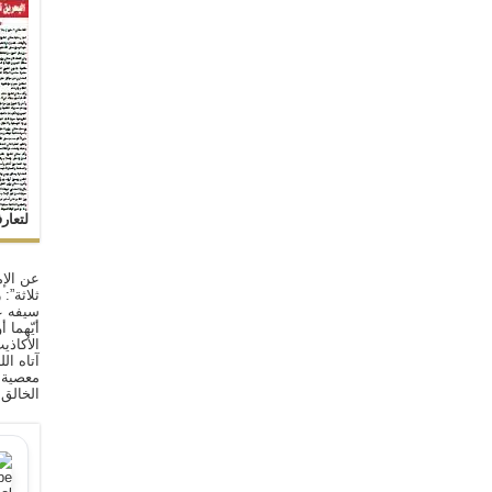
لتعار
عن الإم
ثلاثة”:
سيفه ع
أيّهما 
الأكاذي
آتاه ال
معصية ا
الخالق