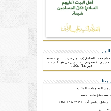
اليوم
لإمام جعفر الصادق (ع) : من ضرب الناس بسيفه
اهم إلى نفسه وفي المسلمين من هو أعلم منه
فهو ضالّ متكلّف
 معنا
د من المعلومات، المكتب:
webmaster@al-amine
وبايل، واتس آب : 0096170972841
 – لبنان