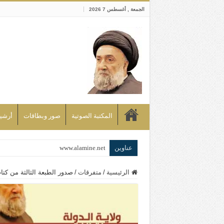
الجمعة , أغسطس 7 2026
المكتبة الصوتية
صور وبطاقات
أرشيف bd
عناوين
www.alamine.net
مواقف وآراء العلاّمة السيد علي الأمين م
الرئيسية
/
متفرقات
/
صدور الطبعة الثالثة من كتاب
إذا كان التسنن هو الإيمان بسنة رسول ال
علاقات المذاهب والأديان لا يجوز أن تك
لن تحمينا مذاهبنا ولا طوائفنا ولا أحزابنا 