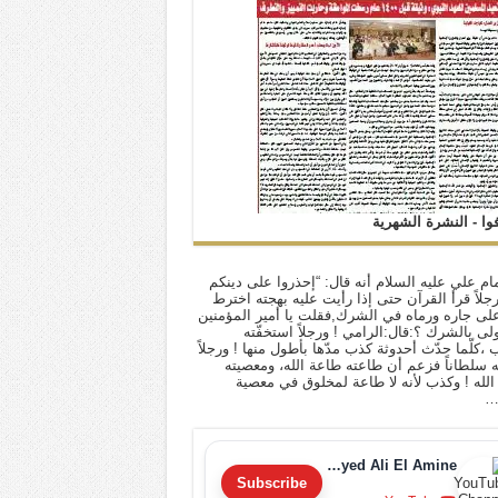
فوا - النشرة الشهرية
ام علي عليه السلام أنه قال: “إحذروا على دينكم
 رجلاً قرأ القرآن حتى إذا رأيت عليه بهجته اخترط
لى جاره ورماه في الشرك,فقلت يا أمير المؤمنين
أولى بالشرك ؟:قال:الرامي ! ورجلاً استخفّته
ب ،كلّما حدّث أحدوثة كذب مدّها بأطول منها ! ورجلاً
له سلطاناً فزعم أن طاعته طاعة الله، ومعصيته
لله ! وكذب لأنه لا طاعة لمخلوق في معصية
…
Sayyed Ali El Amine
Subscribe