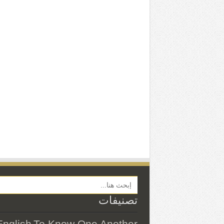
Search Button
تصنيفات
English
To Know One Another