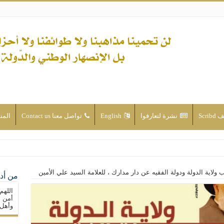
Scri
نشرة لتعارفوا
English
تواصل معنا Contact us
المن
ن الأحداث والقضايا - اضغط للاطلاع
 ولاية الدولة ودولة الفقيه عن دار مدارك ، للعلامة السيد علي الأمين
من أدع
له ( صلى الله عليه وآله) فكلّ المسلمين سنّة والتشيّع إن كان حب أهل البيت (عليهم ا
اللهم
ون على حساب الأوطان
أمن م
وأهل 
ولا جماعاتنا، بل الإنصهار الوطني والدولة العادلة