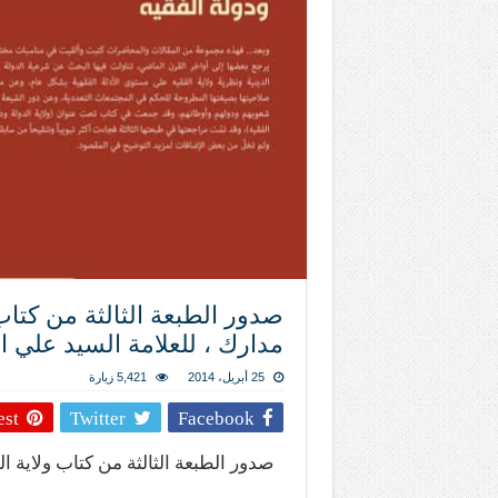
المذاهب ليست قدرًا لا يمكن تجاوزه
ليست المنفعة تأتي من إسلامية النّظام ك
المتهاون بوطنه متهاون بدينه حتماً
نسج العلاقة مع الآخر تكون من خلال منظوم
تيك توك
صدور الطبعة الثالثة من كتاب 
مدارك ، للعلامة السيد علي ا
25 أبريل، 2014
5,421 زيارة
est
Twitter
Facebook
صدور الطبعة الثالثة من كتاب ولاية ال