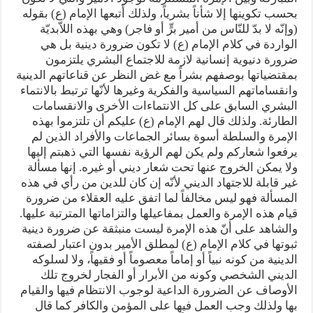
بحسب تكوينها إلا شأناً بشرياً، ولذلك أَتبعها الإمام (ع) بقوله
(وإنّه لا بدّ للنّاس من أمير برٍّ أو فاجر) وهي بهذه اللاّبديّة
الواردة في كلام الإمام (ع) لا تكون ضرورة دينية بل هي
ضرورة دنيوية إنسانية لازمة للاجتماع البشري يلتزمون
بمقتضياتها بوصفهم بشراً مع غض النظر عن قناعاتهم الدينية
وانقساماتهم السياسية والفكرية وغيرها لأنّها ترتبط بالانتماء
البشري السابق على كل الانتماءات الأخرى والانقسامات
الطارئة. ولذلك قال لهم الإمام (ع) عليكم أن تلتزموا بهذه
الإمرة والسلطة أسوة بسائر الجماعات والأفراد الذين لم
يرفعوا شعاركم ولم يكن لهم الرؤية نفسها التي ذهبتم إليها
ولا يمكن الخروج عنها تحت شعار ديني أو غيره. إنها مسألة
غير قابلة للاجتهاد الديني لأنّه إن كان للدين من رأي في هذه
المسألة فهو ليس مخالفاً لما اتفق عليه العقلاء من ضرورة
قيام هذه الإمرة والعمل بمفاعيلها والتزاماتها المترتبة عليها.
والشاهد على أنّ هذه الإمرة ليست منبثقة عن ضرورة دينية
ثبوتها في كلام الإمام (ع) لمطلق الأمير بدون اعتبار لصفته
الدينية من كونه نبياً أو إماماً معصوماً أو فقيهاً، ولا لسلوكه
الديني الشخصي وكونه من الأبرار أو الفجار لخروج تلك
الأوصاف عن الضرورة الداعية لوجوب الانتظام فيها والقيام
بها ولذلك وجب العمل فيها على المؤمن والكافر كما قال