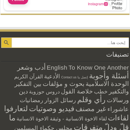
Instagram
Search Button
تصنيفات
أدب وشعر
English
To Know One Another
أسئلة وأجوبة
الأدعية
القرآن الكريم
إتصل بنا Contact us
الوحدة الاسلامية
بحوث و مؤلفات
بين التفكير
والتكفير
خلاصة القول
دين
خطب
دروس حوزوية
رأي وقلم
ورسالات
رسائل الزوار
رمضانيات
فيديو وصوتيات
لتعارفوا
غير مصنف
عاشوراء
ما
لقاءات
لقاء الاخوة الانسانية - وثيقة الاخوة الانسانية
متفرقات
قلّ ودلّ
مجلس حكماء المسلمين