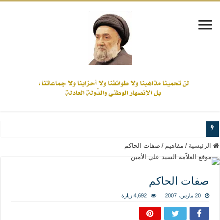
www.alamine.net
الرئيسية
/
مفاهيم
/
صفات الحاكم
مواقف وآراء العلاّمة السيد علي الأمين من الأحداث والقضايا - اضغط للاطلاع
إذا كان التسنن هو الإيمان بسنة رسول الله ( صلى الله عليه وآله) فكلّ المسلمين سن
صفات الحاكم
علاقات المذاهب والأديان لا يجوز أن تكون على حساب الأوطان
20 مارس، 2007
4,692 زيارة
لن تحمينا مذاهبنا ولا طوائفنا ولا أحزابنا ولا جماعاتنا، بل الإنصهار الوطني والدولة العا