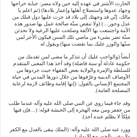
الحارث الأشتر في عهده إليه حين ولاه مصر: جباية خراجها
وجهاد عدوها واستصلاح أهلها وإعمار بلادها) (ثم اعلم يا
مالك، إنّي قد وجهتك إلى بلاد قد جرت عليها دول قبلك من
عدل وجور…) (ولا تنقض سنّة صالحة عمل بها صدور هذه
الأمة واجتمعت بها الألفة وصلحت عليها الرعية ولا تحدثن
سنّة تضر بشيء من ماضي تلك السنن فيكون الأجر لمن
سنّها والوزر عليك بما نقضت منها) ويقول له
أيضاً (والواجب عليك أن تتذكر ما مضى لمن تقدمك من
حكومة عادلة أو سنة فاضلة) وقد أخذ هذا المعنى المتقدم
للسلطة والإمرة والولاية بعض الفقهاء حيث جردوها من
الأوصاف الدينية وعرّفوها من خلال دورها المدني في حياة
المجتمع الإنساني بالقول: (إنها إقامة وظائف لازمة لرعاية
المصلحة العامة).
وقد جاء فيما روي عن النبي صلى الله عليه وآله عندما طلب
من جعفر ومن معه الهجرة إلى الحبشة قوله: (…فإن فيها
مَلِكاً لا يظلم عنده أحد).
وورد عنه صلى الله عليه وآله: (الملك يبقى بالعدل مع الكفر
ولا يبقى بالجور مع الإيمان).