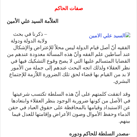
المذاهب ليست قدرًا لا يمكن تجاوزه
صفات الحاكم
ليست المنفعة تأتي من إسلامية النّظام كما لا تأتي المضرة من مسيحية النظام
العلاّمة السيد علي الأمين
المتهاون بوطنه متهاون بدينه حتماً
نسج العلاقة مع الآخر تكون من خلال منظومة القيم و المبادئ الانسانية التي تجعل الن
– ذكرنا في بحث
ولاية الدولة ودولة
الفقيه أنّ أصل قيام الدولة ليس محلاً للإعتراض والإشكال
عند أساطين علم الفقه وأنّ هذه المسألة معدودة عندهم من
القضايا المتسالم عليها التي لا يصح وقوع التشكيك فيها في
نظر العقلاء ولذلك اتجه البحث عندهم إلى جملة من الأمور
لا بد من القيام بها قضاء لحق تلك الضرورة اللاّزمة للإجتماع
البشري.
وقد اتفقت كلمتهم على أنّ هذه السلطة تكتسب شرعيتها
في الأصل من كونها ضرورية الوجود بنظر العقلاء وابتعادها
عن الاستبداد وقيامها بالمحافظة على حقوق العباد في حقن
الدماء وحفظ الأموال وصون الأعراض وإقامتها للعدل فيما
بينهم.
-مصدر السلطة للحاكم ودوره