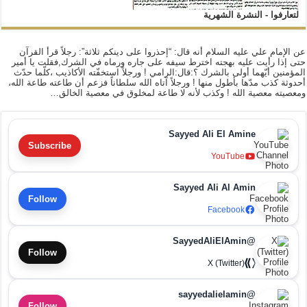
لتعارفوا - النشرة الشهرية
عن الإمام علي عليه السلام أنه قال: “إحذروا على دينكم ثلاثة”: رجلاً قرأ القرآن
حتى إذا رأيت عليه بهجته اخترط سيفه على جاره ورماه في الشرك,فقلت يا أمير
المؤمنين أيّهما أولى بالشرك ؟:قال:الرامي ! ورجلاً استخفّته الأكاذيب ،كلّما حدّث
أحدوثة كذب مدّها بأطول منها ! ورجلاً آتاه الله سلطاناً فزعم أن طاعته طاعة الله،
ومعصيته معصية الله ! وكذب لأنه لا طاعة لمخلوق في معصية الخالق…
Sayyed Ali El Amine
Subscribe
YouTube
Sayyed Ali Al Amin
Follow
Facebook
@SayyedAliElAmin
Follow
X (Twitter)
@sayyedalielamin
Follow