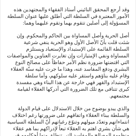
وقد أرجع المحقق النائيني أستاذ الفقهاء والمجتهدين هذه
الأمور المعتبرة في السلطة التي أطلق عليها عنوان السلطة
المسؤولة إلى أصلين تتقوم بهما وتقوم عليهما وهما:
أصل الحرية وأصل المساواة بين الحاكم والمحكوم. وإن
شئت قلت بأنّ الأصل الأول وهو الحرية ينفي شرعية
السلطة القائمة على الإستبداد والإستعباد ويستلزم
المساواة ونفي الإمتيازات وإن تغايرت العناوين والمواصفات
التي اقتضتها ضرورة نظم الأمر حفاظاً على مصالح النوع
البشري ودفع المفاسد عنه، وهذا ما جرت عليه سنّة العقلاء
وقام عليه بناؤهم واستقر عليه سلوكهم، وأما سلطة
الإستبداد والقهر فهي خارجة عن هذا البناء وهي مفسدة
كبرى تتنافى مع تلك الضرورة التي أدركها العقلاء لقيامة
مجتمعهم.
والذي يبدو بوضوح من خلال الاستدلال على قيام الدولة
والسلطة ببناء العقلاء واتفاقهم على ضرورتها رغم اختلاف
انتماءاتهم وتعدّد ميولهم وتنوّع رغباتهم أنّ السلطة السياسية
هي شأن بشري اهتم به العقلاء تبعاً لإدراكهم بما هم عقلاء
منظومة المصالح والمفاسد التي تنطلق منها أحكامهم في