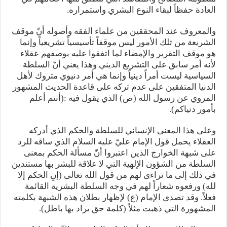
العادة حفظاً لبقاء النوع البشري واستمراره.
والمعروف عند المحققين من علماء الفقه وأصوله أنّ موقف
الشريعة من تلك الأمور ليس موقفاً تأسيسياً تشريعياً وإنما
هو موقف التقرير والإمضاء لما اتفقوا عليه بوصفهم عقلاء
لأنه أمر سابق على التشريع الديني وهذا يعني أنّ السلطة
السياسية ليست أمراً دينياً وإنما هي أمر دنيوي متروك لأهل
الدنيا المتفقين على عدم تركه على قاعدة الحديث المشهور
المروي عن رسول الله (ص) الذي يقول فيه :(أنتم أعلم
بأمور دنياكم).
وعلى هذا المعنى الإنساني للسلطة والحكم الذي أدركه
العقلاء يحمل قول الإمام عليّ عليه السلام الذي ساقه للرد
على شبهة الخوارج الذين اعتبروا أنّ مسألة الحكم بمعنى
السلطة من الشؤون الإلهية التي لا علاقة للبشر بها مستندين
في ذلك إلى ما تراءى لهم من قول الله تعالى (إنِ الحكم إلا
لله) ورفعوه شعاراً لهم في وجه السلطة البشرية القائمة
فعلاً. وقد تصدى الإمام (ع) لإظهار بطلان هذه الشبهة بكلمته
المشهورة التي ذهبت مثلاً (كلمة حق يراد بها باطل).