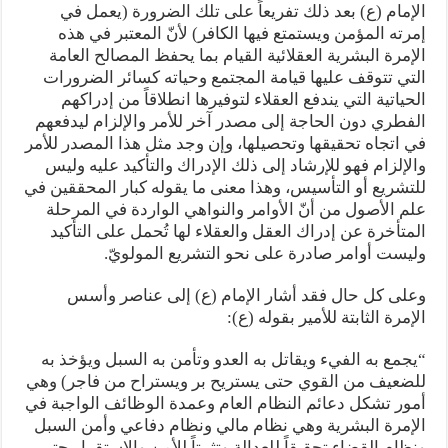
الإمام (ع) بعد ذلك تفريعاً على تلك الضرورة (يعمل في
إمرته المؤمن ويستمتع فيها الكافر) لأنّ المعتبر في هذه
الإمرة البشرية العقلائية القيام بما يحفظ المصالح العامة
التي تتوقف عليها قيامة المجتمع وحياته كسائر الضرورات
الحياتية التي يندفع العقلاء لتوفيرها انطلاقاً من إدراكهم
الفطري دون الحاجة إلى مصدر آخر للأمر والإلزام ليدفعهم
في اتجاه تحقيقها وتحصيلها، وإن وجد مثل هذا المصدر للأمر
والإلزام فهو للإرشاد إلى ذلك الإدراك والتأكيد عليه وليس
للتشريع أو التأسيس، وهذا معنى ما يقوله كبار المحققين في
علم الأصول من أنّ الأوامر والنواهي الواردة في المرحلة
المتأخرة عن إدراك العقل والعقلاء لها تُحمل على التأكيد
وليست أوامر صادرة على نحو التشريع المولويّ.
وعلى كل حال فقد أشار الإمام (ع) إلى عناصر وأسس
الإمرة الثابتة للأمير بقوله (ع):
“يجمع به الفيء ويقاتل به العدو وتأمن به السبل ويؤخذ به
للضعيف من القوي حتى يستريح بر ويستراح من فاجر) وهي
أمور تشكل دعائم النظام العام وعمدة الوظائف الواجبة في
الإمرة البشرية وهي نظام مالي ونظام دفاعي وأمن السبل
ونظام القضاء تحقيقاً للعدالة وتثبيتاً للأمن والاستقرار حتى