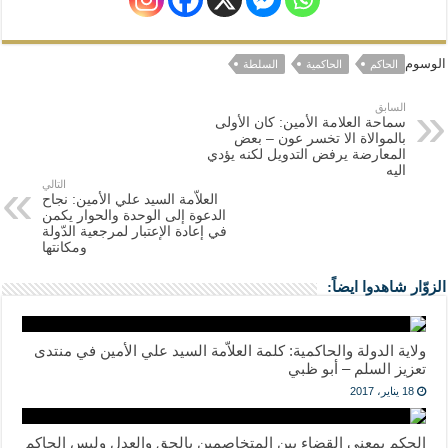
الوسوم
الحاكم
الحاكمية
السلطة
السابق
سماحة العلامة الأمين: كان الأولى
بالموالاة الا تخسر عون – بعض
المعارضة يرفض التدويل لكنه يؤدي
اليه
التالي
العلاّمة السيد علي الأمين: نجاح
الدعوة إلى الوحدة والحوار يكمن
في إعادة الإعتبار لمرجعية الدّولة
ومكانتها
الزوّار شاهدوا ايضاً:
ولاية الدولة والحاكمية: كلمة العلاّمة السيد علي الأمين في منتدى
تعزيز السلم – أبو ظبي
18 يناير، 2017
الحكم بمعنى القضاء بين المتخاصمين بالحق والعدل وليس الحاكم