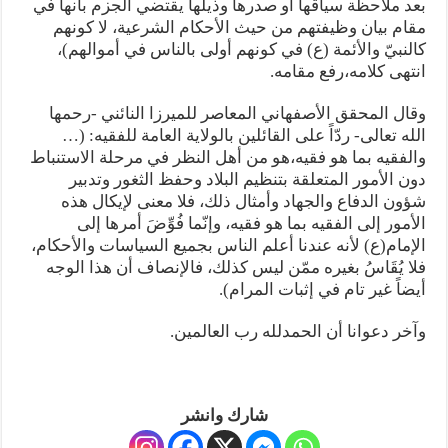
بعد ملاحظة سياقها أو صدرها وذيلها يقتضي الجزم بأنها في
مقام بيان وظيفتهم من حيث الأحكام الشرعية، لا كونهم
كالنبيّ والأئمة (ع) في كونهم أولى بالناس في أموالهم)،
انتهى كلامه،رفع مقامه.
وقال المحقق الأصفهاني المعاصر للميرزا النائني -رحمها
الله تعالى- ردّاً على القائلين بالولاية العامة للفقيه: (…
والفقيه بما هو فقيه،هو من أهل النظر في مرحلة الاستنباط
دون الأمور المتعلقة بتنظيم البلاد وحفظ الثغور وتدبير
شؤون الدفاع والجهاد وأمثال ذلك، فلا معنى لإيكال هذه
الأمور إلى الفقيه بما هو فقيه، وإنّما فُوِّضَ أمرها إلى
الإمام(ع) لأنه عندنا أعلم الناس بجميع السياسات والأحكام،
فلا يُقَاسُ بغيره ممّن ليس كذلك، فالإنصاف أن هذا الوجه
أيضاً غير تام في إثبات المرام).
وآخر دعوانا أن الحمدلله رب العالمين.
شارك وانشر