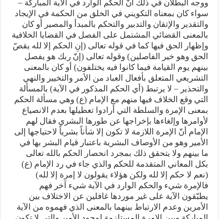
ووجه البطلان في ذلك أنّ الحكم الوارد في الآية المباركة –
سواء كان بمعناه التكويني في الخلق من الحكمة في الإيجاد
والتقدير والإتقان والتدبير والتحكم بالمبدأ والمصير أو كان
بالمعنى القضائي المشتمل على الفصل في القضايا الخلافية
وإظهار الحق فيها كما في قوله تعالى (إنِ الحكم إلا لله يقصّ
الحق وهو خير الفاصلين) وقوله تعالى (إنّ ربك هو يفصل
بينهم يوم القيامة فيما كانوا فيه يختلفون) أو كان بالمعنى
التشريعي المتعلق بأفعال العباد من الأمر والتخيير والنهي
والتحذير – لا يرتبط (أي الحكم المذكور في الآية) بالمسألة
التي وقع الخلاف فيها منهم مع الإمام (ع) وهي مسألة الحكم
بمعنى الإمرة والسلطة التي أرادوا تعطيلها بعدم الانصياع
لأوامرها وإلغاءها بإخراجها عن طورها البشري فقال لهم
الإمام أنّ الإمرة اللازمة لا تكون إلا شأناً بشرياً لاحتياجها إلى
الأمير وهو من الأوصاف البشرية باعتبار قيام البشر بها في
ما بينهم ولا يتحقق ذلك بمجرد انحصار الحكم بالله تعالى
بكل المعاني المتقدمة للحكم والذي جاء في رد الإمام (ع)
(نعم لا حكم إلا لله ولكن هؤلاء يقولون لا إمرة إلا لله)
فالإمرة شيء والحكم الوارد في الآية شيء آخر فهم
يطبّقون الآية على غير موردها غافلين عن الاختلاف بين
الأمرين وعدم الارتباط بينهما بالمعنى الذي فهموه من الآية
المباركة وبين الإمرة المستلزمة لوجود الأمير والتي لا تكون