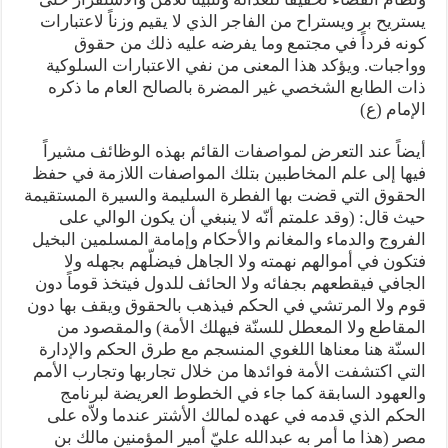
يستريح بر ويستراح من الفاجر الذي لا يقيم وزناً لاعتبارات
كونه فرداً في مجتمع وما يفرضه عليه ذلك من حقوق
وواجبات. ويؤكد هذا المعنى من نفي الاعتبارات السلوكية
ذات الطابع الشخصي غير المضرة بالصالح العام ما ذكره
الإمام (ع)
أيضاً عند التعرض لمواصفات القائم بهذه الوظائف مشيراً
فيها إلى علم المخاطبين بتلك المواصفات اللازمة في حفظ
الحقوق التي قضت بها الفطرة السليمة والسيرة المستقيمة
حيث قال: (وقد علمتم أنّه لا ينبغي أن يكون الوالي على
الفروج والدماء والمغانم والأحكام وإمامة المسلمين البخيل
فتكون في أموالهم نهمته ولا الجاهل فيضلّهم بجهله ولا
الجافي فيقطعهم بجفائه ولا الحائف للدول فيتخذ قوماً دون
قوم ولا المرتشي في الحكم فيذهب بالحقوق ويقف بها دون
المقاطع ولا المعطل للسنّة فيهلك الأمة) والمقصود من
السنّة هنا معناها اللغوي المنسجم مع طرق الحكم والإدارة
التي اكتشفت الأمة فوائدها من خلال تجاربها وتجارب الأمم
والعهود السابقة كما جاء في الخطوط العريضة لبرنامج
الحكم الذي قدمه في عهده لمالك الأشتر عندما ولاّه على
مصر (هذا ما أمر به عبدالله عليّ أمير المؤمنين مالك بن