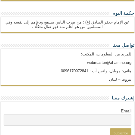
حكمة اليوم
عن الإمام جعفر الصادق (ع) : من ضرب الناس بسيفه ودعاهم إلى نفسه وفي
المسلمين من هو أعلم منه فهو ضالّ متكلّف
تواصل معنا
للمزيد من المعلومات، المكتب:
webmaster@al-amine.org
هاتف: موبايل، واتس آب : 0096170972841
بيروت – لبنان
إشترك معنا
Email