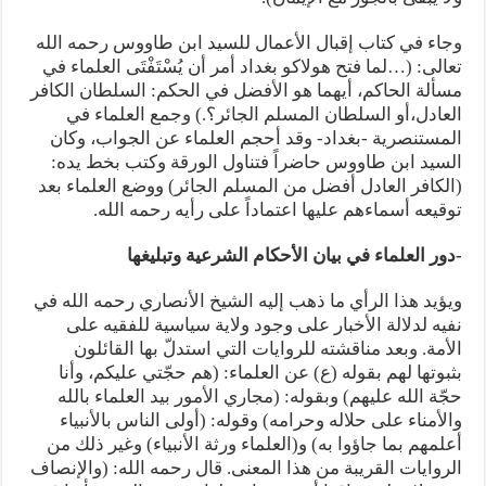
وجاء في كتاب إقبال الأعمال للسيد ابن طاووس رحمه الله
تعالى: (…لما فتح هولاكو بغداد أمر أن يُسْتَفْتَى العلماء في
مسألة الحاكم، أيهما هو الأفضل في الحكم: السلطان الكافر
العادل،أو السلطان المسلم الجائر؟.) وجمع العلماء في
المستنصرية -بغداد- وقد أحجم العلماء عن الجواب، وكان
السيد ابن طاووس حاضراً فتناول الورقة وكتب بخط يده:
(الكافر العادل أفضل من المسلم الجائر) ووضع العلماء بعد
توقيعه أسماءهم عليها اعتماداً على رأيه رحمه الله.
-دور العلماء في بيان الأحكام الشرعية وتبليغها
ويؤيد هذا الرأي ما ذهب إليه الشيخ الأنصاري رحمه الله في
نفيه لدلالة الأخبار على وجود ولاية سياسية للفقيه على
الأمة. وبعد مناقشته للروايات التي استدلّ بها القائلون
بثبوتها لهم بقوله (ع) عن العلماء: (هم حجّتي عليكم، وأنا
حجّة الله عليهم) وبقوله: (مجاري الأمور بيد العلماء بالله
والأمناء على حلاله وحرامه) وقوله: (أولى الناس بالأنبياء
أعلمهم بما جاؤوا به) و(العلماء ورثة الأنبياء) وغير ذلك من
الروايات القريبة من هذا المعنى. قال رحمه الله: (والإنصاف