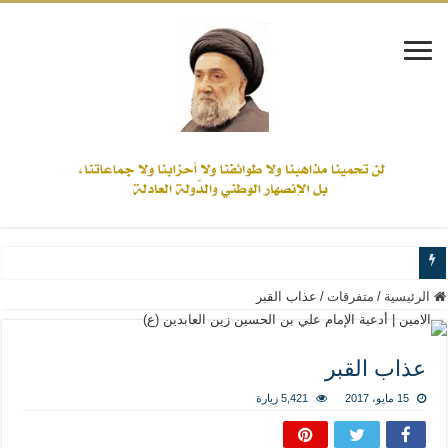
www.alamine.net
الرئيسية
/
متفرقات
/
عذاب القبر
مواقف وآراء العلاّمة السيد علي الأمين من الأحداث والقضايا - اضغط للاطلاع
إذا كان التسنن هو الإيمان بسنة رسول الله ( صلى الله عليه وآله) فكلّ المسلمين سن
عذاب القبر
علاقات المذاهب والأديان لا يجوز أن تكون على حساب الأوطان
15 مايو، 2017
5,421 زيارة
لن تحمينا مذاهبنا ولا طوائفنا ولا أحزابنا ولا جماعاتنا، بل الإنصهار الوطني والدولة العا