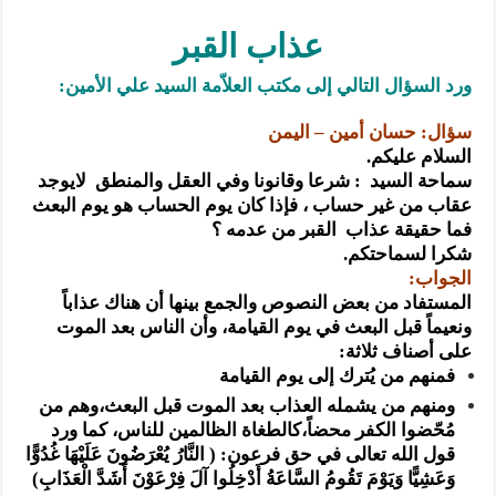
المذاهب ليست قدرًا لا يمكن تجاوزه
عذاب القبر
ليست المنفعة تأتي من إسلامية النّظام كما لا تأتي المضرة من مسيحية النظام
المتهاون بوطنه متهاون بدينه حتماً
ورد السؤال التالي إلى مكتب العلاّمة السيد علي الأمين:
نسج العلاقة مع الآخر تكون من خلال منظومة القيم و المبادئ الانسانية التي تجعل الن
سؤال: حسان أمين – اليمن
السلام عليكم.
سماحة السيد : شرعا وقانونا وفي العقل والمنطق لايوجد
عقاب من غير حساب ، فإذا كان يوم الحساب هو يوم البعث
فما حقيقة عذاب القبر من عدمه ؟
شكرا لسماحتكم.
الجواب:
المستفاد من بعض النصوص والجمع بينها أن هناك عذاباً
ونعيماً قبل البعث في يوم القيامة، وأن الناس بعد الموت
على أصناف ثلاثة:
فمنهم من يُترك إلى يوم القيامة
ومنهم من يشمله العذاب بعد الموت قبل البعث،وهم من
مُحّضوا الكفر محضاً،كالطغاة الظالمين للناس، كما ورد
قول الله تعالى في حق فرعون: ( النَّارُ يُعْرَضُونَ عَلَيْهَا غُدُوًّا
وَعَشِيًّا وَيَوْمَ تَقُومُ السَّاعَةُ أَدْخِلُوا آلَ فِرْعَوْنَ أَشَدَّ الْعَذَابِ)