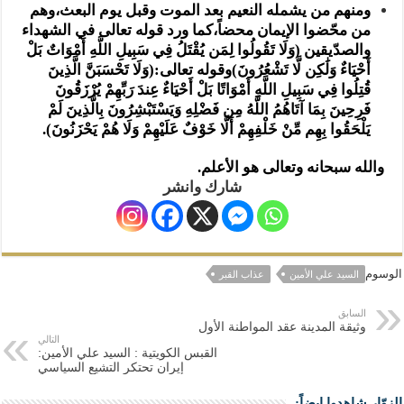
ومنهم من يشمله النعيم بعد الموت وقبل يوم البعث،وهم
من محّضوا الإيمان محضاً،كما ورد قوله تعالى في الشهداء
والصدّيقين (وَلَا تَقُولُوا لِمَن يُقْتَلُ فِي سَبِيلِ اللَّهِ أَمْوَاتٌ بَلْ
أَحْيَاءٌ وَلَٰكِن لَّا تَشْعُرُونَ)وقوله تعالى:
(وَلَا تَحْسَبَنَّ الَّذِينَ
قُتِلُوا فِي سَبِيلِ اللَّهِ أَمْوَاتًا بَلْ أَحْيَاءٌ عِندَ رَبِّهِمْ يُرْزَقُونَ
فَرِحِينَ بِمَا آتَاهُمُ اللَّهُ مِن فَضْلِهِ وَيَسْتَبْشِرُونَ بِالَّذِينَ لَمْ
يَلْحَقُوا بِهِم مِّنْ خَلْفِهِمْ أَلَّا خَوْفٌ عَلَيْهِمْ وَلَا هُمْ يَحْزَنُونَ).
والله سبحانه وتعالى هو الأعلم.
شارك وانشر
الوسوم
السيد علي الأمين
عذاب القبر
السابق
وثيقة المدينة عقد المواطنة الأول
التالي
القبس الكويتية : السيد علي الأمين:
إيران تحتكر التشيع السياسي
الزوّار شاهدوا ايضاً: