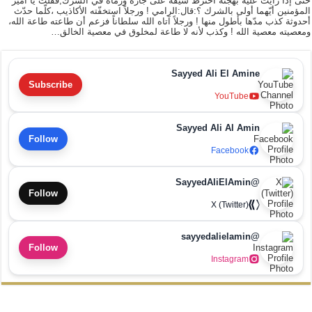
حتى إذا رأيت عليه بهجته اخترط سيفه على جاره ورماه في الشرك,فقلت يا أمير
المؤمنين أيّهما أولى بالشرك ؟:قال:الرامي ! ورجلاً استخفّته الأكاذيب ،كلّما حدّث
أحدوثة كذب مدّها بأطول منها ! ورجلاً آتاه الله سلطاناً فزعم أن طاعته طاعة الله،
ومعصيته معصية الله ! وكذب لأنه لا طاعة لمخلوق في معصية الخالق…
Sayyed Ali El Amine
Subscribe
YouTube
Sayyed Ali Al Amin
Follow
Facebook
@SayyedAliElAmin
Follow
X (Twitter)
@sayyedalielamin
Follow
Instagram