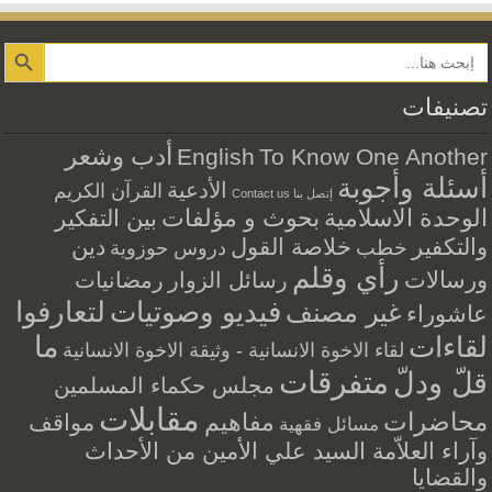
Search Button
تصنيفات
أدب وشعر
English
To Know One Another
أسئلة وأجوبة
الأدعية
القرآن الكريم
إتصل بنا Contact us
الوحدة الاسلامية
بحوث و مؤلفات
بين التفكير
والتكفير
خلاصة القول
دين
خطب
دروس حوزوية
رأي وقلم
ورسالات
رسائل الزوار
رمضانيات
فيديو وصوتيات
لتعارفوا
غير مصنف
عاشوراء
ما
لقاءات
لقاء الاخوة الانسانية - وثيقة الاخوة الانسانية
متفرقات
قلّ ودلّ
مجلس حكماء المسلمين
مقابلات
محاضرات
مفاهيم
مواقف
مسائل فقهية
وآراء العلاّمة السيد علي الأمين من الأحداث
والقضايا