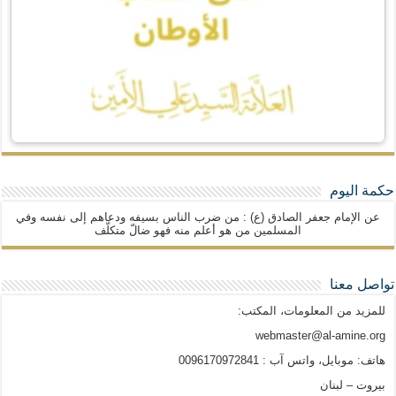
حكمة اليوم
عن الإمام جعفر الصادق (ع) : من ضرب الناس بسيفه ودعاهم إلى نفسه وفي
المسلمين من هو أعلم منه فهو ضالّ متكلّف
تواصل معنا
للمزيد من المعلومات، المكتب:
webmaster@al-amine.org
هاتف: موبايل، واتس آب : 0096170972841
بيروت – لبنان